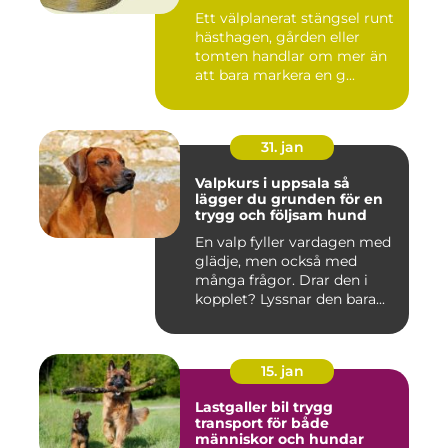
Ett välplanerat stängsel runt
hästhagen, gården eller
tomten handlar om mer än
att bara markera en g...
31. jan
Valpkurs i uppsala så
lägger du grunden för en
trygg och följsam hund
En valp fyller vardagen med
glädje, men också med
många frågor. Drar den i
kopplet? Lyssnar den bara...
15. jan
Lastgaller bil trygg
transport för både
människor och hundar