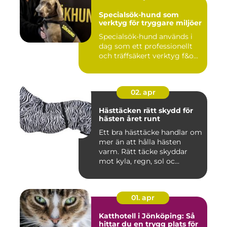
Specialsök-hund som
verktyg för tryggare miljöer
Specialsök-hund används i
dag som ett professionellt
och träffsäkert verktyg f&o...
02. apr
Hästtäcken rätt skydd för
hästen året runt
Ett bra hästtäcke handlar om
mer än att hålla hästen
varm. Rätt täcke skyddar
mot kyla, regn, sol oc...
01. apr
Katthotell i Jönköping: Så
hittar du en trygg plats för