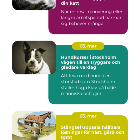
din katt
När en resa, renovering eller
längre arbetsperiod närmar
sig behöver många...
03. mar
Hundkurser i stockholm
vägen till en tryggare och
gladare vardag
Att leva med hund i en
storstad som Stockholm
ställer höga krav på både
människa och djur.
Tunnelban...
03. mar
Stängsel uppsala hållbara
lösningar för häst, gård och
tomt