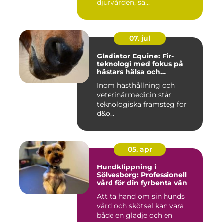
djurvården, sä...
07. jul
Gladiator Equine: Fir-
teknologi med fokus på
hästars hälsa och
välbefinnande
Inom hästhållning och
veterinärmedicin står
teknologiska framsteg för
d&o...
05. apr
Hundklippning i
Sölvesborg: Professionell
vård för din fyrbenta vän
Att ta hand om sin hunds
vård och skötsel kan vara
både en glädje och en