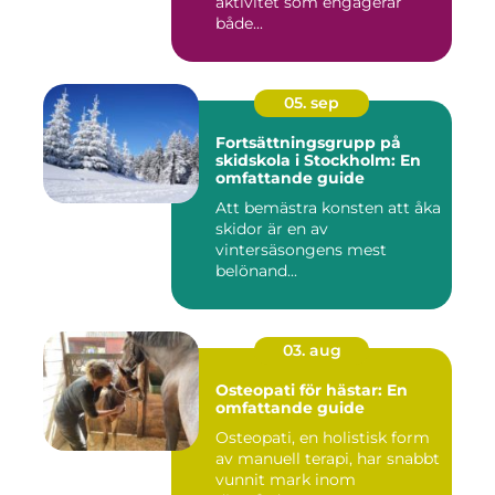
aktivitet som engagerar
både...
05. sep
Fortsättningsgrupp på
skidskola i Stockholm: En
omfattande guide
Att bemästra konsten att åka
skidor är en av
vintersäsongens mest
belönand...
03. aug
Osteopati för hästar: En
omfattande guide
Osteopati, en holistisk form
av manuell terapi, har snabbt
vunnit mark inom