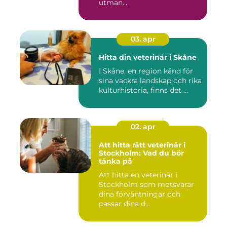
utman...
03. apr
Hitta din veterinär i Skåne
I Skåne, en region känd för
sina vackra landskap och rika
kulturhistoria, finns det ...
02. apr
Att hitta rätt veterinär i
Stockholm: Vad du bör
tänka på
Att hitta en veterinär i
Stockholm som motsvarar
dina förväntningar och
passar dina d...