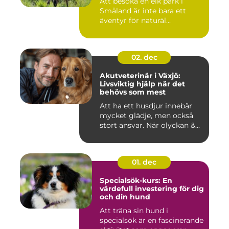
Att besöka en elk park i
Småland är inte bara ett
äventyr för naturäl...
02. dec
Akutveterinär i Växjö:
Livsviktig hjälp när det
behövs som mest
Att ha ett husdjur innebär
mycket glädje, men också
stort ansvar. När olyckan &...
01. dec
Specialsök-kurs: En
värdefull investering för dig
och din hund
Att träna sin hund i
specialsök är en fascinerande