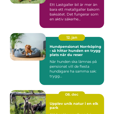
Ett Lastgaller bil är mer än
bara ett metallgaller bakom
baksätet. Det fungerar som
en aktiv säkerhe...
12. jan
Hundpensionat Norrköping
- så hittar hunden en trygg
plats när du reser
När hunden ska lämnas på
pensionat vill de flesta
hundägare ha samma sak:
trygg...
08. dec
Upplev unik natur i en elk
park