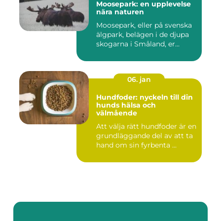
Moosepark: en upplevelse
nära naturen
Moosepark, eller på svenska
älgpark, belägen i de djupa
skogarna i Småland, er...
06. jan
Hundfoder: nyckeln till din
hunds hälsa och
välmående
Att välja rätt hundfoder är en
grundläggande del av att ta
hand om sin fyrbenta ...