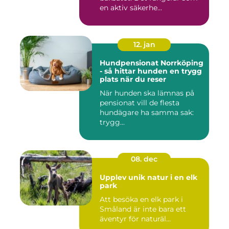
en aktiv säkerhe...
12. jan
Hundpensionat Norrköping
- så hittar hunden en trygg
plats när du reser
När hunden ska lämnas på
pensionat vill de flesta
hundägare ha samma sak:
trygg...
08. dec
Upplev unik natur i en elk
park
Att besöka en elk park i
Småland är inte bara ett
äventyr för naturäl...