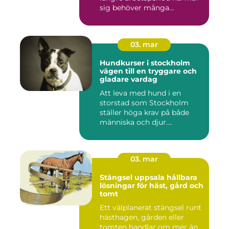
sig behöver många...
03. mar
Hundkurser i stockholm
vägen till en tryggare och
gladare vardag
Att leva med hund i en
storstad som Stockholm
ställer höga krav på både
människa och djur.
Tunnelban...
03. mar
Stängsel uppsala hållbara
lösningar för häst, gård och
tomt
Ett välplanerat stängsel runt
hästhagen, gården eller
tomten handlar om mer än