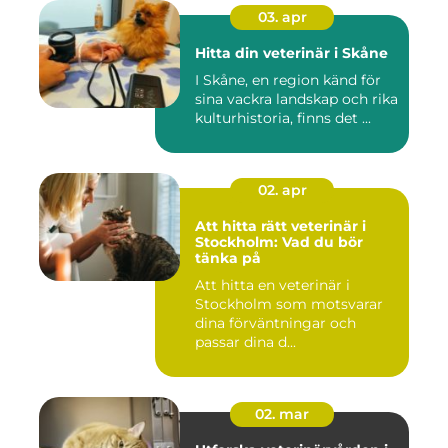
03. apr
Hitta din veterinär i Skåne
I Skåne, en region känd för
sina vackra landskap och rika
kulturhistoria, finns det ...
02. apr
Att hitta rätt veterinär i
Stockholm: Vad du bör
tänka på
Att hitta en veterinär i
Stockholm som motsvarar
dina förväntningar och
passar dina d...
02. mar