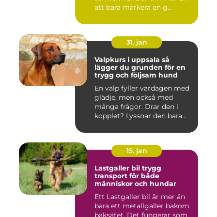
att bara markera en g...
31. jan
Valpkurs i uppsala så
lägger du grunden för en
trygg och följsam hund
En valp fyller vardagen med
glädje, men också med
många frågor. Drar den i
kopplet? Lyssnar den bara...
15. jan
Lastgaller bil trygg
transport för både
människor och hundar
Ett Lastgaller bil är mer än
bara ett metallgaller bakom
baksätet. Det fungerar som