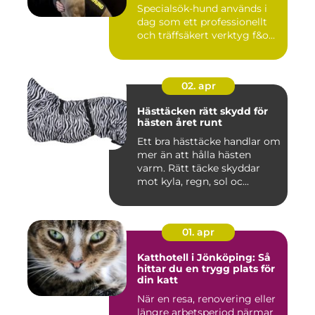
Specialsök-hund används i
dag som ett professionellt
och träffsäkert verktyg f&o...
02. apr
Hästtäcken rätt skydd för
hästen året runt
Ett bra hästtäcke handlar om
mer än att hålla hästen
varm. Rätt täcke skyddar
mot kyla, regn, sol oc...
01. apr
Katthotell i Jönköping: Så
hittar du en trygg plats för
din katt
När en resa, renovering eller
längre arbetsperiod närmar