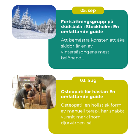
05. sep
Fortsättningsgrupp på
skidskola i Stockholm: En
omfattande guide
Att bemästra konsten att åka
skidor är en av
vintersäsongens mest
belönand...
03. aug
Osteopati för hästar: En
omfattande guide
Osteopati, en holistisk form
av manuell terapi, har snabbt
vunnit mark inom
djurvården, sä...