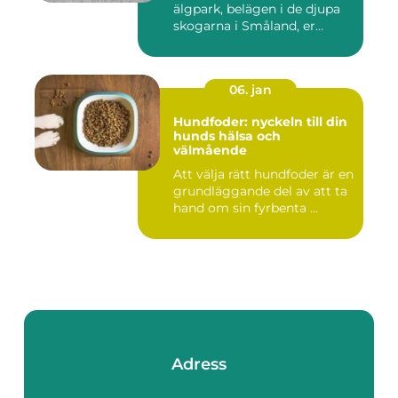
älgpark, belägen i de djupa
skogarna i Småland, er...
06. jan
Hundfoder: nyckeln till din
hunds hälsa och
välmående
Att välja rätt hundfoder är en
grundläggande del av att ta
hand om sin fyrbenta ...
Adress