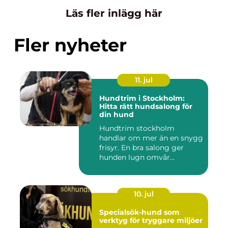
Läs fler inlägg här
Fler nyheter
11. jul
Hundtrim i Stockholm:
Hitta rätt hundsalong för
din hund
Hundtrim stockholm
handlar om mer än en snygg
frisyr. En bra salong ger
hunden lugn omvår...
10. jul
Specialsök-hund som
verktyg för tryggare miljöer