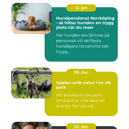
12. jan
Hundpensionat Norrköping
- så hittar hunden en trygg
plats när du reser
När hunden ska lämnas på
pensionat vill de flesta
hundägare ha samma sak:
trygg...
08. dec
Upplev unik natur i en elk
park
Att besöka en elk park i
Småland är inte bara ett
äventyr för naturäl...
02. dec