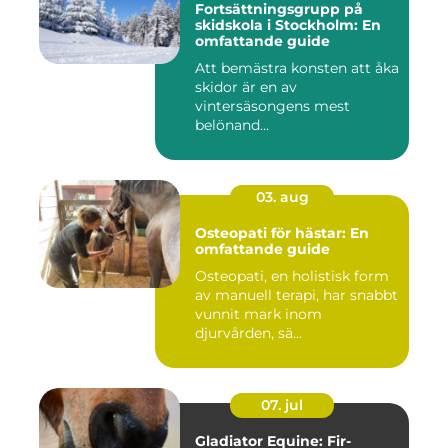
Fortsättningsgrupp på
skidskola i Stockholm: En
omfattande guide
Att bemästra konsten att åka
skidor är en av
vintersäsongens mest
belönand...
03. aug
Osteopati för hästar: En
omfattande guide
Osteopati, en holistisk form
av manuell terapi, har snabbt
vunnit mark inom
djurvården, sä...
07. jul
Gladiator Equine: Fir-