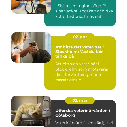
I Skåne, en region känd för
sina vackra landskap och rika
kulturhistoria, finns det ...
02. apr
Att hitta rätt veterinär i
Stockholm: Vad du bör
tänka på
Att hitta en veterinär i
Stockholm som motsvarar
dina förväntningar och
passar dina d...
02. mar
Utforska veterinärvården i
Göteborg
Veterinärvård är en viktig del