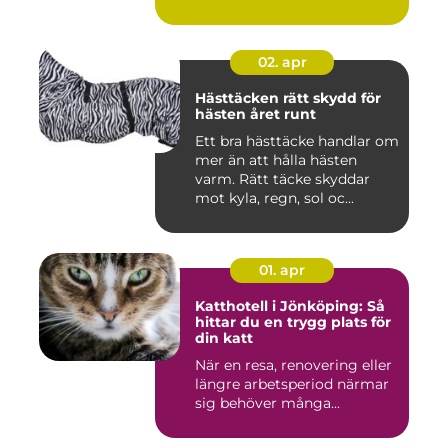
02. apr
Hästtäcken rätt skydd för
hästen året runt
Ett bra hästtäcke handlar om
mer än att hålla hästen
varm. Rätt täcke skyddar
mot kyla, regn, sol oc...
01. apr
Katthotell i Jönköping: Så
hittar du en trygg plats för
din katt
När en resa, renovering eller
längre arbetsperiod närmar
sig behöver många...