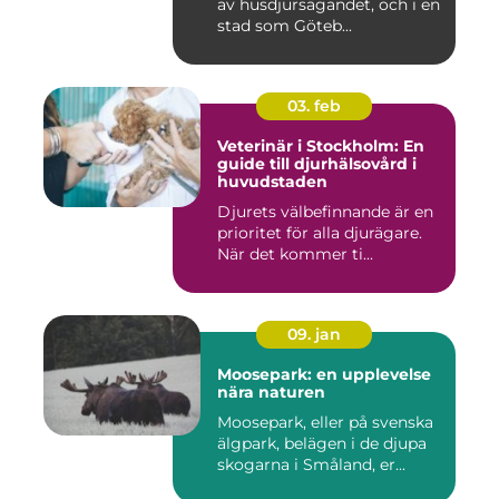
av husdjursägandet, och i en
stad som Göteb...
03. feb
Veterinär i Stockholm: En
guide till djurhälsovård i
huvudstaden
Djurets välbefinnande är en
prioritet för alla djurägare.
När det kommer ti...
09. jan
Moosepark: en upplevelse
nära naturen
Moosepark, eller på svenska
älgpark, belägen i de djupa
skogarna i Småland, er...