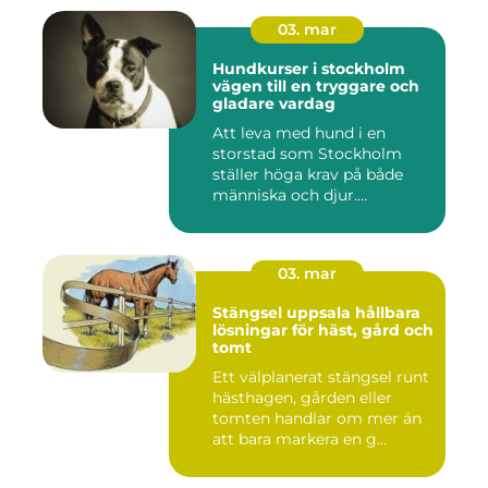
03. mar
Hundkurser i stockholm
vägen till en tryggare och
gladare vardag
Att leva med hund i en
storstad som Stockholm
ställer höga krav på både
människa och djur.
Tunnelban...
03. mar
Stängsel uppsala hållbara
lösningar för häst, gård och
tomt
Ett välplanerat stängsel runt
hästhagen, gården eller
tomten handlar om mer än
att bara markera en g...