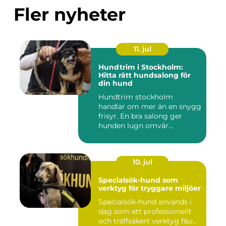
Fler nyheter
11. jul
Hundtrim i Stockholm:
Hitta rätt hundsalong för
din hund
Hundtrim stockholm
handlar om mer än en snygg
frisyr. En bra salong ger
hunden lugn omvår...
10. jul
Specialsök-hund som
verktyg för tryggare miljöer
Specialsök-hund används i
dag som ett professionellt
och träffsäkert verktyg f&o...