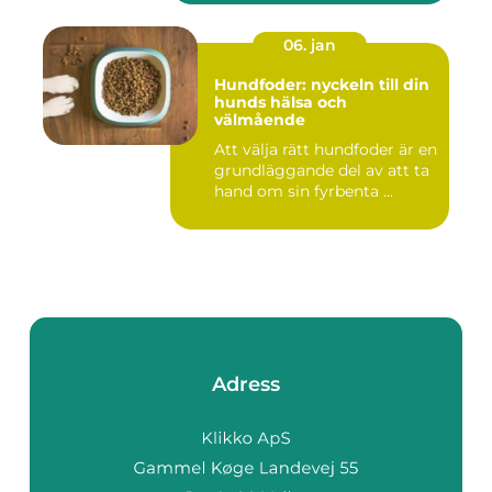
06. jan
Hundfoder: nyckeln till din
hunds hälsa och
välmående
Att välja rätt hundfoder är en
grundläggande del av att ta
hand om sin fyrbenta ...
Adress