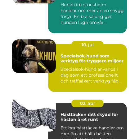
Hundtrim stockholm
handlar om mer än en snygg
frisyr. En bra salong ger
hunden lugn omvår...
10. jul
Specialsök-hund som
verktyg för tryggare miljöer
Specialsök-hund används i
dag som ett professionellt
och träffsäkert verktyg f&o...
02. apr
Hästtäcken rätt skydd för
hästen året runt
Ett bra hästtäcke handlar om
mer än att hålla hästen