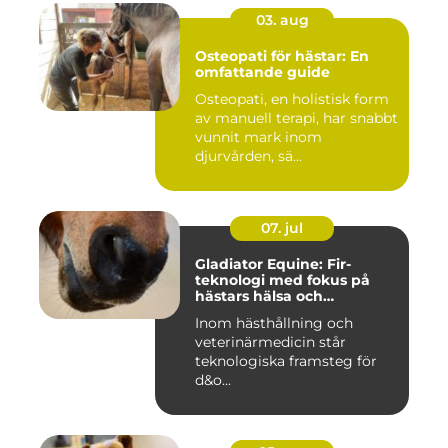
03. aug
Osteopati för hästar: En
omfattande guide
Osteopati, en holistisk form
av manuell terapi, har snabbt
vunnit mark inom
djurvården, sä...
07. jul
Gladiator Equine: Fir-
teknologi med fokus på
hästars hälsa och
välbefinnande
Inom hästhållning och
veterinärmedicin står
teknologiska framsteg för
d&o...