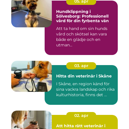
05. apr
Hundklippning i
Sölvesborg: Professionell
vård för din fyrbenta vän
Att ta hand om sin hunds
vård och skötsel kan vara
både en glädje och en
utman...
03. apr
Hitta din veterinär i Skåne
I Skåne, en region känd för
sina vackra landskap och rika
kulturhistoria, finns det ...
02. apr
Att hitta rätt veterinär i