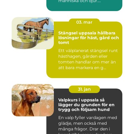
människa och djur.
Tunnelban...
03. mar
Stängsel uppsala hållbara
lösningar för häst, gård och
tomt
Ett välplanerat stängsel runt
hästhagen, gården eller
tomten handlar om mer än
att bara markera en g...
31. jan
Valpkurs i uppsala så
lägger du grunden för en
trygg och följsam hund
En valp fyller vardagen med
glädje, men också med
många frågor. Drar den i