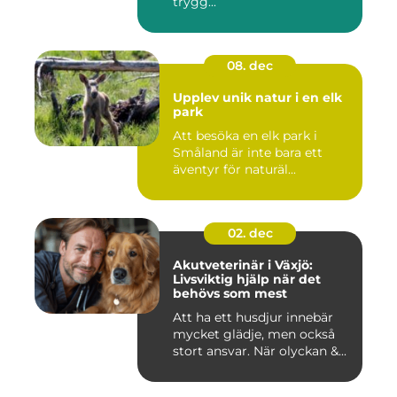
trygg...
08. dec
Upplev unik natur i en elk
park
Att besöka en elk park i
Småland är inte bara ett
äventyr för naturäl...
02. dec
Akutveterinär i Växjö:
Livsviktig hjälp när det
behövs som mest
Att ha ett husdjur innebär
mycket glädje, men också
stort ansvar. När olyckan &...