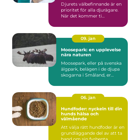
Djurets välbefinnande är en
prioritet för alla djurägare.
När det kommer ti...
09. jan
Moosepark: en upplevelse
nära naturen
Moosepark, eller på svenska
älgpark, belägen i de djupa
skogarna i Småland, er...
06. jan
Hundfoder: nyckeln till din
hunds hälsa och
välmående
Att välja rätt hundfoder är en
grundläggande del av att ta
hand om sin fyrbenta ...