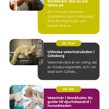
Stockholm: Vad du bör
tänka på
Att hitta en veterinär i
Stockholm som motsvarar
dina förväntningar och
passar dina d...
02. mar
Utforska veterinärvården i
Göteborg
Veterinärvård är en viktig del
av husdjursägandet, och i en
stad som Göteb...
03. feb
Veterinär i Stockholm: En
guide till djurhälsovård i
huvudstaden