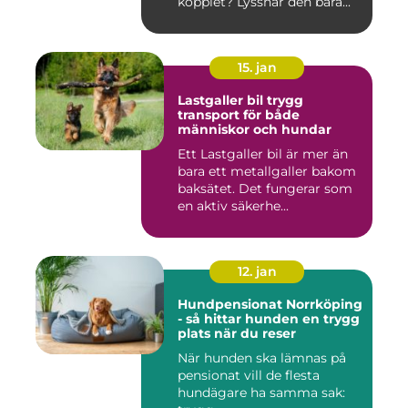
kopplet? Lyssnar den bara...
15. jan
Lastgaller bil trygg
transport för både
människor och hundar
Ett Lastgaller bil är mer än
bara ett metallgaller bakom
baksätet. Det fungerar som
en aktiv säkerhe...
12. jan
Hundpensionat Norrköping
- så hittar hunden en trygg
plats när du reser
När hunden ska lämnas på
pensionat vill de flesta
hundägare ha samma sak: