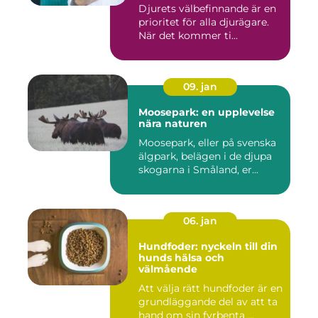
Djurets välbefinnande är en
prioritet för alla djurägare.
När det kommer ti...
09. jan
Moosepark: en upplevelse
nära naturen
Moosepark, eller på svenska
älgpark, belägen i de djupa
skogarna i Småland, er...
06. jan
Hundfoder: nyckeln till din
hunds hälsa och
välmående
Att välja rätt hundfoder är en
grundläggande del av att ta
hand om sin fyrbenta ...