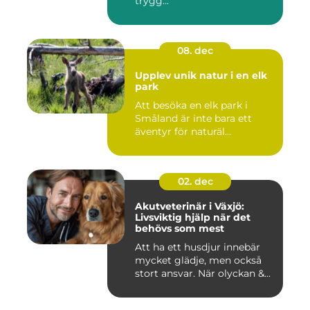
trygg...
08. dec
Upplev unik natur i en elk
park
Att besöka en elk park i
Småland är inte bara ett
äventyr för naturäl...
02. dec
Akutveterinär i Växjö:
Livsviktig hjälp när det
behövs som mest
Att ha ett husdjur innebär
mycket glädje, men också
stort ansvar. När olyckan &...