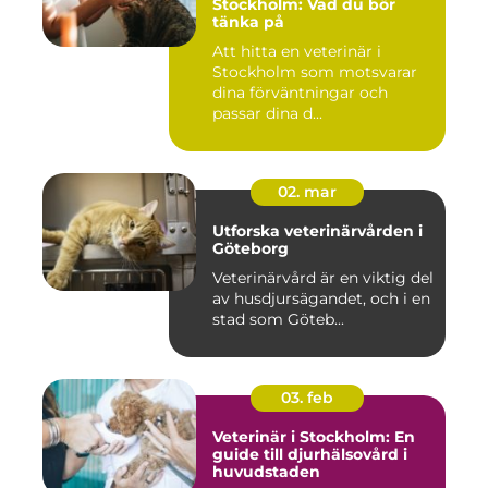
Stockholm: Vad du bör
tänka på
Att hitta en veterinär i
Stockholm som motsvarar
dina förväntningar och
passar dina d...
02. mar
Utforska veterinärvården i
Göteborg
Veterinärvård är en viktig del
av husdjursägandet, och i en
stad som Göteb...
03. feb
Veterinär i Stockholm: En
guide till djurhälsovård i
huvudstaden