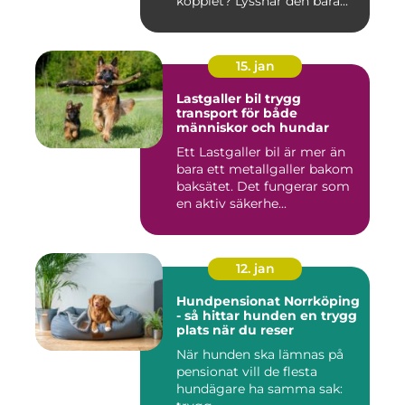
kopplet? Lyssnar den bara...
15. jan
Lastgaller bil trygg
transport för både
människor och hundar
Ett Lastgaller bil är mer än
bara ett metallgaller bakom
baksätet. Det fungerar som
en aktiv säkerhe...
12. jan
Hundpensionat Norrköping
- så hittar hunden en trygg
plats när du reser
När hunden ska lämnas på
pensionat vill de flesta
hundägare ha samma sak: