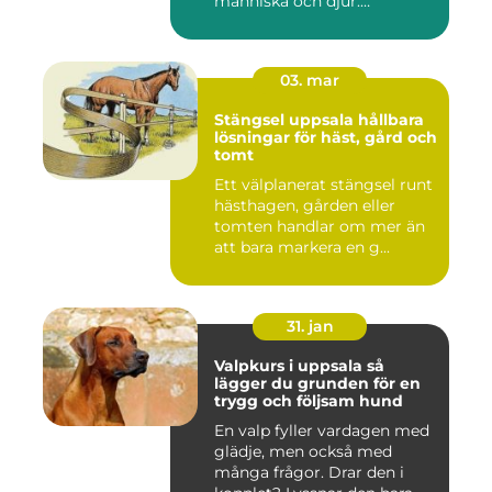
människa och djur.
Tunnelban...
03. mar
Stängsel uppsala hållbara
lösningar för häst, gård och
tomt
Ett välplanerat stängsel runt
hästhagen, gården eller
tomten handlar om mer än
att bara markera en g...
31. jan
Valpkurs i uppsala så
lägger du grunden för en
trygg och följsam hund
En valp fyller vardagen med
glädje, men också med
många frågor. Drar den i