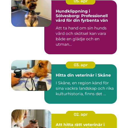
05. apr
Hundklippning i
Sölvesborg: Professionell
vård för din fyrbenta vän
Att ta hand om sin hunds
vård och skötsel kan vara
både en glädje och en
utman...
03. apr
Hitta din veterinär i Skåne
I Skåne, en region känd för
sina vackra landskap och rika
kulturhistoria, finns det ...
02. apr
Att hitta rätt veterinär i