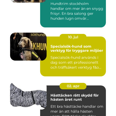
Hundtrim stockholm
handlar om mer än en snygg
frisyr. En bra salong ger
hunden lugn omvår...
10. jul
Specialsök-hund som
verktyg för tryggare miljöer
Specialsök-hund används i
dag som ett professionellt
och träffsäkert verktyg f&o...
02. apr
Hästtäcken rätt skydd för
hästen året runt
Ett bra hästtäcke handlar om
mer än att hålla hästen