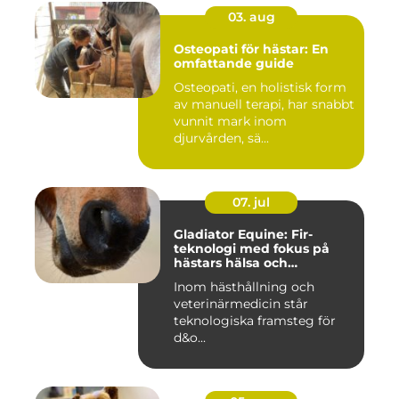
03. aug
Osteopati för hästar: En
omfattande guide
Osteopati, en holistisk form
av manuell terapi, har snabbt
vunnit mark inom
djurvården, sä...
07. jul
Gladiator Equine: Fir-
teknologi med fokus på
hästars hälsa och
välbefinnande
Inom hästhållning och
veterinärmedicin står
teknologiska framsteg för
d&o...