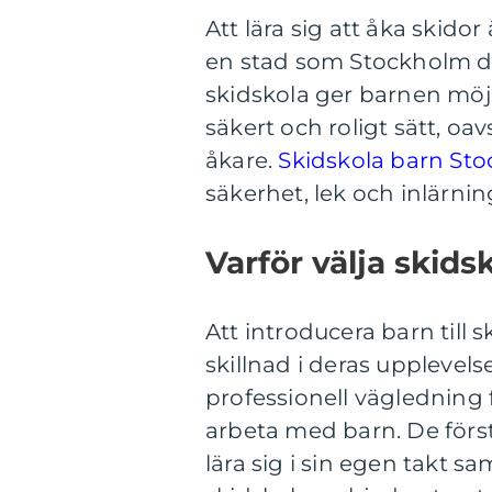
Att lära sig att åka skidor 
en stad som Stockholm dä
skidskola ger barnen möjl
säkert och roligt sätt, oa
åkare.
Skidskola barn St
säkerhet, lek och inlärnin
Varför välja skids
Att introducera barn till 
skillnad i deras upplevels
professionell vägledning f
arbeta med barn. De först
lära sig i sin egen takt s