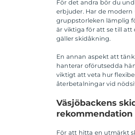
För det andra bör du unde
erbjuder. Har de modern 
gruppstorleken lämplig 
är viktiga för att se till a
gäller skidåkning.
En annan aspekt att tänk
hanterar oförutsedda hän
viktigt att veta hur flexi
återbetalningar vid nödsi
Väsjöbackens skid
rekommendation
För att hitta en utmärkt s