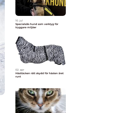
10. jul
Specialsök-hund som verktyg för
tryggare miljöer
02. apr
Hästtäcken rätt skydd för hästen året
runt