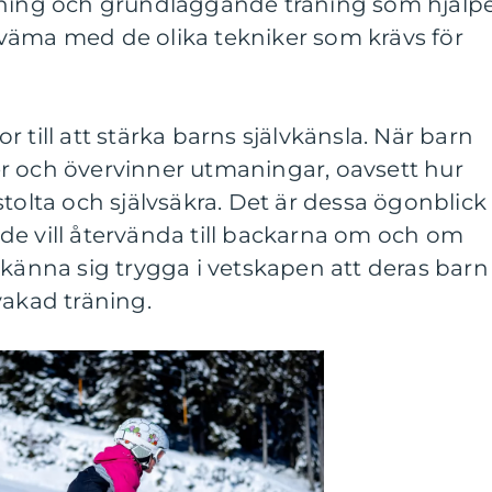
tning och grundläggande träning som hjälp
väma med de olika tekniker som krävs för
 till att stärka barns självkänsla. När barn
r och övervinner utmaningar, oavsett hur
stolta och självsäkra. Det är dessa ögonblick
de vill återvända till backarna om och om
 känna sig trygga i vetskapen att deras barn
vakad träning.