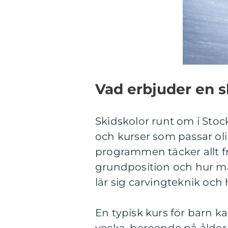
Vad erbjuder en s
Skidskolor runt om i Sto
och kurser som passar oli
programmen täcker allt fr
grundposition och hur man
lär sig carvingteknik oc
En typisk kurs för barn ka
vecka, beroende på ålder 