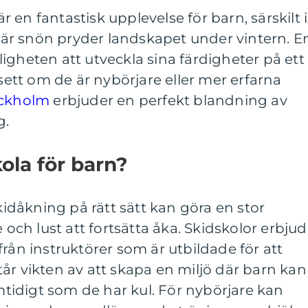
är en fantastisk upplevelse för barn, särskilt i
r snön pryder landskapet under vintern. E
igheten att utveckla sina färdigheter på ett
vsett om de är nybörjare eller mer erfarna
ockholm
erbjuder en perfekt blandning av
g.
kola för barn?
skidåkning på rätt sätt kan göra en stor
e och lust att fortsätta åka. Skidskolor erbjud
rån instruktörer som är utbildade för att
år vikten av att skapa en miljö där barn kan
amtidigt som de har kul. För nybörjare kan