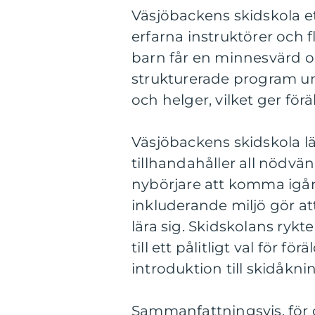
Väsjöbackens skidskola et
erfarna instruktörer och f
barn får en minnesvärd o
strukturerade program un
och helger, vilket ger för
Väsjöbackens skidskola l
tillhandahåller all nödvän
nybörjare att komma igån
inkluderande miljö gör a
lära sig. Skidskolans rykt
till ett pålitligt val för f
introduktion till skidåkni
Sammanfattningsvis, för 