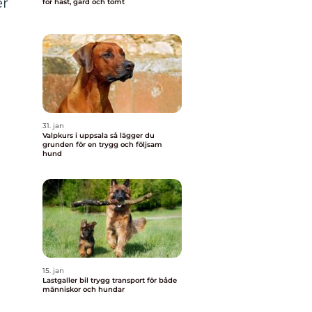
er
för häst, gård och tomt
31. jan
Valpkurs i uppsala så lägger du
grunden för en trygg och följsam
hund
15. jan
Lastgaller bil trygg transport för både
människor och hundar