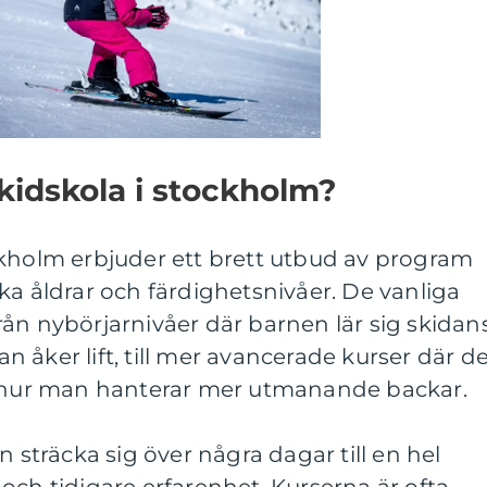
kidskola i stockholm?
ckholm erbjuder ett brett utbud av program
ka åldrar och färdighetsnivåer. De vanliga
ån nybörjarnivåer där barnen lär sig skidan
 åker lift, till mer avancerade kurser där d
h hur man hanterar mer utmanande backar.
n sträcka sig över några dagar till en hel
och tidigare erfarenhet. Kurserna är ofta