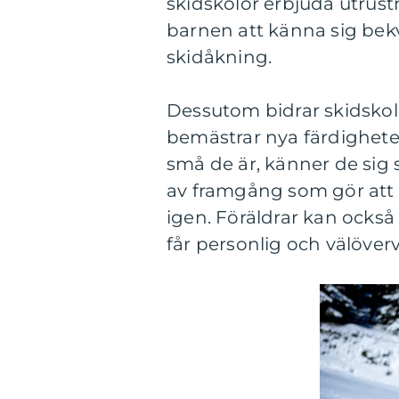
skidskolor erbjuda utrus
barnen att känna sig bek
skidåkning.
Dessutom bidrar skidskolor
bemästrar nya färdighete
små de är, känner de sig 
av framgång som gör att 
igen. Föräldrar kan också
får personlig och välöver