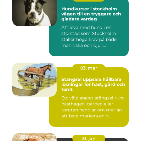
Hundkurser i stockholm
vägen till en tryggare och
gladare vardag
Att leva med hund i en
storstad som Stockholm
ställer höga krav på både
människa och djur.
Tunnelban...
03. mar
Stängsel uppsala hållbara
lösningar för häst, gård och
tomt
Ett välplanerat stängsel runt
hästhagen, gården eller
tomten handlar om mer än
att bara markera en g...
31. jan