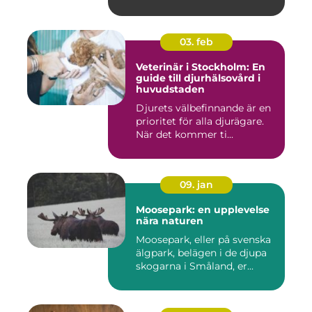
03. feb
Veterinär i Stockholm: En
guide till djurhälsovård i
huvudstaden
Djurets välbefinnande är en
prioritet för alla djurägare.
När det kommer ti...
09. jan
Moosepark: en upplevelse
nära naturen
Moosepark, eller på svenska
älgpark, belägen i de djupa
skogarna i Småland, er...