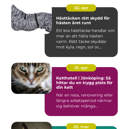
02. apr
Hästtäcken rätt skydd för
hästen året runt
Ett bra hästtäcke handlar om
mer än att hålla hästen
varm. Rätt täcke skyddar
mot kyla, regn, sol oc...
01. apr
Katthotell i Jönköping: Så
hittar du en trygg plats för
din katt
När en resa, renovering eller
längre arbetsperiod närmar
sig behöver många...
03. mar