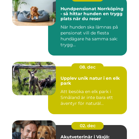
Hundpensionat Norrköping
- så hittar hunden en trygg
plats när du reser
När hunden ska lämnas på
pensionat vill de flesta
hundägare ha samma sak:
trygg...
08. dec
Upplev unik natur i en elk
park
Att besöka en elk park i
Småland är inte bara ett
äventyr för naturäl...
02. dec
Akutveterinär i Växjö: