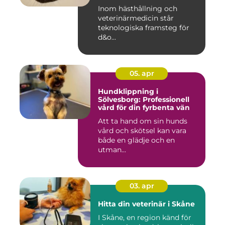
välbefinnande
Inom hästhållning och
veterinärmedicin står
teknologiska framsteg för
d&o...
05. apr
Hundklippning i
Sölvesborg: Professionell
vård för din fyrbenta vän
Att ta hand om sin hunds
vård och skötsel kan vara
både en glädje och en
utman...
03. apr
Hitta din veterinär i Skåne
I Skåne, en region känd för