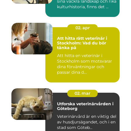
sina vackra landskap och rika
kulturhistoria, finns det ...
02. apr
Att hitta rätt veterinär i
Stockholm: Vad du bör
tänka på
Att hitta en veterinär i
Stockholm som motsvarar
dina förväntningar och
passar dina d...
02. mar
Utforska veterinärvården i
Göteborg
Veterinärvård är en viktig del
av husdjursägandet, och i en
stad som Göteb...