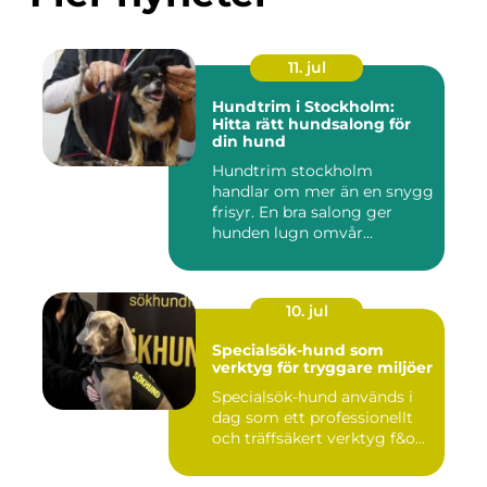
11. jul
Hundtrim i Stockholm:
Hitta rätt hundsalong för
din hund
Hundtrim stockholm
handlar om mer än en snygg
frisyr. En bra salong ger
hunden lugn omvår...
10. jul
Specialsök-hund som
verktyg för tryggare miljöer
Specialsök-hund används i
dag som ett professionellt
och träffsäkert verktyg f&o...