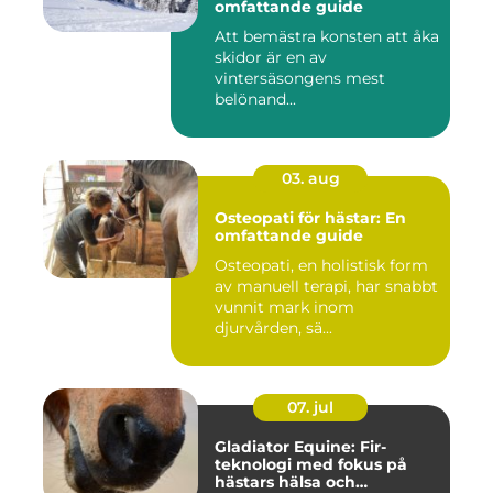
omfattande guide
Att bemästra konsten att åka
skidor är en av
vintersäsongens mest
belönand...
03. aug
Osteopati för hästar: En
omfattande guide
Osteopati, en holistisk form
av manuell terapi, har snabbt
vunnit mark inom
djurvården, sä...
07. jul
Gladiator Equine: Fir-
teknologi med fokus på
hästars hälsa och