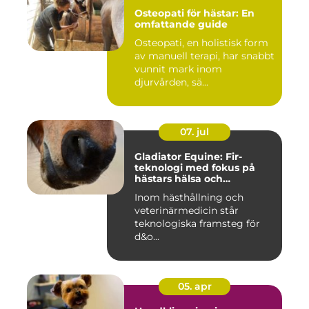
Osteopati för hästar: En
omfattande guide
Osteopati, en holistisk form
av manuell terapi, har snabbt
vunnit mark inom
djurvården, sä...
07. jul
Gladiator Equine: Fir-
teknologi med fokus på
hästars hälsa och
välbefinnande
Inom hästhållning och
veterinärmedicin står
teknologiska framsteg för
d&o...
05. apr