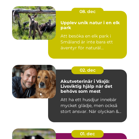
08. dec
Upplev unik natur i en elk
park
Att besöka en elk park i
Småland är inte bara ett
äventyr för naturäl...
02. dec
Akutveterinär i Växjö:
Livsviktig hjälp när det
behövs som mest
Att ha ett husdjur innebär
mycket glädje, men också
stort ansvar. När olyckan &...
01. dec