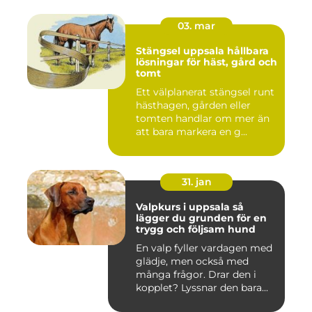
03. mar
Stängsel uppsala hållbara
lösningar för häst, gård och
tomt
Ett välplanerat stängsel runt
hästhagen, gården eller
tomten handlar om mer än
att bara markera en g...
31. jan
Valpkurs i uppsala så
lägger du grunden för en
trygg och följsam hund
En valp fyller vardagen med
glädje, men också med
många frågor. Drar den i
kopplet? Lyssnar den bara...