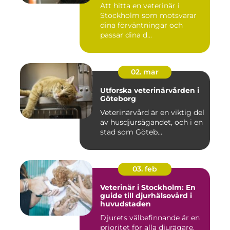
Att hitta en veterinär i
Stockholm som motsvarar
dina förväntningar och
passar dina d...
02. mar
Utforska veterinärvården i
Göteborg
Veterinärvård är en viktig del
av husdjursägandet, och i en
stad som Göteb...
03. feb
Veterinär i Stockholm: En
guide till djurhälsovård i
huvudstaden
Djurets välbefinnande är en
prioritet för alla djurägare.