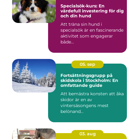
Specialsök-kurs: En
värdefull investering för dig
och din hund
Att träna sin hund i
specialsök är en fascinerande
aktivitet som engagerar
både...
05. sep
Fortsättningsgrupp på
skidskola i Stockholm: En
omfattande guide
Att bemästra konsten att åka
skidor är en av
vintersäsongens mest
belönand...
03. aug