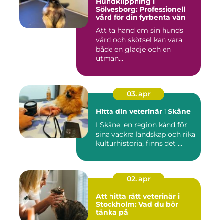
Hundklippning i
Sölvesborg: Professionell
vård för din fyrbenta vän
Att ta hand om sin hunds
vård och skötsel kan vara
både en glädje och en
utman...
03. apr
Hitta din veterinär i Skåne
I Skåne, en region känd för
sina vackra landskap och rika
kulturhistoria, finns det ...
02. apr
Att hitta rätt veterinär i
Stockholm: Vad du bör
tänka på