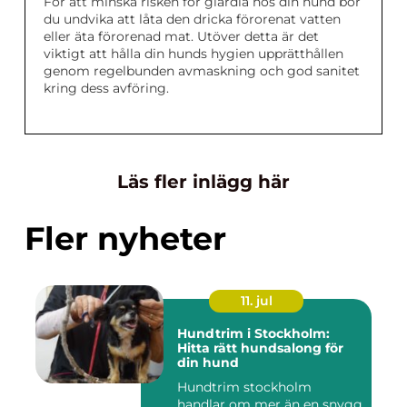
För att minska risken för giardia hos din hund bör
du undvika att låta den dricka förorenat vatten
eller äta förorenad mat. Utöver detta är det
viktigt att hålla din hunds hygien upprätthållen
genom regelbunden avmaskning och god sanitet
kring dess avföring.
Läs fler inlägg här
Fler nyheter
11. jul
Hundtrim i Stockholm:
Hitta rätt hundsalong för
din hund
Hundtrim stockholm
handlar om mer än en snygg