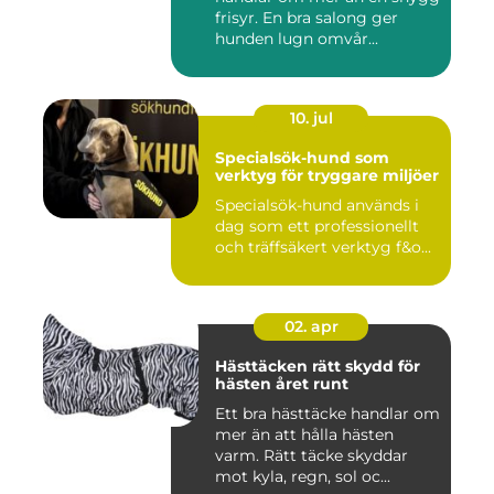
frisyr. En bra salong ger
hunden lugn omvår...
10. jul
Specialsök-hund som
verktyg för tryggare miljöer
Specialsök-hund används i
dag som ett professionellt
och träffsäkert verktyg f&o...
02. apr
Hästtäcken rätt skydd för
hästen året runt
Ett bra hästtäcke handlar om
mer än att hålla hästen
varm. Rätt täcke skyddar
mot kyla, regn, sol oc...