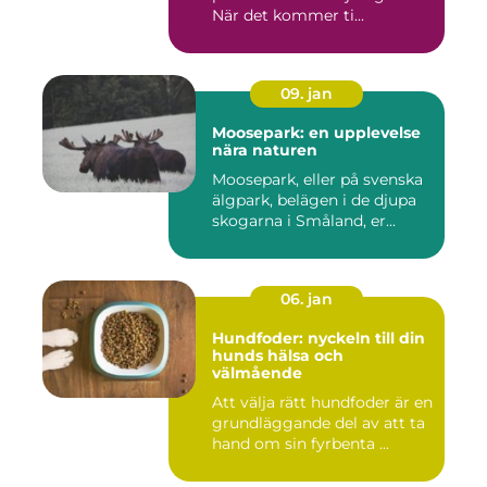
När det kommer ti...
09. jan
Moosepark: en upplevelse
nära naturen
Moosepark, eller på svenska
älgpark, belägen i de djupa
skogarna i Småland, er...
06. jan
Hundfoder: nyckeln till din
hunds hälsa och
välmående
Att välja rätt hundfoder är en
grundläggande del av att ta
hand om sin fyrbenta ...