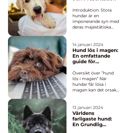
grund av sitt
utseende och sin
Introduktion: Stora
charm. I denna artikel
hundar är en
kommer v...
imponerande syn med
deras majestätiska
utseende och
imponerande storlek.
Denna artikel
14 januari 2024
kommer att ge en
Hund lös i magen:
övergripande och
En omfattande
grundlig översikt över
guide för
vad en stor hund är,
hundägare
olika typer av stora
Översikt över ”hund
hundar, deras
lös i magen” När
popularitet och k...
hundar får lösa i
magen kan det orsaka
oro och obehag för
både hundägare och
deras fyrbenta vänner.
13 januari 2024
I denna artikel
Världens
kommer vi att ge en
farligaste hund:
grundlig översikt över
En Grundlig
detta vanliga
Översikt