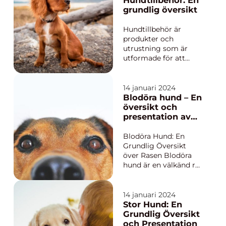
Hundtillbehör: En
hålls säkra i olika
grundlig översikt
situationer. En
munkorg fungerar
Hundtillbehör är
som ett skyddande
produkter och
verktyg som
utrustning som är
förhindrar at...
utformade för att
förbättra livet för
både hundar och
deras ägare. Dessa
14 januari 2024
tillbehör kan omfatta
Blodöra hund – En
allt från
översikt och
träningsredskap och
presentation av
leksaker till
denna ras
hundkläder och
Blodöra Hund: En
toalettartiklar. I denna
Grundlig Översikt
artikel kommer vi att
över Rasen Blodöra
...
hund är en välkänd ras
inom hundvärlden
som kännetecknas av
sina unika och
14 januari 2024
karakteristiska
Stor Hund: En
blodröda öron. Dessa
Grundlig Översikt
hundar är populära på
och Presentation