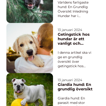
problem. Vi kommer
Världens farligaste
att utfor...
hund: En Grundlig
Översikt Inledning
Hundar har i
årtusenden ansetts
vara människans
bästa vän, men det
13 januari 2024
finns vissa raser som
Getingstick hos
har en rykte om sig
hundar är ett
att vara farligare än
vanligt och
andra. I denna artikel
potentiellt farligt
kommer vi att ge en
problem som kan
I denna artikel ska vi
övergripande och gr...
uppstå under
ge en grundlig
sommar- och
översikt över
höstmånaderna
getingstick hos
hundar, presentera
olika typer av
getingstick, diskutera
13 januari 2024
deras skillnader, och
Giardia hund: En
även gå igenom
grundlig översikt
historiska för- och
nackdelar. Vi kommer
Giardia hund: En
också att inkludera
parasit med stor