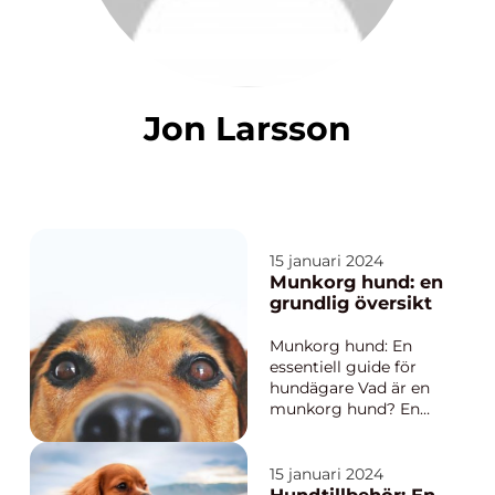
Jon Larsson
15 januari 2024
Munkorg hund: en
grundlig översikt
Munkorg hund: En
essentiell guide för
hundägare Vad är en
munkorg hund? En
munkorg är ett
viktigt redskap för
hundägare som vill se
15 januari 2024
till att deras hundar