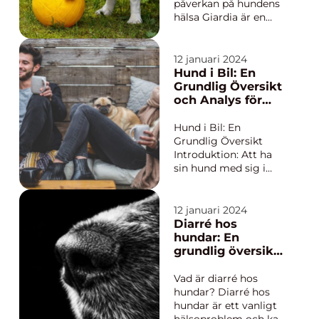
kvantitativa
påverkan på hundens
mätningar för ...
hälsa Giardia är en
vanlig parasit som
kan påverka hundars
hälsa negativt. Denna
12 januari 2024
artikel kommer att ge
Hund i Bil: En
en grundlig översikt
Grundlig Översikt
över giardia hos
och Analys för
hundar och kommer
Hundägare
att diskutera allt från
Hund i Bil: En
vad det är oc...
Grundlig Översikt
Introduktion: Att ha
sin hund med sig i
bilen är en vanligt
förekommande
situation för många
12 januari 2024
hundägare. För att du
Diarré hos
som ägare ska kunna
hundar: En
ge din hund en säker
grundlig översikt
och behaglig bilresa
över behandling
är det viktigt att
och förebyggande
Vad är diarré hos
förstå olika aspekter...
åtgärder
hundar? Diarré hos
hundar är ett vanligt