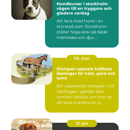
Hundkurser i stockholm
vägen till en tryggare och
gladare vardag
Att leva med hund i en
storstad som Stockholm
ställer höga krav på både
människa och djur.
Tunnelban...
03. mar
Stängsel uppsala hållbara
lösningar för häst, gård och
tomt
Ett välplanerat stängsel runt
hästhagen, gården eller
tomten handlar om mer än
att bara markera en g...
31. jan