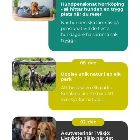
Hundpensionat Norrköping
- så hittar hunden en trygg
plats när du reser
När hunden ska lämnas på
pensionat vill de flesta
hundägare ha samma sak:
trygg...
08. dec
Upplev unik natur i en elk
park
Att besöka en elk park i
Småland är inte bara ett
äventyr för naturäl...
02. dec
Akutveterinär i Växjö:
Livsviktig hjälp när det