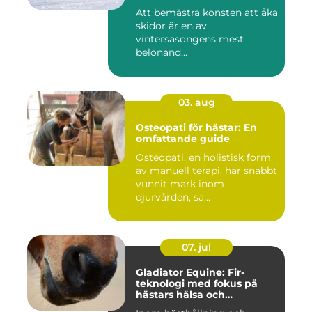
Att bemästra konsten att åka
skidor är en av
vintersäsongens mest
belönand...
03. aug
Osteopati för hästar: En
omfattande guide
Osteopati, en holistisk form
av manuell terapi, har snabbt
vunnit mark inom
djurvården, sä...
07. jul
Gladiator Equine: Fir-
teknologi med fokus på
hästars hälsa och
välbefinnande