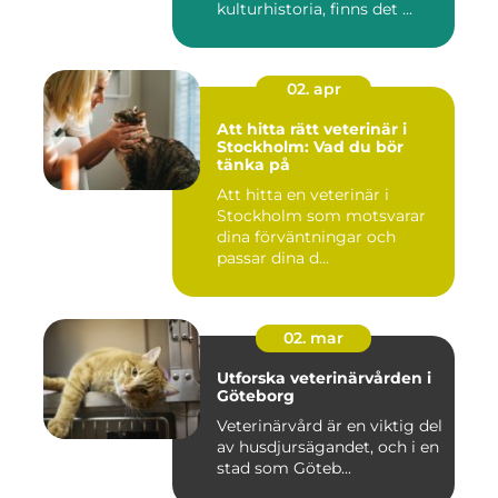
kulturhistoria, finns det ...
02. apr
Att hitta rätt veterinär i
Stockholm: Vad du bör
tänka på
Att hitta en veterinär i
Stockholm som motsvarar
dina förväntningar och
passar dina d...
02. mar
Utforska veterinärvården i
Göteborg
Veterinärvård är en viktig del
av husdjursägandet, och i en
stad som Göteb...