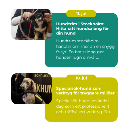
11. jul
Hundtrim i Stockholm:
Hitta rätt hundsalong för
din hund
Hundtrim stockholm
handlar om mer än en snygg
frisyr. En bra salong ger
hunden lugn omvår...
10. jul
Specialsök-hund som
verktyg för tryggare miljöer
Specialsök-hund används i
dag som ett professionellt
och träffsäkert verktyg f&o...