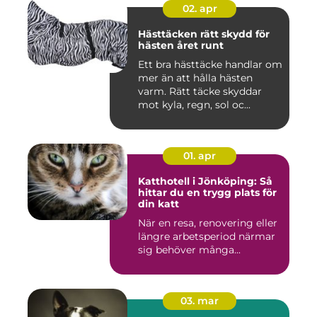
02. apr
Hästtäcken rätt skydd för
hästen året runt
Ett bra hästtäcke handlar om
mer än att hålla hästen
varm. Rätt täcke skyddar
mot kyla, regn, sol oc...
01. apr
Katthotell i Jönköping: Så
hittar du en trygg plats för
din katt
När en resa, renovering eller
längre arbetsperiod närmar
sig behöver många...
03. mar