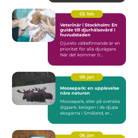
03. feb
Veterinär i Stockholm: En
guide till djurhälsovård i
huvudstaden
Djurets välbefinnande är en
prioritet för alla djurägare.
När det kommer ti...
09. jan
Moosepark: en upplevelse
nära naturen
Moosepark, eller på svenska
älgpark, belägen i de djupa
skogarna i Småland, er...
06. jan