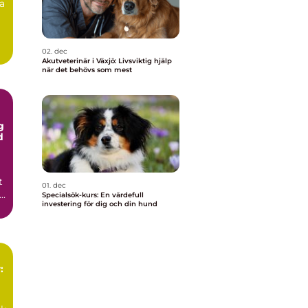
ra
02. dec
Akutveterinär i Växjö: Livsviktig hjälp
när det behövs som mest
g
d
t
01. dec
..
Specialsök-kurs: En värdefull
investering för dig och din hund
: