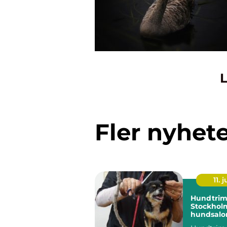
L
Fler nyhet
11. j
Hundtrim
Stockholm
hundsalon
hund