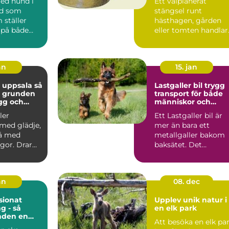
med hund i
Ett välplanerat
ad som
stängsel runt
 ställer
hästhagen, gården
 på både
eller tomten handlar
och djur.
om mer än att bara
..
markera en g...
an
15. jan
 uppsala så
Lastgaller bil trygg
u grunden
transport för både
ygg och
människor och
hund
hundar
ler
Ett Lastgaller bil är
med glädje,
mer än bara ett
å med
metallgaller bakom
gor. Drar
baksätet. Det
let? Lyssnar
fungerar som en akt
säkerhe...
an
08. dec
ionat
Upplev unik natur i
g - så
en elk park
nden en
Att besöka en elk pa
ts när du