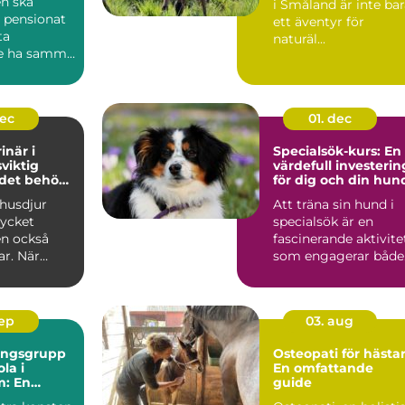
n ska
i Småland är inte ba
 pensionat
ett äventyr för
ta
naturäl...
e ha samma
..
dec
01. dec
inär i
Specialsök-kurs: En
sviktig
värdefull investerin
 det behövs
för dig och din hun
 husdjur
Att träna sin hund i
ycket
specialsök är en
en också
fascinerande aktivite
ar. När
som engagerar både.
.
sep
03. aug
ningsgrupp
Osteopati för hästar
la i
En omfattande
m: En
guide
de guide