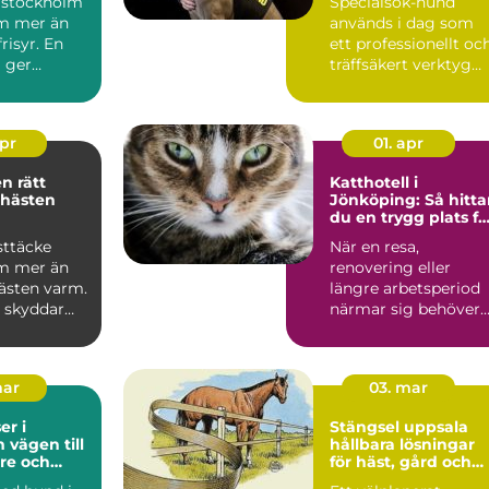
 stockholm
Specialsök-hund
m mer än
används i dag som
risyr. En
ett professionellt oc
g ger
träffsäkert verktyg
gn omvår...
f&o...
apr
01. apr
ätt
Katthotell i
 hästen
Jönköping: Så hitta
du en trygg plats fö
din katt
sttäcke
När en resa,
m mer än
renovering eller
hästen varm.
längre arbetsperiod
e skyddar
närmar sig behöver
regn, sol
många...
mar
03. mar
r i
Stängsel uppsala
ill
hållbara lösningar
re och
för häst, gård och
vardag
tomt