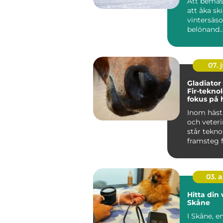
Att bemäs
att åka sk
vintersäs
belönand..
07. j
Gladiator
Fir-tekno
fokus på 
hälsa och
Inom häst
välbefin
och veter
står tekno
framsteg f
03. 
Hitta din 
Skåne
I Skåne, e