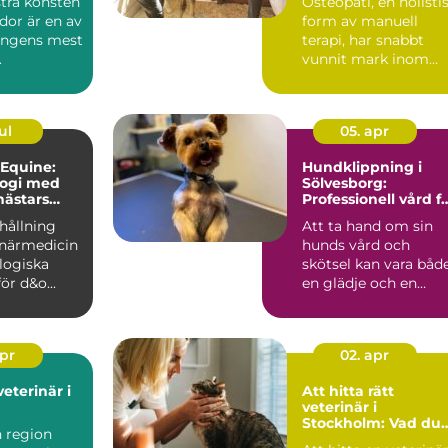
tra konsten
Osteopati, en holisti
idor är en av
form av manuell
ongens mest
terapi, har snabbt
.
vunnit mark inom
djurvården, sä...
ul
05. apr
 Equine:
Hundklippning i
logi med
Sölvesborg:
hästars
Professionell vård f
din fyrbenta vän
hållning
Att ta hand om sin
nande
inärmedicin
hunds vård och
logiska
skötsel kan vara båd
ör d&o...
en glädje och en
utman...
apr
02. apr
veterinär i
Att hitta rätt
veterinär i
Stockholm: Vad du
n region
bör tänka på