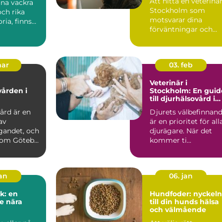
Att hitta en veterinär
ina vackra
Stockholm som
ch rika
motsvarar dina
ria, finns
förväntningar och
passar dina d...
mar
03. feb
Veterinär i
vården i
Stockholm: En guid
till djurhälsovård i
huvudstaden
ård är en
Djurets välbefinnan
av
är en prioritet för all
gandet, och
djurägare. När det
som Göteb...
kommer ti...
jan
06. jan
k: en
Hundfoder: nyckeln
e nära
till din hunds hälsa
och välmående