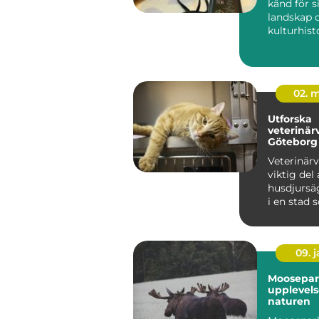
känd för s
landskap o
kulturhisto
det ...
02. 
Utforska
veterinär
Göteborg
Veterinärv
viktig del 
husdjursä
i en stad 
09. 
Moosepar
upplevels
naturen