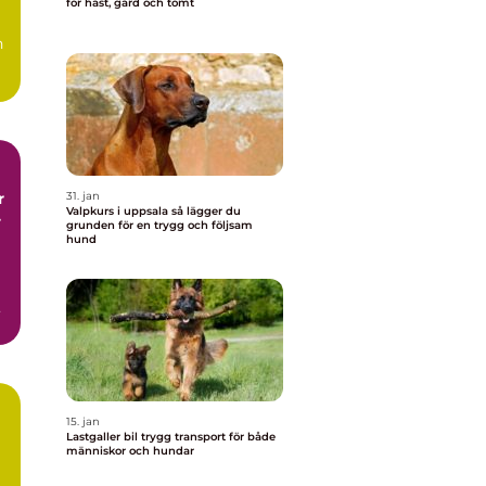
för häst, gård och tomt
h
r
31. jan
Valpkurs i uppsala så lägger du
r
grunden för en trygg och följsam
hund
15. jan
Lastgaller bil trygg transport för både
människor och hundar