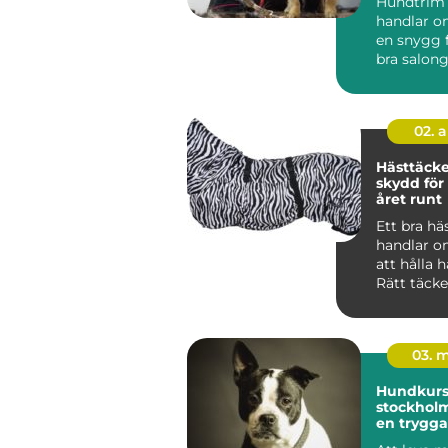
Hundtrim
handlar o
en snygg f
bra salon
hunden lu
02. 
Hästtäcken r
skydd för
året runt
Ett bra hä
handlar o
att hålla 
Rätt täck
mot kyla, 
oc...
03. 
Hundkurse
stockholm vägen t
en trygga
gladare 