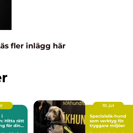
äs fler inlägg här
er
ul
10. jul
 i
Specialsök-hund
: Hitta rätt
som verktyg för
g för din
tryggare miljöer