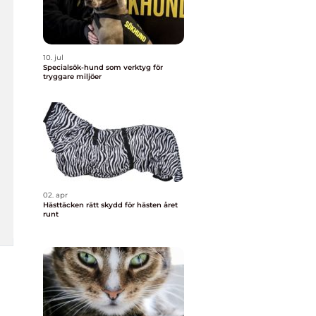
10. jul
Specialsök-hund som verktyg för
tryggare miljöer
02. apr
Hästtäcken rätt skydd för hästen året
runt