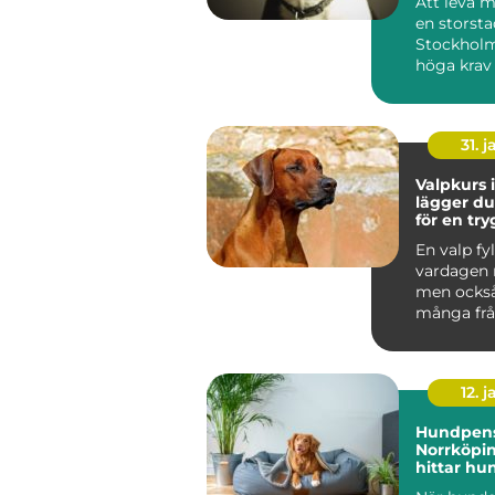
Att leva 
en storst
Stockholm
höga krav
människa 
Tunnelban.
31. j
Valpkurs i
lägger d
för en tr
följsam 
En valp fyl
vardagen 
men ocks
många frå
den i kopp
den bara...
12. j
Hundpens
Norrköpin
hittar hu
trygg pla