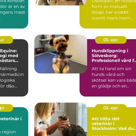
tra konsten
Osteopati, en holisti
idor är en av
form av manuell
ongens mest
terapi, har snabbt
.
vunnit mark inom
djurvården, sä...
ul
05. apr
 Equine:
Hundklippning i
logi med
Sölvesborg:
hästars
Professionell vård f
din fyrbenta vän
hållning
Att ta hand om sin
nande
inärmedicin
hunds vård och
logiska
skötsel kan vara båd
ör d&o...
en glädje och en
utman...
apr
02. apr
veterinär i
Att hitta rätt
veterinär i
Stockholm: Vad du
n region
bör tänka på