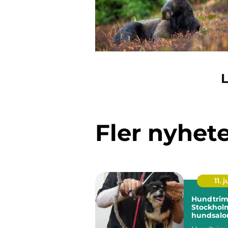
L
Fler nyhet
11. j
Hundtrim
Stockholm
hundsalon
hund