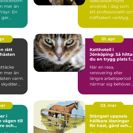
 stockholm
Specialsök-hund
m mer än
används i dag som
risyr. En
ett professionellt oc
g ger
träffsäkert verktyg
gn omvår...
f&o...
apr
01. apr
ätt
Katthotell i
 hästen
Jönköping: Så hitta
du en trygg plats fö
din katt
sttäcke
När en resa,
m mer än
renovering eller
hästen varm.
längre arbetsperiod
e skyddar
närmar sig behöver
regn, sol
många...
mar
03. mar
r i
Stängsel uppsala
ill
hållbara lösningar
re och
för häst, gård och
vardag
tomt