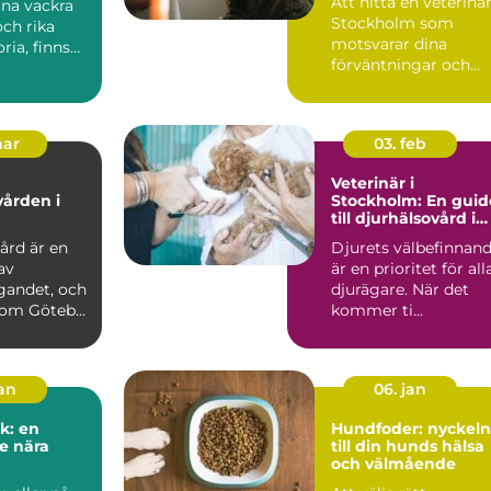
Att hitta en veterinär
ina vackra
Stockholm som
ch rika
motsvarar dina
ria, finns
förväntningar och
passar dina d...
mar
03. feb
Veterinär i
vården i
Stockholm: En guid
till djurhälsovård i
huvudstaden
ård är en
Djurets välbefinnan
av
är en prioritet för all
gandet, och
djurägare. När det
som Göteb...
kommer ti...
jan
06. jan
k: en
Hundfoder: nyckeln
e nära
till din hunds hälsa
och välmående