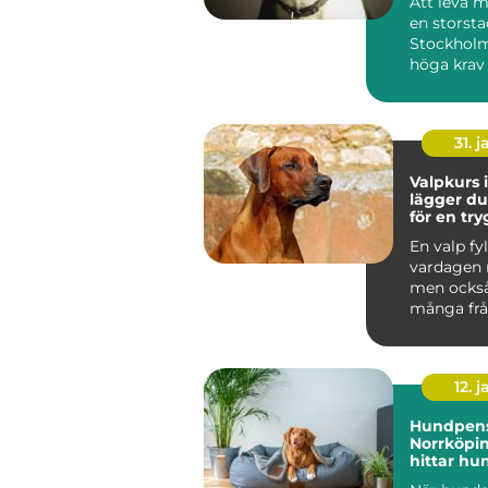
Att leva 
en storst
Stockholm
höga krav
människa 
Tunnelban.
31. j
Valpkurs i
lägger d
för en tr
följsam 
En valp fyl
vardagen 
men ocks
många frå
den i kopp
den bara...
12. j
Hundpens
Norrköpin
hittar hu
trygg pla