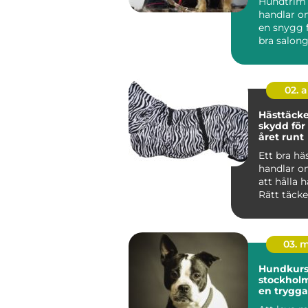
Hundtrim
handlar o
en snygg f
bra salon
hunden lu
02. 
Hästtäcken r
skydd för
året runt
Ett bra hä
handlar o
att hålla 
Rätt täck
mot kyla, 
oc...
03. 
Hundkurse
stockholm vägen t
en trygga
gladare 