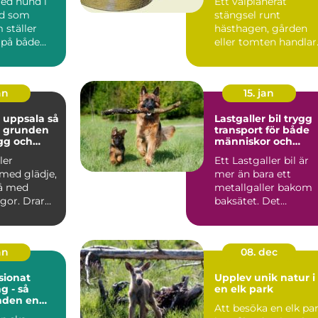
med hund i
Ett välplanerat
ad som
stängsel runt
 ställer
hästhagen, gården
 på både
eller tomten handlar
och djur.
om mer än att bara
..
markera en g...
an
15. jan
 uppsala så
Lastgaller bil trygg
u grunden
transport för både
ygg och
människor och
hund
hundar
ler
Ett Lastgaller bil är
med glädje,
mer än bara ett
å med
metallgaller bakom
gor. Drar
baksätet. Det
let? Lyssnar
fungerar som en akt
säkerhe...
an
08. dec
ionat
Upplev unik natur i
g - så
en elk park
nden en
Att besöka en elk pa
ts när du