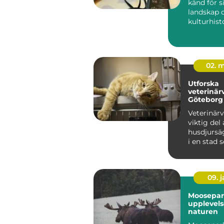
känd för s
landskap o
kulturhisto
det ...
02. 
Utforska
veterinär
Göteborg
Veterinärv
viktig del 
husdjursä
i en stad 
09. 
Moosepar
upplevels
naturen