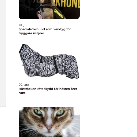
10. jul
Specialsök-hund som verktyg för
tryggare miljöer
02. apr
Hästtäcken rätt skydd för hästen året
runt