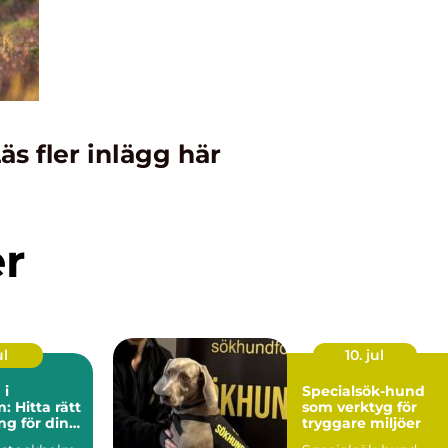
äs fler inlägg här
er
ul
10. jul
 i
Specialsök-hund
: Hitta rätt
som verktyg för
g för din
tryggare miljöer