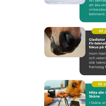
Att bemäs
att åka sk
vintersäs
belönand..
07. j
Gladiator
Fir-tekno
fokus på 
hälsa och
Inom häst
välbefin
och veter
står tekno
framsteg f
03. 
Hitta din 
Skåne
I Skåne, e