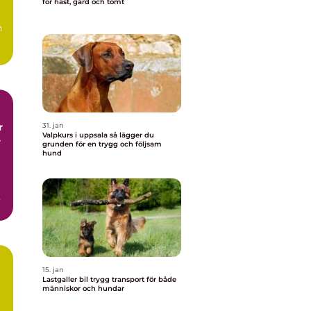
för häst, gård och tomt
h
r
31. jan
Valpkurs i uppsala så lägger du
r
grunden för en trygg och följsam
hund
15. jan
Lastgaller bil trygg transport för både
människor och hundar