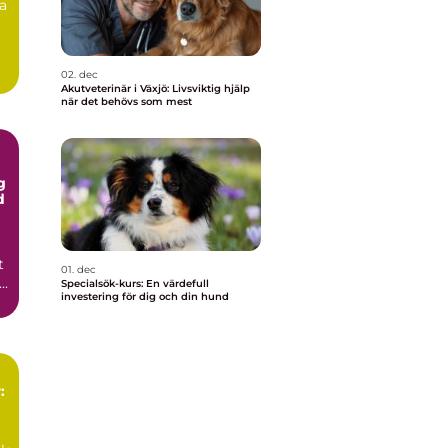
ra
02. dec
Akutveterinär i Växjö: Livsviktig hjälp
när det behövs som mest
g
d
t
01. dec
..
Specialsök-kurs: En värdefull
investering för dig och din hund
: