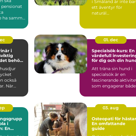
n ska
i Småland är inte ba
 pensionat
ett äventyr för
ta
naturäl...
e ha samma
..
dec
01. dec
inär i
Specialsök-kurs: En
sviktig
värdefull investerin
 det behövs
för dig och din hun
 husdjur
Att träna sin hund i
ycket
specialsök är en
en också
fascinerande aktivite
ar. När
som engagerar både.
.
sep
03. aug
ningsgrupp
Osteopati för hästar
la i
En omfattande
m: En
guide
de guide