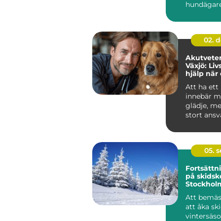
hundägar
sak: trygg.
02. 
Akutveter
Växjö: Liv
hjälp när
som mest
Att ha ett
innebär m
glädje, m
stort ansv
olyckan &..
05. 
Fortsätt
på skidsko
Stockhol
omfattan
Att bemäs
att åka sk
vintersäs