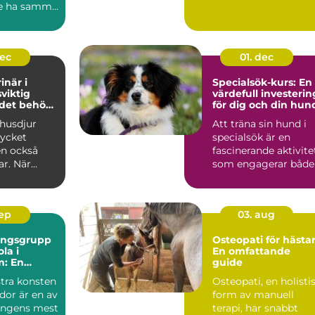
e ha samma
..
dec
01. dec
inär i
Specialsök-kurs: En
sviktig
värdefull investerin
 det behövs
för dig och din hun
 husdjur
Att träna sin hund i
ycket
specialsök är en
en också
fascinerande aktivite
ar. När
som engagerar både.
.
sep
03. aug
ningsgrupp
Osteopati för hästar
la i
En omfattande
m: En
guide
de guide
tra konsten
Osteopati, en holisti
idor är en av
form av manuell
ongens mest
terapi, har snabbt