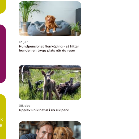
12. jan
Hundpensionat Norrköping - så hittar
hunden en trygg plats när du reser
iv
08. dec
Upplev unik natur i en elk park
rk
ra