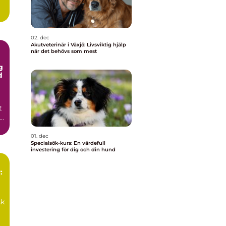
02. dec
Akutveterinär i Växjö: Livsviktig hjälp
när det behövs som mest
g
d
t
..
01. dec
Specialsök-kurs: En värdefull
investering för dig och din hund
:
sk