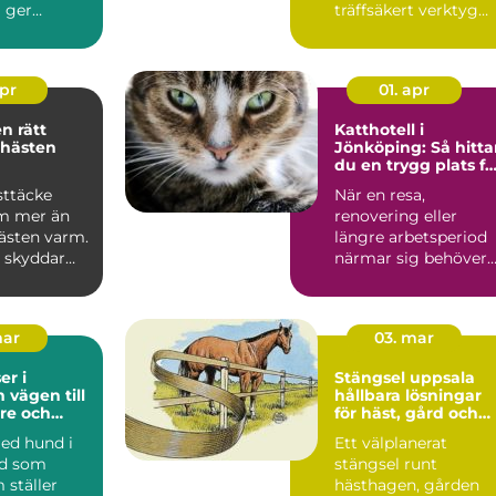
g ger
träffsäkert verktyg
gn omvår...
f&o...
apr
01. apr
ätt
Katthotell i
 hästen
Jönköping: Så hitta
du en trygg plats fö
din katt
sttäcke
När en resa,
m mer än
renovering eller
hästen varm.
längre arbetsperiod
e skyddar
närmar sig behöver
regn, sol
många...
mar
03. mar
r i
Stängsel uppsala
ill
hållbara lösningar
re och
för häst, gård och
vardag
tomt
med hund i
Ett välplanerat
ad som
stängsel runt
 ställer
hästhagen, gården