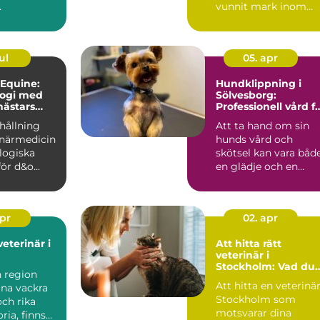
.
vunnit mark inom
djurvården, sä...
ul
05. apr
 Equine:
Hundklippning i
logi med
Sölvesborg:
hästars
Professionell vård f
din fyrbenta vän
hållning
Att ta hand om sin
nande
inärmedicin
hunds vård och
logiska
skötsel kan vara båd
ör d&o...
en glädje och en
utman...
apr
02. apr
veterinär i
Att hitta rätt
veterinär i
Stockholm: Vad du
n region
bör tänka på
Att hitta en veterinär
ina vackra
Stockholm som
ch rika
motsvarar dina
ria, finns