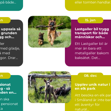
 på både
eller tomten handlar
och djur.
om mer än att bara
..
markera en g...
an
15. jan
 uppsala så
Lastgaller bil trygg
u grunden
transport för både
ygg och
människor och
hund
hundar
ler
Ett Lastgaller bil är
med glädje,
mer än bara ett
å med
metallgaller bakom
gor. Drar
baksätet. Det
let? Lyssnar
fungerar som en akt
säkerhe...
an
08. dec
ionat
Upplev unik natur i
g - så
en elk park
nden en
Att besöka en elk pa
ts när du
n ska
i Småland är inte ba
 pensionat
ett äventyr för
ta
naturäl...