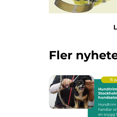
L
Fler nyhet
11. j
Hundtrim
Stockholm
hundsalon
hund
Hundtrim
handlar o
en snygg f