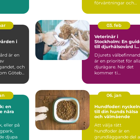
förväntningar och
passar dina d...
mar
03. feb
Veterinär i
vården i
Stockholm: En guid
till djurhälsovård i
huvudstaden
ård är en
Djurets välbefinnan
av
är en prioritet för all
gandet, och
djurägare. När det
som Göteb...
kommer ti...
jan
06. jan
k: en
Hundfoder: nyckeln
e nära
till din hunds hälsa
och välmående
 eller på
Att välja rätt
gpark,
hundfoder är en
de djupa
grundläggande del 