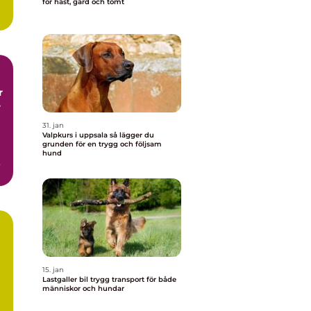
för häst, gård och tomt
r
r
31. jan
Valpkurs i uppsala så lägger du
grunden för en trygg och följsam
hund
15. jan
Lastgaller bil trygg transport för både
människor och hundar