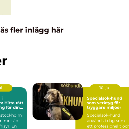
äs fler inlägg här
er
ul
10. jul
 i
Specialsök-hund
: Hitta rätt
som verktyg för
g för din
tryggare miljöer
 stockholm
Specialsök-hund
m mer än
används i dag som
risyr. En
ett professionellt oc