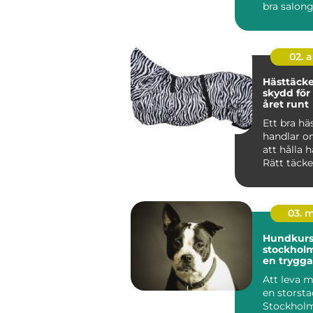
bra salon
hunden lu
02. 
Hästtäcken r
skydd för
året runt
Ett bra hä
handlar o
att hålla 
Rätt täck
mot kyla, 
oc...
03. 
Hundkurse
stockholm vägen t
en trygga
gladare 
Att leva 
en storst
Stockholm