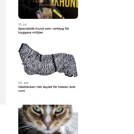
10. jul
Specialsök-hund som verktyg för
tryggare miljöer
02. apr
Hästtäcken rätt skydd för hästen året
runt