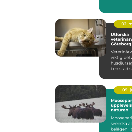
det ...
02. 
Utforska
veterinär
Göteborg
Veterinärv
viktig del 
husdjursä
i en stad 
09. 
Moosepar
upplevels
naturen
Moosepark,
svenska äl
belägen i 