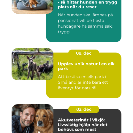
- så hittar hunden en trygg
plats när du reser
När hunden ska lämnas på
pensionat vill de flesta
hundägare ha samma sak:
trygg...
08. dec
Upplev unik natur i en elk
park
Att besöka en elk park i
Småland är inte bara ett
äventyr för naturäl...
02. dec
Akutveterinär i Växjö:
Livsviktig hjälp när det
behövs som mest