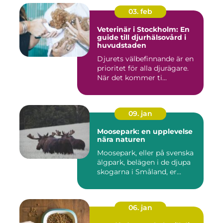
03. feb
Veterinär i Stockholm: En
guide till djurhälsovård i
huvudstaden
Djurets välbefinnande är en
prioritet för alla djurägare.
När det kommer ti...
09. jan
Moosepark: en upplevelse
nära naturen
Moosepark, eller på svenska
älgpark, belägen i de djupa
skogarna i Småland, er...
06. jan