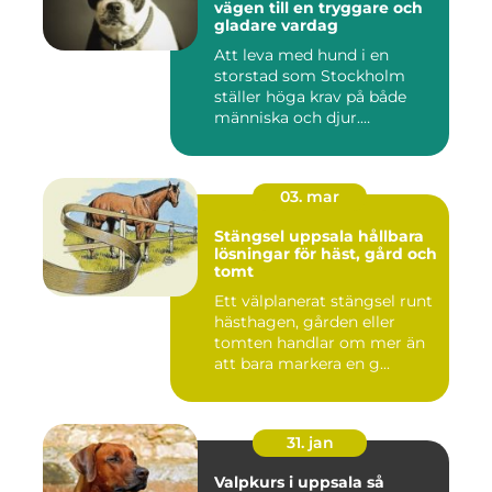
vägen till en tryggare och
gladare vardag
Att leva med hund i en
storstad som Stockholm
ställer höga krav på både
människa och djur.
Tunnelban...
03. mar
Stängsel uppsala hållbara
lösningar för häst, gård och
tomt
Ett välplanerat stängsel runt
hästhagen, gården eller
tomten handlar om mer än
att bara markera en g...
31. jan
Valpkurs i uppsala så