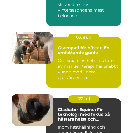
skidor är en av
vintersäsongens mest
belönand...
03. aug
Osteopati för hästar: En
omfattande guide
Osteopati, en holistisk form
av manuell terapi, har snabbt
vunnit mark inom
djurvården, sä...
07. jul
Gladiator Equine: Fir-
teknologi med fokus på
hästars hälsa och
välbefinnande
Inom hästhållning och
veterinärmedicin står