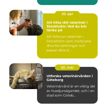
02. apr
Att hitta rätt veterinär i
Stockholm: Vad du bör
tänka på
Att hitta en veterinär i
Stockholm som motsvarar
dina förväntningar och
passar dina d...
02. mar
Utforska veterinärvården i
Göteborg
Veterinärvård är en viktig del
av husdjursägandet, och i en
stad som Göteb...