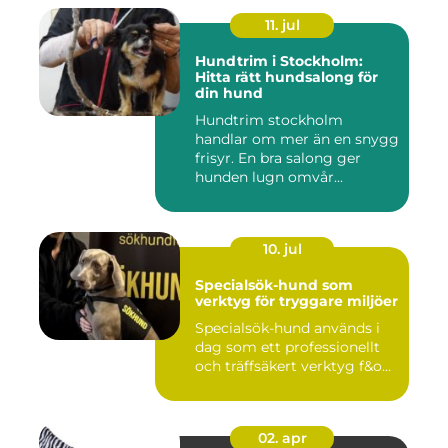
11. jul
Hundtrim i Stockholm:
Hitta rätt hundsalong för
din hund
Hundtrim stockholm
handlar om mer än en snygg
frisyr. En bra salong ger
hunden lugn omvår...
10. jul
Specialsök-hund som
verktyg för tryggare miljöer
Specialsök-hund används i
dag som ett professionellt
och träffsäkert verktyg f&o...
02. apr