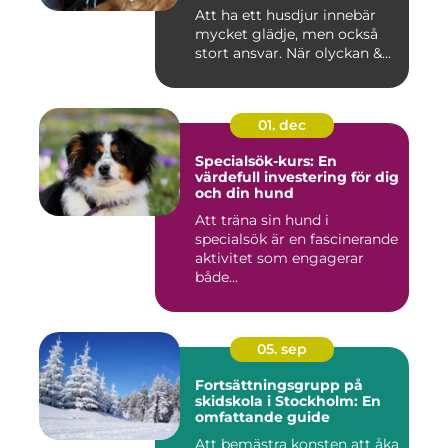
Att ha ett husdjur innebär
mycket glädje, men också
stort ansvar. När olyckan &...
01. dec
Specialsök-kurs: En
värdefull investering för dig
och din hund
Att träna sin hund i
specialsök är en fascinerande
aktivitet som engagerar
både...
05. sep
Fortsättningsgrupp på
skidskola i Stockholm: En
omfattande guide
Att bemästra konsten att åka