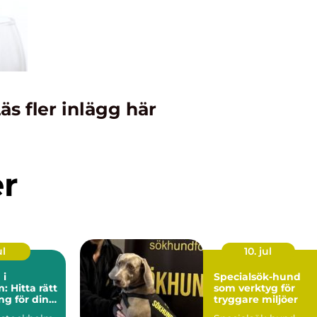
äs fler inlägg här
er
ul
10. jul
 i
Specialsök-hund
: Hitta rätt
som verktyg för
g för din
tryggare miljöer