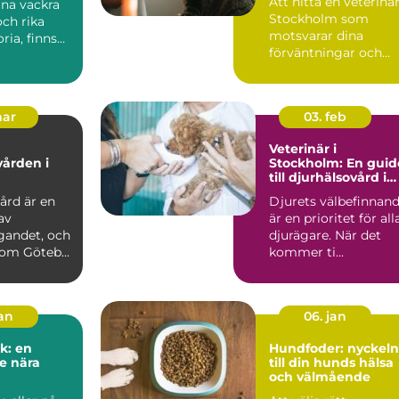
Att hitta en veterinär
ina vackra
Stockholm som
ch rika
motsvarar dina
ria, finns
förväntningar och
passar dina d...
mar
03. feb
Veterinär i
vården i
Stockholm: En guid
till djurhälsovård i
huvudstaden
ård är en
Djurets välbefinnan
av
är en prioritet för all
gandet, och
djurägare. När det
som Göteb...
kommer ti...
jan
06. jan
k: en
Hundfoder: nyckeln
e nära
till din hunds hälsa
och välmående