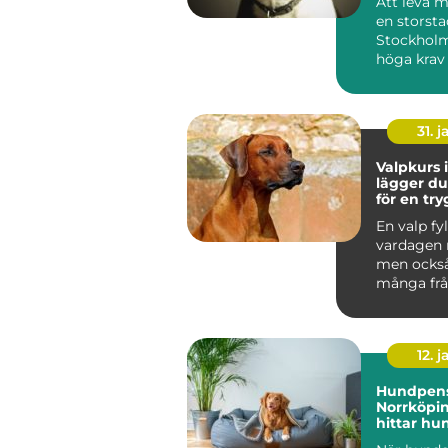
Att leva 
en storst
Stockholm
höga krav
människa 
Tunnelban.
31. j
Valpkurs i
lägger d
för en tr
följsam 
En valp fyl
vardagen 
men ocks
många frå
den i kopp
den bara...
12. j
Hundpens
Norrköpin
hittar hu
trygg pla