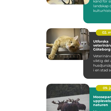
känd för s
landskap o
kulturhisto
det ...
02. 
Utforska
veterinär
Göteborg
Veterinärv
viktig del 
husdjursä
i en stad 
09. 
Moosepar
upplevels
naturen