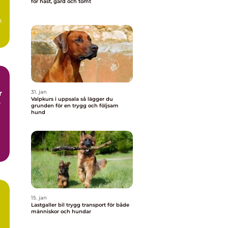
för häst, gård och tomt
h
r
31. jan
Valpkurs i uppsala så lägger du
r
grunden för en trygg och följsam
hund
15. jan
Lastgaller bil trygg transport för både
människor och hundar