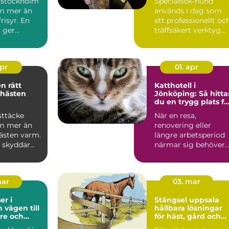
 stockholm
Specialsök-hund
m mer än
används i dag som
risyr. En
ett professionellt oc
g ger
träffsäkert verktyg
gn omvår...
f&o...
apr
01. apr
ätt
Katthotell i
 hästen
Jönköping: Så hitta
du en trygg plats fö
din katt
sttäcke
När en resa,
m mer än
renovering eller
hästen varm.
längre arbetsperiod
e skyddar
närmar sig behöver
regn, sol
många...
mar
03. mar
r i
Stängsel uppsala
ill
hållbara lösningar
re och
för häst, gård och
vardag
tomt