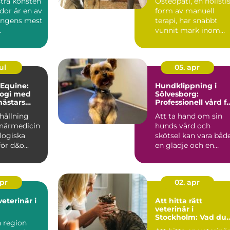
tra konsten
Osteopati, en holisti
idor är en av
form av manuell
ongens mest
terapi, har snabbt
.
vunnit mark inom
djurvården, sä...
ul
05. apr
 Equine:
Hundklippning i
logi med
Sölvesborg:
hästars
Professionell vård f
din fyrbenta vän
hållning
Att ta hand om sin
nande
inärmedicin
hunds vård och
logiska
skötsel kan vara båd
ör d&o...
en glädje och en
utman...
apr
02. apr
veterinär i
Att hitta rätt
veterinär i
Stockholm: Vad du
n region
bör tänka på