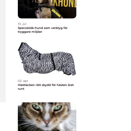
10. jul
Specialsök-hund som verktyg för
tryggare miljöer
02. apr
Hästtäcken rätt skydd för hästen året
runt