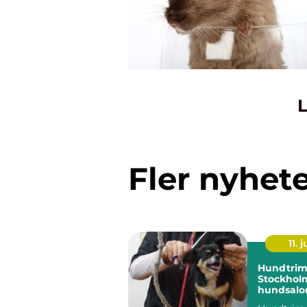
L
Fler nyhet
11. j
Hundtrim
Stockholm
hundsalon
hund