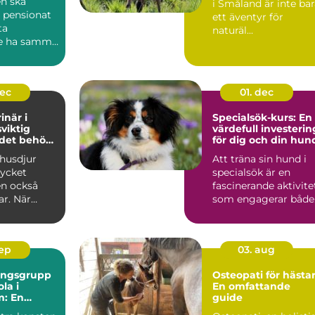
n ska
i Småland är inte ba
 pensionat
ett äventyr för
ta
naturäl...
e ha samma
..
dec
01. dec
inär i
Specialsök-kurs: En
sviktig
värdefull investerin
 det behövs
för dig och din hun
 husdjur
Att träna sin hund i
ycket
specialsök är en
en också
fascinerande aktivite
ar. När
som engagerar både.
.
sep
03. aug
ningsgrupp
Osteopati för hästar
la i
En omfattande
m: En
guide
de guide