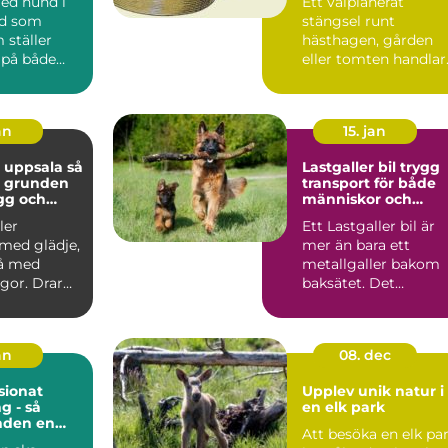
med hund i
Ett välplanerat
ad som
stängsel runt
 ställer
hästhagen, gården
 på både
eller tomten handlar
och djur.
om mer än att bara
..
markera en g...
an
15. jan
 uppsala så
Lastgaller bil trygg
u grunden
transport för både
ygg och
människor och
hund
hundar
ler
Ett Lastgaller bil är
med glädje,
mer än bara ett
å med
metallgaller bakom
gor. Drar
baksätet. Det
let? Lyssnar
fungerar som en akt
säkerhe...
an
08. dec
ionat
Upplev unik natur i
g - så
en elk park
nden en
Att besöka en elk pa
ts när du