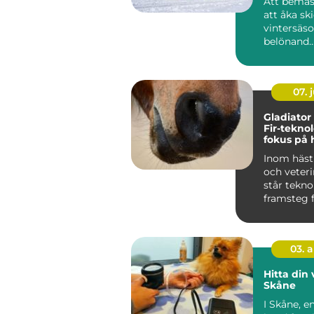
Att bemäs
att åka sk
vintersäs
belönand..
07. j
Gladiator
Fir-tekno
fokus på 
hälsa och
Inom häst
välbefin
och veter
står tekno
framsteg f
03. 
Hitta din 
Skåne
I Skåne, e