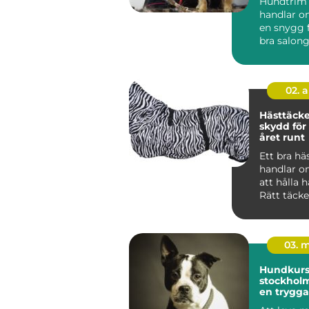
Hundtrim
handlar o
en snygg f
bra salon
hunden lu
02. 
Hästtäcken r
skydd för
året runt
Ett bra hä
handlar o
att hålla 
Rätt täck
mot kyla, 
oc...
03. 
Hundkurse
stockholm vägen t
en trygga
gladare 