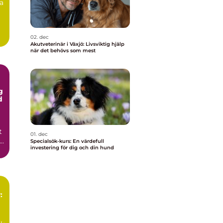
ra
02. dec
Akutveterinär i Växjö: Livsviktig hjälp
när det behövs som mest
g
d
t
01. dec
..
Specialsök-kurs: En värdefull
investering för dig och din hund
: