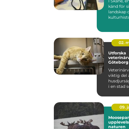
I Skåne, e
känd för s
landskap o
kulturhisto
det ...
02. 
Utforska
veterinär
Göteborg
Veterinärv
viktig del 
husdjursä
i en stad 
09. 
Moosepar
upplevels
naturen