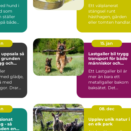
vardag
tomt
med hund i
Ett välplanerat
ad som
stängsel runt
 ställer
hästhagen, gården
 på både
eller tomten handlar
och djur.
om mer än att bara
..
markera en g...
an
15. jan
 uppsala så
Lastgaller bil trygg
u grunden
transport för både
ygg och
människor och
hund
hundar
ler
Ett Lastgaller bil är
med glädje,
mer än bara ett
å med
metallgaller bakom
gor. Drar
baksätet. Det
let? Lyssnar
fungerar som en akt
säkerhe...
an
08. dec
ionat
Upplev unik natur i
g - så
en elk park
nden en