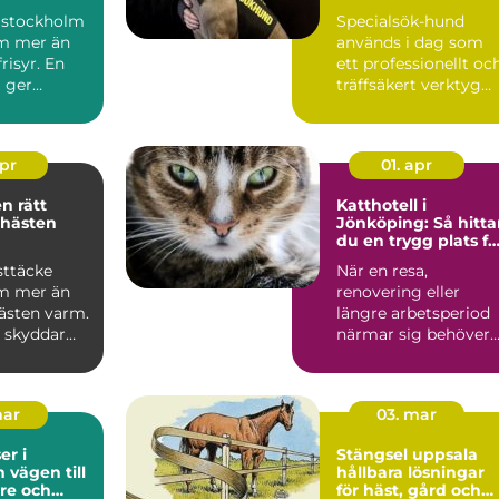
 stockholm
Specialsök-hund
m mer än
används i dag som
risyr. En
ett professionellt oc
g ger
träffsäkert verktyg
gn omvår...
f&o...
apr
01. apr
ätt
Katthotell i
 hästen
Jönköping: Så hitta
du en trygg plats fö
din katt
sttäcke
När en resa,
m mer än
renovering eller
hästen varm.
längre arbetsperiod
e skyddar
närmar sig behöver
regn, sol
många...
mar
03. mar
r i
Stängsel uppsala
ill
hållbara lösningar
re och
för häst, gård och