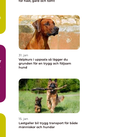
för häst, gård och tomt
h
31. jan
Valpkurs i uppsala så lägger du
r
grunden för en trygg och följsam
r
hund
15. jan
Lastgaller bil trygg transport för både
människor och hundar