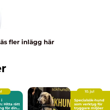
äs fler inlägg här
er
ul
10. jul
 i
Specialsök-hund
: Hitta rätt
som verktyg för
g för din
tryggare miljöer