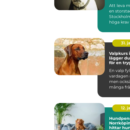
gladare 
Att leva 
en storst
Stockholm
höga krav
människa 
Tunnelban.
31. j
Valpkurs i
lägger d
för en tr
följsam 
En valp fyl
vardagen 
men ocks
många frå
den i kopp
den bara...
12. j
Hundpens
Norrköpin
hittar hu