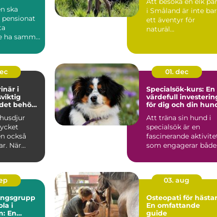
Att besöka en elk pa
ts när du
n ska
i Småland är inte ba
 pensionat
ett äventyr för
ta
naturäl...
e ha samma
..
dec
01. dec
inär i
Specialsök-kurs: En
sviktig
värdefull investerin
 det behövs
för dig och din hun
 husdjur
Att träna sin hund i
ycket
specialsök är en
en också
fascinerande aktivite
ar. När
som engagerar både.
.
sep
03. aug
ningsgrupp
Osteopati för hästar
la i
En omfattande
m: En
guide