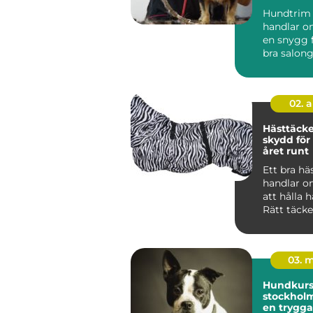
hund
Hundtrim
handlar o
en snygg f
bra salon
hunden lu
02. 
Hästtäcken r
skydd för
året runt
Ett bra hä
handlar o
att hålla 
Rätt täck
mot kyla, 
oc...
03. 
Hundkurse
stockholm vägen t
en trygga