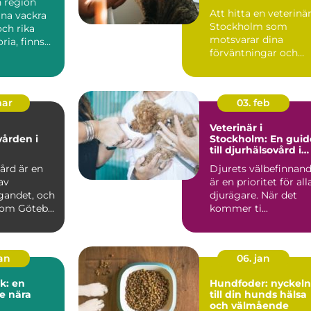
n region
bör tänka på
Att hitta en veterinär
ina vackra
Stockholm som
ch rika
motsvarar dina
ria, finns
förväntningar och
passar dina d...
mar
03. feb
Veterinär i
vården i
Stockholm: En guid
till djurhälsovård i
huvudstaden
ård är en
Djurets välbefinnan
av
är en prioritet för all
gandet, och
djurägare. När det
som Göteb...
kommer ti...
jan
06. jan
k: en
Hundfoder: nyckeln
e nära
till din hunds hälsa
och välmående