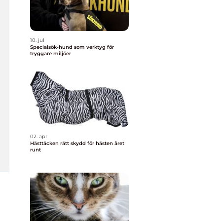
10. jul
Specialsök-hund som verktyg för
tryggare miljöer
02. apr
Hästtäcken rätt skydd för hästen året
runt