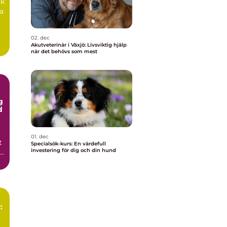
rk
ra
02. dec
Akutveterinär i Växjö: Livsviktig hjälp
när det behövs som mest
g
d
01. dec
t
Specialsök-kurs: En värdefull
investering för dig och din hund
..
: