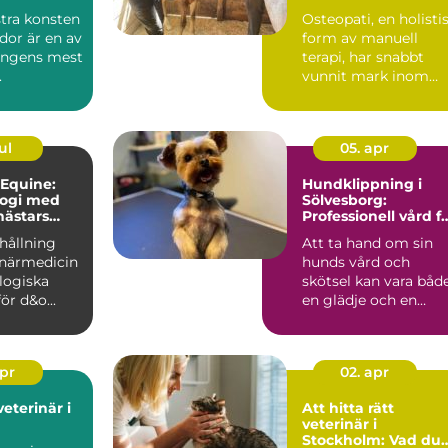
de guide
tra konsten
Osteopati, en holisti
idor är en av
form av manuell
ongens mest
terapi, har snabbt
.
vunnit mark inom
djurvården, sä...
ul
05. apr
 Equine:
Hundklippning i
logi med
Sölvesborg:
hästars
Professionell vård f
din fyrbenta vän
hållning
Att ta hand om sin
nande
inärmedicin
hunds vård och
logiska
skötsel kan vara båd
ör d&o...
en glädje och en
utman...
apr
02. apr
veterinär i
Att hitta rätt
veterinär i
Stockholm: Vad du