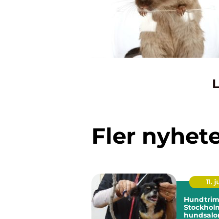
L
Fler nyhet
11. j
Hundtrim
Stockholm
hundsalon