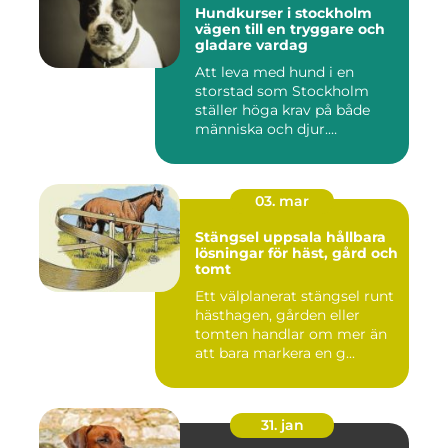
Hundkurser i stockholm
vägen till en tryggare och
gladare vardag
Att leva med hund i en
storstad som Stockholm
ställer höga krav på både
människa och djur.
Tunnelban...
03. mar
Stängsel uppsala hållbara
lösningar för häst, gård och
tomt
Ett välplanerat stängsel runt
hästhagen, gården eller
tomten handlar om mer än
att bara markera en g...
31. jan