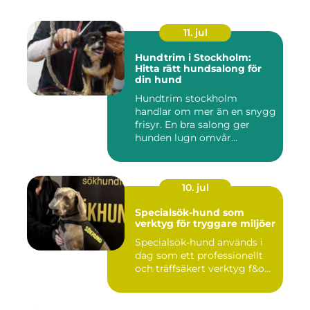
11. jul
Hundtrim i Stockholm:
Hitta rätt hundsalong för
din hund
Hundtrim stockholm
handlar om mer än en snygg
frisyr. En bra salong ger
hunden lugn omvår...
10. jul
Specialsök-hund som
verktyg för tryggare miljöer
Specialsök-hund används i
dag som ett professionellt
och träffsäkert verktyg f&o...