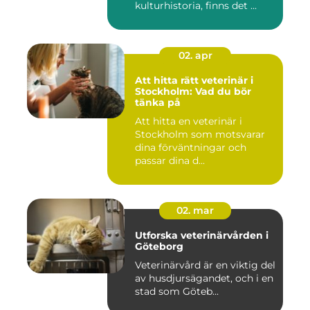
kulturhistoria, finns det ...
02. apr
Att hitta rätt veterinär i
Stockholm: Vad du bör
tänka på
Att hitta en veterinär i
Stockholm som motsvarar
dina förväntningar och
passar dina d...
02. mar
Utforska veterinärvården i
Göteborg
Veterinärvård är en viktig del
av husdjursägandet, och i en
stad som Göteb...