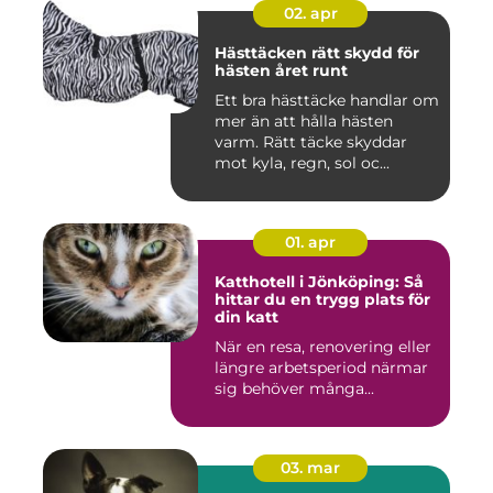
02. apr
Hästtäcken rätt skydd för
hästen året runt
Ett bra hästtäcke handlar om
mer än att hålla hästen
varm. Rätt täcke skyddar
mot kyla, regn, sol oc...
01. apr
Katthotell i Jönköping: Så
hittar du en trygg plats för
din katt
När en resa, renovering eller
längre arbetsperiod närmar
sig behöver många...
03. mar