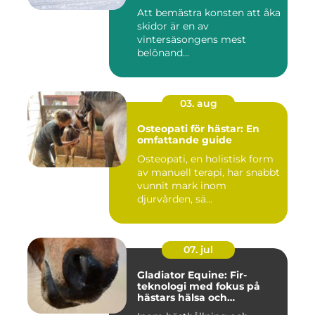
Att bemästra konsten att åka
skidor är en av
vintersäsongens mest
belönand...
03. aug
Osteopati för hästar: En
omfattande guide
Osteopati, en holistisk form
av manuell terapi, har snabbt
vunnit mark inom
djurvården, sä...
07. jul
Gladiator Equine: Fir-
teknologi med fokus på
hästars hälsa och
välbefinnande