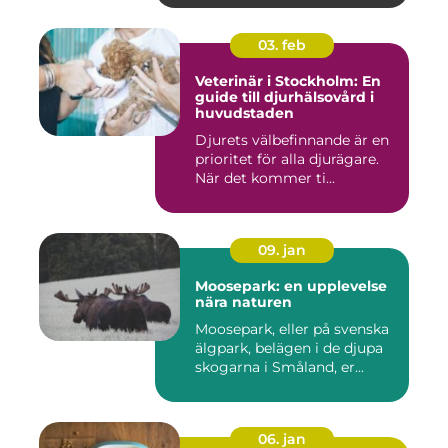
03. feb
Veterinär i Stockholm: En
guide till djurhälsovård i
huvudstaden
Djurets välbefinnande är en
prioritet för alla djurägare.
När det kommer ti...
09. jan
Moosepark: en upplevelse
nära naturen
Moosepark, eller på svenska
älgpark, belägen i de djupa
skogarna i Småland, er...
06. jan