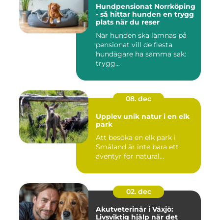
Hundpensionat Norrköping
- så hittar hunden en trygg
plats när du reser
När hunden ska lämnas på
pensionat vill de flesta
hundägare ha samma sak:
trygg...
08. dec
Upplev unik natur i en elk
park
Att besöka en elk park i
Småland är inte bara ett
äventyr för naturäl...
02. dec
Akutveterinär i Växjö:
Livsviktig hjälp när det