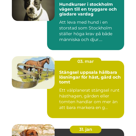
Hundkurser i stockholm
vägen till en tryggare och
gladare vardag
Att leva med hund i en
storstad som Stockholm
ställer höga krav på både
människa och djur.
Tunnelban...
03. mar
Stängsel uppsala hållbara
lösningar för häst, gård och
tomt
Ett välplanerat stängsel runt
hästhagen, gården eller
tomten handlar om mer än
att bara markera en g...
31. jan