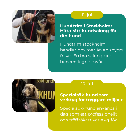
11. jul
Hundtrim i Stockholm:
Hitta rätt hundsalong för
din hund
Hundtrim stockholm
handlar om mer än en snygg
frisyr. En bra salong ger
hunden lugn omvår...
10. jul
Specialsök-hund som
verktyg för tryggare miljöer
Specialsök-hund används i
dag som ett professionellt
och träffsäkert verktyg f&o...