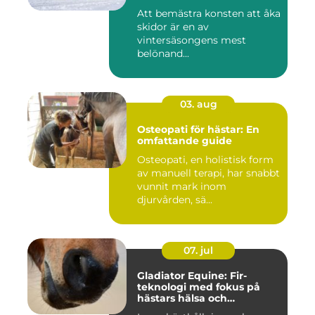
Att bemästra konsten att åka
skidor är en av
vintersäsongens mest
belönand...
03. aug
Osteopati för hästar: En
omfattande guide
Osteopati, en holistisk form
av manuell terapi, har snabbt
vunnit mark inom
djurvården, sä...
07. jul
Gladiator Equine: Fir-
teknologi med fokus på
hästars hälsa och
välbefinnande