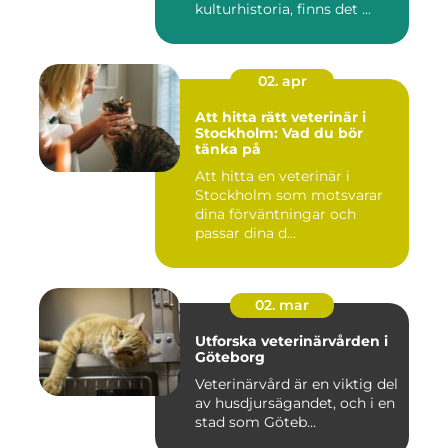
kulturhistoria, finns det ...
02. apr
Att hitta rätt veterinär i
Stockholm: Vad du bör
tänka på
Att hitta en veterinär i
Stockholm som motsvarar
dina förväntningar och
passar dina d...
02. mar
Utforska veterinärvården i
Göteborg
Veterinärvård är en viktig del
av husdjursägandet, och i en
stad som Göteb...