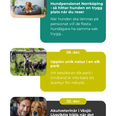
Hundpensionat Norrköping
- så hittar hunden en trygg
plats när du reser
När hunden ska lämnas på
pensionat vill de flesta
hundägare ha samma sak:
trygg...
08. dec
Upplev unik natur i en elk
park
Att besöka en elk park i
Småland är inte bara ett
äventyr för naturäl...
02. dec
Akutveterinär i Växjö:
Livsviktig hjälp när det