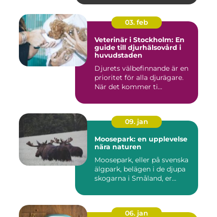
03. feb
Veterinär i Stockholm: En
guide till djurhälsovård i
huvudstaden
Djurets välbefinnande är en
prioritet för alla djurägare.
När det kommer ti...
09. jan
Moosepark: en upplevelse
nära naturen
Moosepark, eller på svenska
älgpark, belägen i de djupa
skogarna i Småland, er...
06. jan