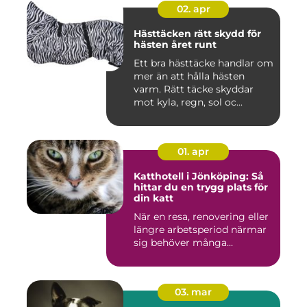
02. apr
Hästtäcken rätt skydd för
hästen året runt
Ett bra hästtäcke handlar om
mer än att hålla hästen
varm. Rätt täcke skyddar
mot kyla, regn, sol oc...
01. apr
Katthotell i Jönköping: Så
hittar du en trygg plats för
din katt
När en resa, renovering eller
längre arbetsperiod närmar
sig behöver många...
03. mar