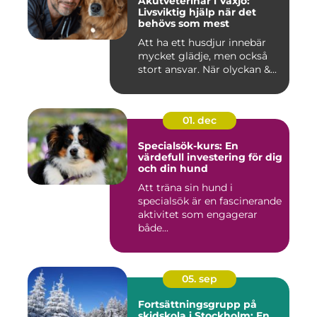
Akutveterinär i Växjö:
Livsviktig hjälp när det
behövs som mest
Att ha ett husdjur innebär
mycket glädje, men också
stort ansvar. När olyckan &...
01. dec
Specialsök-kurs: En
värdefull investering för dig
och din hund
Att träna sin hund i
specialsök är en fascinerande
aktivitet som engagerar
både...
05. sep
Fortsättningsgrupp på
skidskola i Stockholm: En