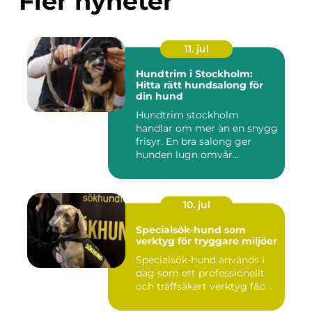
Fler nyheter
11. jul
Hundtrim i Stockholm:
Hitta rätt hundsalong för
din hund
Hundtrim stockholm
handlar om mer än en snygg
frisyr. En bra salong ger
hunden lugn omvår...
10. jul
Specialsök-hund som
verktyg för tryggare miljöer
Specialsök-hund används i
dag som ett professionellt
och träffsäkert verktyg f&o...