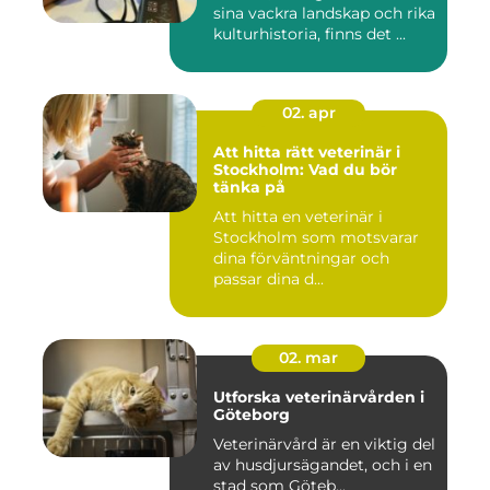
sina vackra landskap och rika
kulturhistoria, finns det ...
02. apr
Att hitta rätt veterinär i
Stockholm: Vad du bör
tänka på
Att hitta en veterinär i
Stockholm som motsvarar
dina förväntningar och
passar dina d...
02. mar
Utforska veterinärvården i
Göteborg
Veterinärvård är en viktig del
av husdjursägandet, och i en
stad som Göteb...