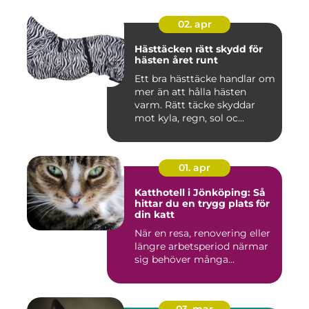
02. apr
Hästtäcken rätt skydd för
hästen året runt
Ett bra hästtäcke handlar om
mer än att hålla hästen
varm. Rätt täcke skyddar
mot kyla, regn, sol oc...
01. apr
Katthotell i Jönköping: Så
hittar du en trygg plats för
din katt
När en resa, renovering eller
längre arbetsperiod närmar
sig behöver många...