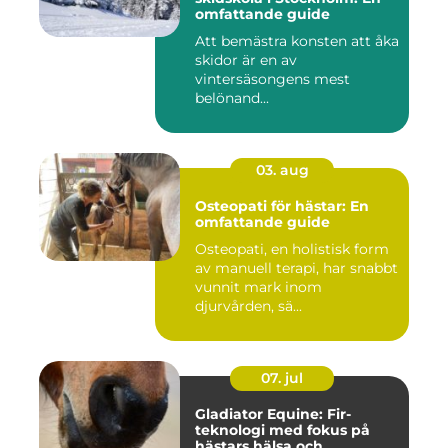
omfattande guide
Att bemästra konsten att åka
skidor är en av
vintersäsongens mest
belönand...
03. aug
Osteopati för hästar: En
omfattande guide
Osteopati, en holistisk form
av manuell terapi, har snabbt
vunnit mark inom
djurvården, sä...
07. jul
Gladiator Equine: Fir-
teknologi med fokus på
hästars hälsa och