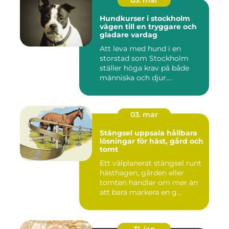
03. mar
Hundkurser i stockholm
vägen till en tryggare och
gladare vardag
Att leva med hund i en
storstad som Stockholm
ställer höga krav på både
människa och djur.
Tunnelban...
03. mar
Stängsel uppsala hållbara
lösningar för häst, gård och
tomt
Ett välplanerat stängsel runt
hästhagen, gården eller
tomten handlar om mer än
att bara markera en g...