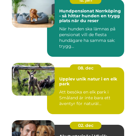
12. jan
Hundpensionat Norrköping
- så hittar hunden en trygg
plats när du reser
När hunden ska lämnas på
pensionat vill de flesta
hundägare ha samma sak:
trygg...
08. dec
Upplev unik natur i en elk
park
Att besöka en elk park i
Småland är inte bara ett
äventyr för naturäl...
02. dec