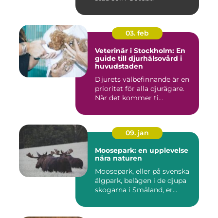
03. feb
Veterinär i Stockholm: En
guide till djurhälsovård i
huvudstaden
Djurets välbefinnande är en
prioritet för alla djurägare.
När det kommer ti...
09. jan
Moosepark: en upplevelse
nära naturen
Moosepark, eller på svenska
älgpark, belägen i de djupa
skogarna i Småland, er...