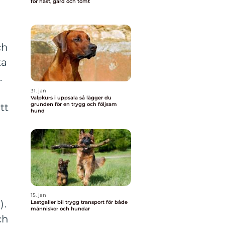
för häst, gård och tomt
ch
ta
.
31. jan
Valpkurs i uppsala så lägger du
grunden för en trygg och följsam
tt
hund
15. jan
).
Lastgaller bil trygg transport för både
människor och hundar
ch