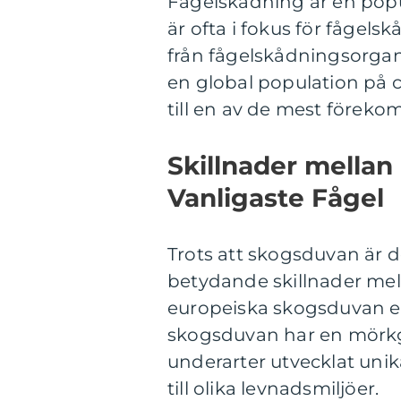
Fågelskådning är en popu
är ofta i fokus för fågel
från fågelskådningsorgan
en global population på ci
till en av de mest förek
Skillnader mellan
Vanligaste Fågel
Trots att skogsduvan är d
betydande skillnader mell
europeiska skogsduvan en
skogsduvan har en mörkgr
underarter utvecklat unik
till olika levnadsmiljöer.