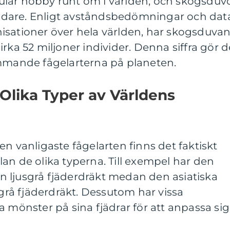
lär hobby runt om i världen, och skogsduv
skådare. Enligt avståndsbedömningar och dat
isationer över hela världen, har skogsduva
rka 52 miljoner individer. Denna siffra gör d
ommande fågelarterna på planeten.
 Olika Typer av Världens
en vanligaste fågelarten finns det faktiskt
an de olika typerna. Till exempel har den
 ljusgrå fjäderdräkt medan den asiatiska
å fjäderdräkt. Dessutom har vissa
a mönster på sina fjädrar för att anpassa sig