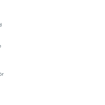
d
e
ör