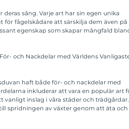
r deras sång. Varje art har sin egen unika
gt för fågelskådare att särskilja dem även på
ressant egenskap som skapar mångfald blan
För- och Nackdelar med Världens Vanligast
sduvan haft både för- och nackdelar med
rdelarna inkluderar att vara en populär art f
 vanligt inslag i våra städer och trädgårdar.
ill spridningen av växter genom att äta och