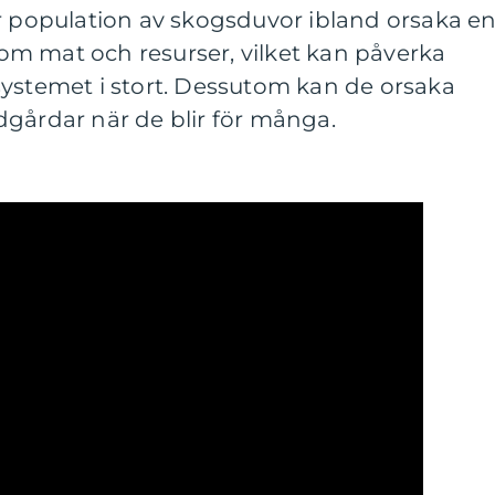
or population av skogsduvor ibland orsaka e
m mat och resurser, vilket kan påverka
systemet i stort. Dessutom kan de orsaka
dgårdar när de blir för många.