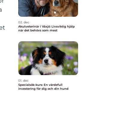
or
a
n
02. dec
et
Akutveterinär i Växjö: Livsviktig hjälp
när det behövs som mest
01. dec
Specialsök-kurs: En värdefull
investering för dig och din hund