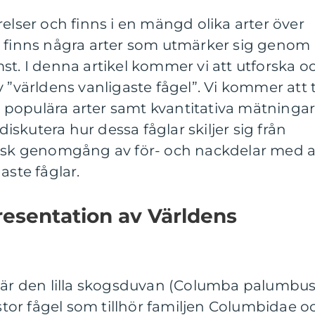
relser och finns i en mängd olika arter över
a finns några arter som utmärker sig genom
st. I denna artikel kommer vi att utforska o
v ”världens vanligaste fågel”. Vi kommer att 
r, populära arter samt kvantitativa mätningar
skutera hur dessa fåglar skiljer sig från
risk genomgång av för- och nackdelar med a
aste fåglar.
esentation av Världens
l är den lilla skogsduvan (Columba palumbus
or fågel som tillhör familjen Columbidae o