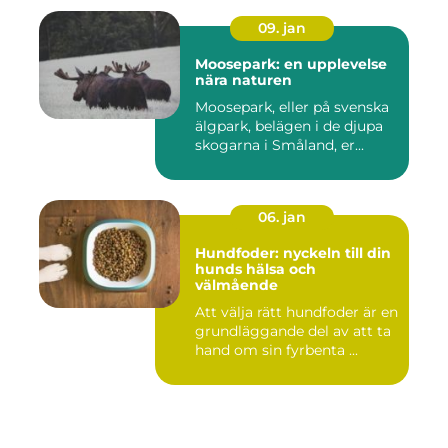
09. jan
Moosepark: en upplevelse
nära naturen
Moosepark, eller på svenska
älgpark, belägen i de djupa
skogarna i Småland, er...
06. jan
Hundfoder: nyckeln till din
hunds hälsa och
välmående
Att välja rätt hundfoder är en
grundläggande del av att ta
hand om sin fyrbenta ...