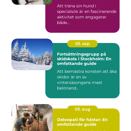
Att träna sin hund i
specialsök är en fascinerande
aktivitet som engagerar
både...
05. sep
Fortsättningsgrupp på
skidskola i Stockholm: En
omfattande guide
Att bemästra konsten att åka
skidor är en av
vintersäsongens mest
belönand...
03. aug
Osteopati för hästar: En
omfattande guide