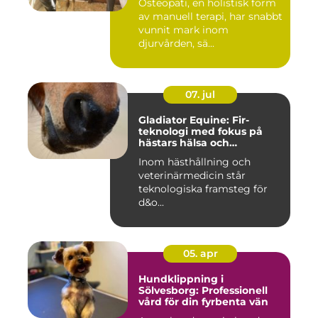
Osteopati, en holistisk form
av manuell terapi, har snabbt
vunnit mark inom
djurvården, sä...
07. jul
Gladiator Equine: Fir-
teknologi med fokus på
hästars hälsa och
välbefinnande
Inom hästhållning och
veterinärmedicin står
teknologiska framsteg för
d&o...
05. apr
Hundklippning i
Sölvesborg: Professionell
vård för din fyrbenta vän