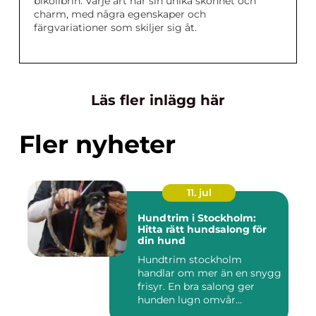
bikolibrin. Varje art har sin unika skönhet och
charm, med några egenskaper och
färgvariationer som skiljer sig åt.
Läs fler inlägg här
Fler nyheter
11. jul
Hundtrim i Stockholm:
Hitta rätt hundsalong för
din hund
Hundtrim stockholm
handlar om mer än en snygg
frisyr. En bra salong ger
hunden lugn omvår...