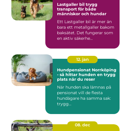
Lastgaller bil trygg
transport för både
människor och hundar
Ett Lastgaller bil är mer än
bara ett metallgaller bakom
baksätet. Det fungerar som
en aktiv säkerhe...
12. jan
Hundpensionat Norrköping
- så hittar hunden en trygg
plats när du reser
När hunden ska lämnas på
pensionat vill de flesta
hundägare ha samma sak:
trygg...
08. dec