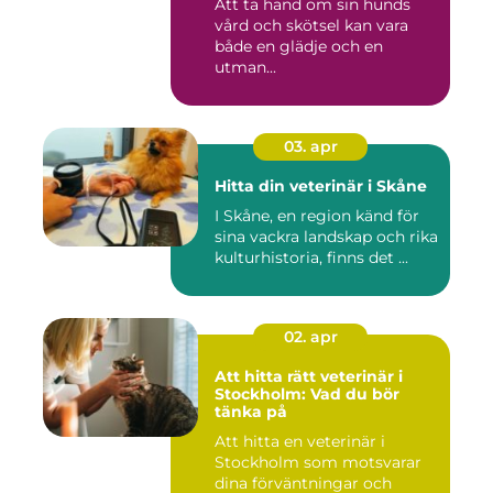
Att ta hand om sin hunds
vård och skötsel kan vara
både en glädje och en
utman...
03. apr
Hitta din veterinär i Skåne
I Skåne, en region känd för
sina vackra landskap och rika
kulturhistoria, finns det ...
02. apr
Att hitta rätt veterinär i
Stockholm: Vad du bör
tänka på
Att hitta en veterinär i
Stockholm som motsvarar
dina förväntningar och