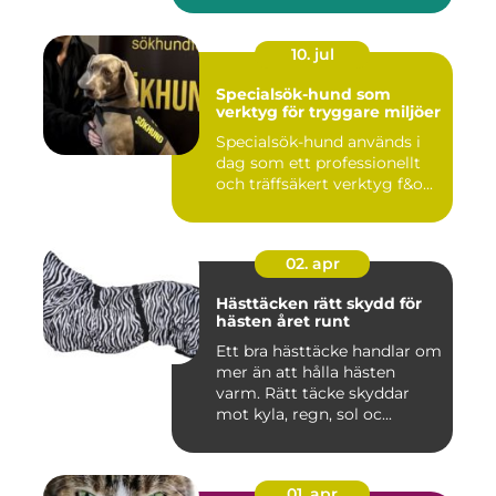
10. jul
Specialsök-hund som
verktyg för tryggare miljöer
Specialsök-hund används i
dag som ett professionellt
och träffsäkert verktyg f&o...
02. apr
Hästtäcken rätt skydd för
hästen året runt
Ett bra hästtäcke handlar om
mer än att hålla hästen
varm. Rätt täcke skyddar
mot kyla, regn, sol oc...
01. apr