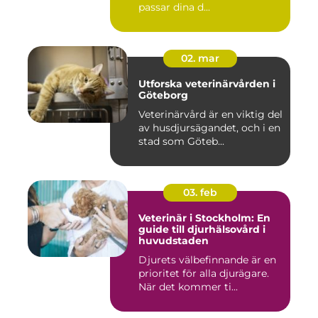
passar dina d...
02. mar
Utforska veterinärvården i
Göteborg
Veterinärvård är en viktig del
av husdjursägandet, och i en
stad som Göteb...
03. feb
Veterinär i Stockholm: En
guide till djurhälsovård i
huvudstaden
Djurets välbefinnande är en
prioritet för alla djurägare.
När det kommer ti...