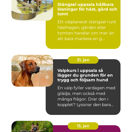
Stängsel uppsala hållbara
lösningar för häst, gård och
tomt
Ett välplanerat stängsel runt
hästhagen, gården eller
tomten handlar om mer än
att bara markera en g...
31. jan
Valpkurs i uppsala så
lägger du grunden för en
trygg och följsam hund
En valp fyller vardagen med
glädje, men också med
många frågor. Drar den i
kopplet? Lyssnar den bara...
15. jan