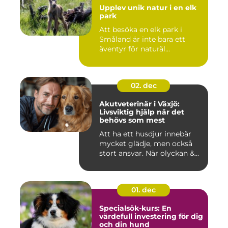
Upplev unik natur i en elk
park
Att besöka en elk park i
Småland är inte bara ett
äventyr för naturäl...
02. dec
Akutveterinär i Växjö:
Livsviktig hjälp när det
behövs som mest
Att ha ett husdjur innebär
mycket glädje, men också
stort ansvar. När olyckan &...
01. dec
Specialsök-kurs: En
värdefull investering för dig
och din hund