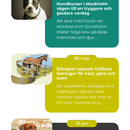
Hundkurser i stockholm
vägen till en tryggare och
gladare vardag
Att leva med hund i en
storstad som Stockholm
ställer höga krav på både
människa och djur.
Tunnelban...
03. mar
Stängsel uppsala hållbara
lösningar för häst, gård och
tomt
Ett välplanerat stängsel runt
hästhagen, gården eller
tomten handlar om mer än
att bara markera en g...
31. jan