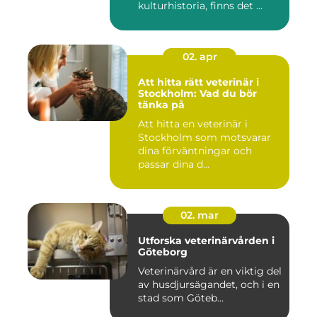
kulturhistoria, finns det ...
02. apr
Att hitta rätt veterinär i
Stockholm: Vad du bör
tänka på
Att hitta en veterinär i
Stockholm som motsvarar
dina förväntningar och
passar dina d...
02. mar
Utforska veterinärvården i
Göteborg
Veterinärvård är en viktig del
av husdjursägandet, och i en
stad som Göteb...