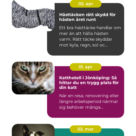
02. apr
Hästtäcken rätt skydd för
hästen året runt
Ett bra hästtäcke handlar om
mer än att hålla hästen
varm. Rätt täcke skyddar
mot kyla, regn, sol oc...
01. apr
Katthotell i Jönköping: Så
hittar du en trygg plats för
din katt
När en resa, renovering eller
längre arbetsperiod närmar
sig behöver många...
03. mar