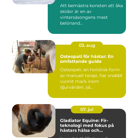
Att bemästra konsten att åka
skidor är en av
vintersäsongens mest
belönand...
03. aug
Osteopati för hästar: En
omfattande guide
Osteopati, en holistisk form
av manuell terapi, har snabbt
vunnit mark inom
djurvården, sä...
07. jul
Gladiator Equine: Fir-
teknologi med fokus på
hästars hälsa och
välbefinnande