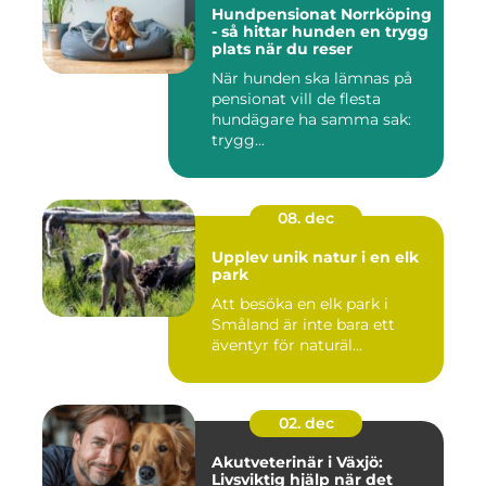
Hundpensionat Norrköping
- så hittar hunden en trygg
plats när du reser
När hunden ska lämnas på
pensionat vill de flesta
hundägare ha samma sak:
trygg...
08. dec
Upplev unik natur i en elk
park
Att besöka en elk park i
Småland är inte bara ett
äventyr för naturäl...
02. dec
Akutveterinär i Växjö:
Livsviktig hjälp när det