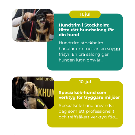
11. jul
Hundtrim i Stockholm:
Hitta rätt hundsalong för
din hund
Hundtrim stockholm
handlar om mer än en snygg
frisyr. En bra salong ger
hunden lugn omvår...
10. jul
Specialsök-hund som
verktyg för tryggare miljöer
Specialsök-hund används i
dag som ett professionellt
och träffsäkert verktyg f&o...