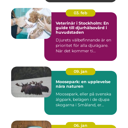
03. feb
Veterinär i Stockholm: En
guide till djurhälsovård i
huvudstaden
Djurets välbefinnande är en
prioritet för alla djurägare.
När det kommer ti...
09. jan
Moosepark: en upplevelse
nära naturen
Moosepark, eller på svenska
älgpark, belägen i de djupa
skogarna i Småland, er...
06. jan