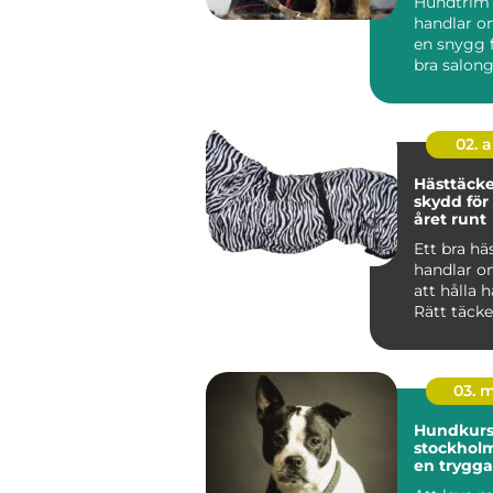
Hundtrim
handlar o
en snygg f
bra salon
hunden lu
02. 
Hästtäcken r
skydd för
året runt
Ett bra hä
handlar o
att hålla 
Rätt täck
mot kyla, 
oc...
03. 
Hundkurse
stockholm vägen t
en trygga
gladare 