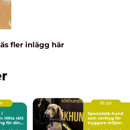
äs fler inlägg här
er
ul
10. jul
 i
Specialsök-hund
: Hitta rätt
som verktyg för
g för din
tryggare miljöer