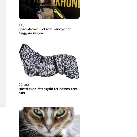
10. jul
Specialsök-hund som verktyg för
tryggare miljöer
02. apr
Hästtäcken rätt skydd för hästen året
runt