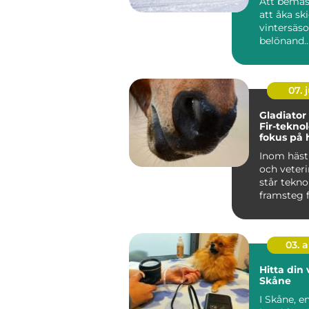
Att bemäs
att åka sk
vintersäs
belönand..
07. j
Gladiator
Fir-tekno
fokus på 
hälsa och
Inom häst
välbefin
och veter
står tekno
framsteg f
03. 
Hitta din 
Skåne
I Skåne, e