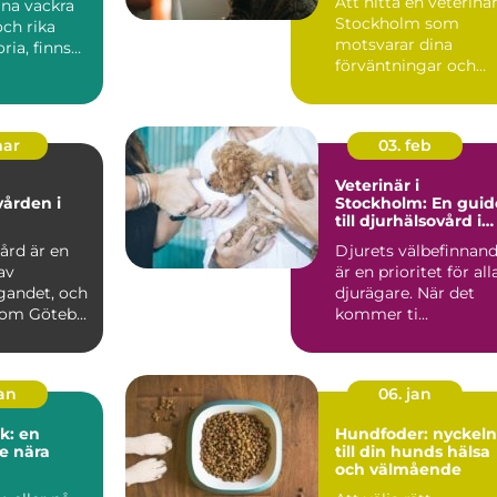
Att hitta en veterinär
ina vackra
Stockholm som
ch rika
motsvarar dina
ria, finns
förväntningar och
passar dina d...
mar
03. feb
Veterinär i
vården i
Stockholm: En guid
till djurhälsovård i
huvudstaden
ård är en
Djurets välbefinnan
av
är en prioritet för all
gandet, och
djurägare. När det
som Göteb...
kommer ti...
jan
06. jan
k: en
Hundfoder: nyckeln
e nära
till din hunds hälsa
och välmående