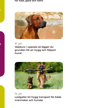
för häst, gård och tomt
h
r
31. jan
Valpkurs i uppsala så lägger du
r
grunden för en trygg och följsam
hund
15. jan
Lastgaller bil trygg transport för både
människor och hundar