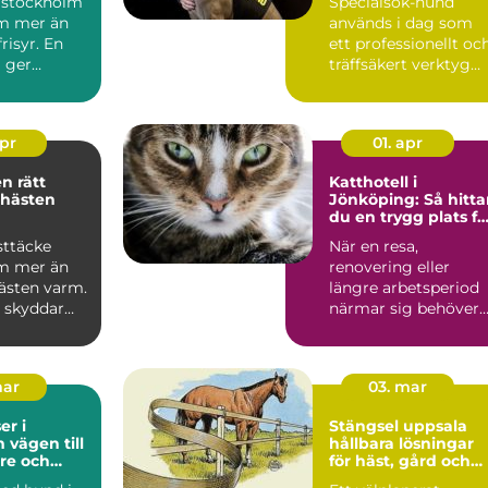
 stockholm
Specialsök-hund
m mer än
används i dag som
risyr. En
ett professionellt oc
g ger
träffsäkert verktyg
gn omvår...
f&o...
apr
01. apr
ätt
Katthotell i
 hästen
Jönköping: Så hitta
du en trygg plats fö
din katt
sttäcke
När en resa,
m mer än
renovering eller
hästen varm.
längre arbetsperiod
e skyddar
närmar sig behöver
regn, sol
många...
mar
03. mar
r i
Stängsel uppsala
ill
hållbara lösningar
re och
för häst, gård och
vardag
tomt