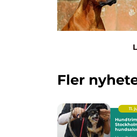
L
Fler nyhet
11. j
Hundtrim
Stockholm
hundsalon
hund