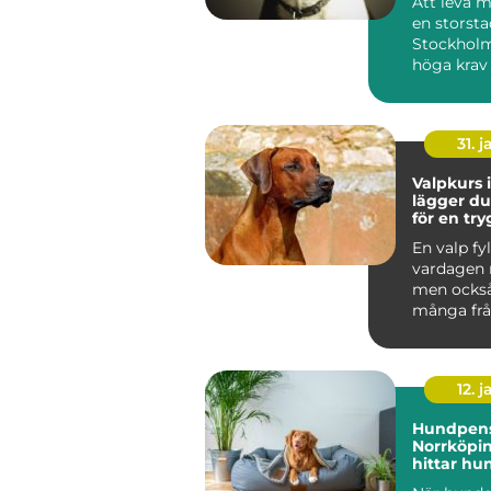
Att leva 
en storst
Stockholm
höga krav
människa 
Tunnelban.
31. j
Valpkurs i
lägger d
för en tr
följsam 
En valp fyl
vardagen 
men ocks
många frå
den i kopp
den bara...
12. j
Hundpens
Norrköpin
hittar hu
trygg pla