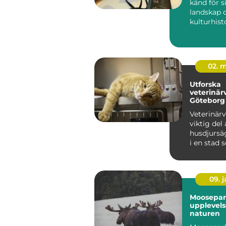
känd för s
landskap o
kulturhisto
det ...
02. 
Utforska
veterinär
Göteborg
Veterinärv
viktig del 
husdjursä
i en stad 
09. 
Moosepar
upplevels
naturen