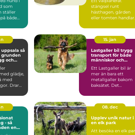
med hund i
Ett välplanerat
ad som
stängsel runt
 ställer
hästhagen, gården
 på både
eller tomten handlar
och djur.
om mer än att bara
..
markera en g...
an
15. jan
 uppsala så
Lastgaller bil trygg
u grunden
transport för både
ygg och
människor och
hund
hundar
ler
Ett Lastgaller bil är
med glädje,
mer än bara ett
å med
metallgaller bakom
gor. Drar
baksätet. Det
let? Lyssnar
fungerar som en akt
säkerhe...
an
08. dec
ionat
Upplev unik natur i
g - så
en elk park
nden en
Att besöka en elk pa
ts när du