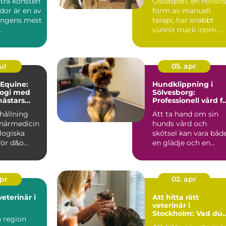
tra konsten
Osteopati, en holisti
idor är en av
form av manuell
ongens mest
terapi, har snabbt
.
vunnit mark inom
djurvården, sä...
ul
05. apr
 Equine:
Hundklippning i
logi med
Sölvesborg:
hästars
Professionell vård f
din fyrbenta vän
hållning
Att ta hand om sin
nande
inärmedicin
hunds vård och
logiska
skötsel kan vara båd
ör d&o...
en glädje och en
utman...
apr
02. apr
veterinär i
Att hitta rätt
veterinär i
Stockholm: Vad du
n region
bör tänka på