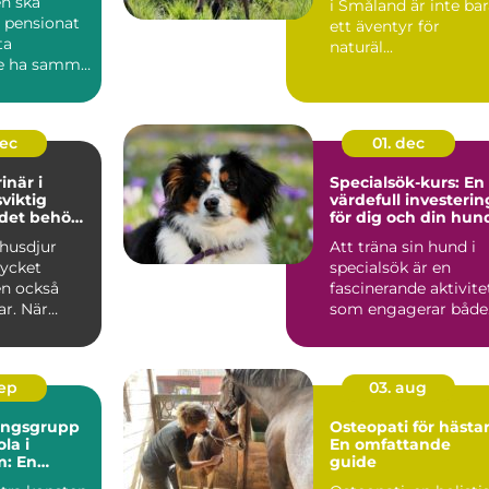
n ska
i Småland är inte ba
 pensionat
ett äventyr för
ta
naturäl...
e ha samma
..
dec
01. dec
inär i
Specialsök-kurs: En
sviktig
värdefull investerin
 det behövs
för dig och din hun
 husdjur
Att träna sin hund i
ycket
specialsök är en
en också
fascinerande aktivite
ar. När
som engagerar både.
.
sep
03. aug
ningsgrupp
Osteopati för hästar
la i
En omfattande
m: En
guide
de guide