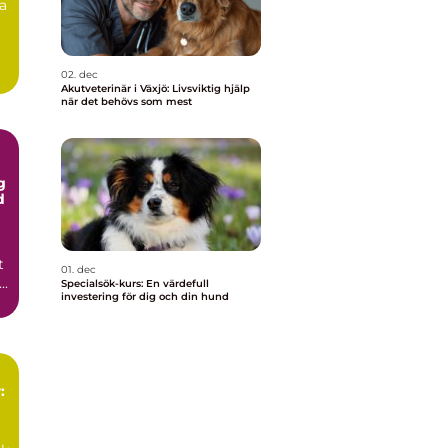
ra
02. dec
Akutveterinär i Växjö: Livsviktig hjälp
när det behövs som mest
g
d
t
01. dec
..
Specialsök-kurs: En värdefull
investering för dig och din hund
: