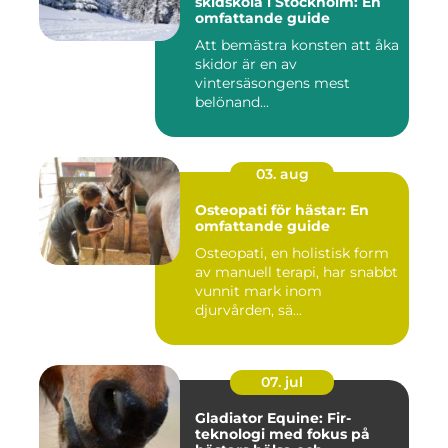
skidskola i Stockholm: En
omfattande guide
Att bemästra konsten att åka
skidor är en av
vintersäsongens mest
belönand...
03. aug
Osteopati för hästar: En
omfattande guide
Osteopati, en holistisk form
av manuell terapi, har snabbt
vunnit mark inom
djurvården, sä...
07. jul
Gladiator Equine: Fir-
teknologi med fokus på