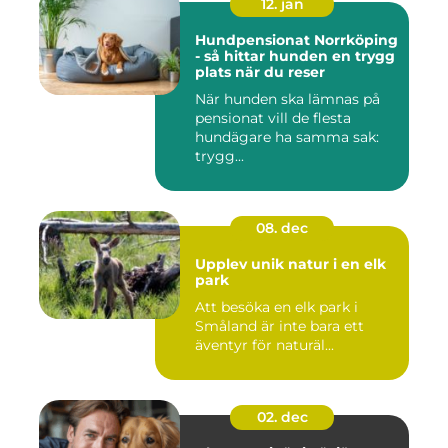
12. jan
Hundpensionat Norrköping
- så hittar hunden en trygg
plats när du reser
När hunden ska lämnas på
pensionat vill de flesta
hundägare ha samma sak:
trygg...
08. dec
Upplev unik natur i en elk
park
Att besöka en elk park i
Småland är inte bara ett
äventyr för naturäl...
02. dec