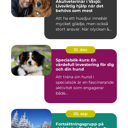
Akutveterinär i Växjö:
Livsviktig hjälp när det
behövs som mest
Att ha ett husdjur innebär
mycket glädje, men också
stort ansvar. När olyckan &...
01. dec
Specialsök-kurs: En
värdefull investering för dig
och din hund
Att träna sin hund i
specialsök är en fascinerande
aktivitet som engagerar
både...
05. sep
Fortsättningsgrupp på