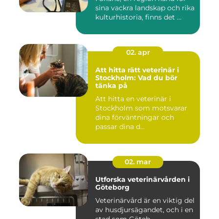
sina vackra landskap och rika
kulturhistoria, finns det ...
02. apr
Att hitta rätt veterinär i
Stockholm: Vad du bör
tänka på
Att hitta en veterinär i
Stockholm som motsvarar
dina förväntningar och
passar dina d...
02. mar
Utforska veterinärvården i
Göteborg
Veterinärvård är en viktig del
av husdjursägandet, och i en