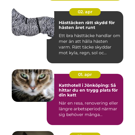
02. apr
Hästtäcken rätt skydd för
hästen året runt
Ett bra hästtäcke handlar om
mer än att hålla hästen
varm. Rätt täcke skyddar
mot kyla, regn, sol oc...
01. apr
Katthotell i Jönköping: Så
hittar du en trygg plats för
din katt
När en resa, renovering eller
längre arbetsperiod närmar
sig behöver många...