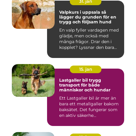
31. jan
Valpkurs i uppsala så
lägger du grunden för en
trygg och följsam hund
En valp fyller vardagen med
glädje, men också med
många frågor. Drar den i
kopplet? Lyssnar den bara...
15. jan
Lastgaller bil trygg
transport för både
människor och hundar
Ett Lastgaller bil är mer än
bara ett metallgaller bakom
baksätet. Det fungerar som
en aktiv säkerhe...