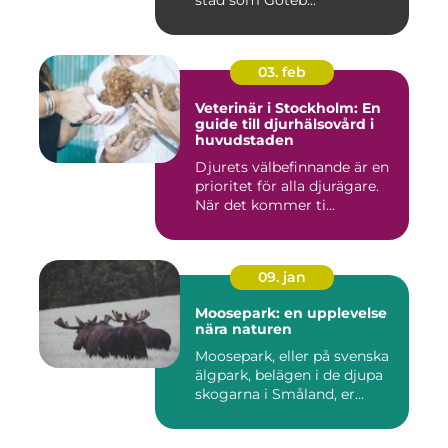
stad som Göteb...
03. feb
Veterinär i Stockholm: En
guide till djurhälsovård i
huvudstaden
Djurets välbefinnande är en
prioritet för alla djurägare.
När det kommer ti...
09. jan
Moosepark: en upplevelse
nära naturen
Moosepark, eller på svenska
älgpark, belägen i de djupa
skogarna i Småland, er...