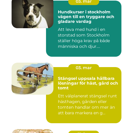
03. mar
Hundkurser i stockholm
vägen till en tryggare och
gladare vardag
Att leva med hund i en
storstad som Stockholm
ställer höga krav på både
människa och djur.
Tunnelban...
03. mar
Stängsel uppsala hållbara
lösningar för häst, gård och
tomt
Ett välplanerat stängsel runt
hästhagen, gården eller
tomten handlar om mer än
att bara markera en g...