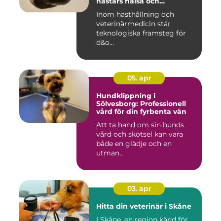
hästars hälsa och
välbefinnande
Inom hästhållning och
veterinärmedicin står
teknologiska framsteg för
d&o...
05. apr
Hundklippning i
Sölvesborg: Professionell
vård för din fyrbenta vän
Att ta hand om sin hunds
vård och skötsel kan vara
både en glädje och en
utman...
03. apr
Hitta din veterinär i Skåne
I Skåne, en region känd för