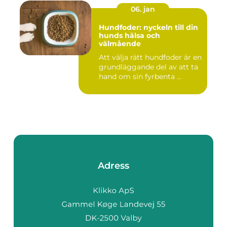
06. jan
Hundfoder: nyckeln till din
hunds hälsa och
välmående
Att välja rätt hundfoder är en
grundläggande del av att ta
hand om sin fyrbenta ...
Adress