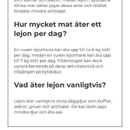
som bufflar och zebror, medan lejon i sydvästra
Afrika mer sällan jagar dessa arter och istället
föredrar mindre antiloper.
Hur mycket mat äter ett
lejon per dag?
En vuxen lejonhona kan äta upp till ca 6 kg kött
per dag, medan en vuxen lejonhane kan äta upp
till 7 kg kött per dag. Födointaget kan dock
variera beroende på deras aktivitetsnivå och
tillgången på bytesdjur.
Vad äter lejon vanligtvis?
Lejon äter vanligtvis stora däggdjur som bufflar,
zebror, gnuer och antiloper. De kan även jaga
mindre djur och äta aas.