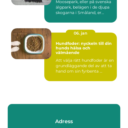
Moosepark, eller på svenska
älgpark, belägen i de djupa
skogarna i Småland, er...
06. jan
Hundfoder: nyckeln till din
hunds hälsa och
välmående
Att välja rätt hundfoder är en
grundläggande del av att ta
hand om sin fyrbenta ...
Adress