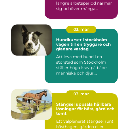
längre arbetsperiod närmar
sig behöver många...
03. mar
Hundkurser i stockholm
vägen till en tryggare och
gladare vardag
Att leva med hund i en
storstad som Stockholm
ställer höga krav på både
människa och djur.
Tunnelban...
03. mar
Stängsel uppsala hållbara
lösningar för häst, gård och
tomt
Ett välplanerat stängsel runt
hästhagen, gården eller