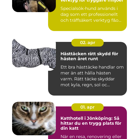
verktyg för tryggare miljöer
Specialsök-hund används i
dag som ett professionellt
och träffsäkert verktyg f&o...
02. apr
Hästtäcken rätt skydd för
hästen året runt
Ett bra hästtäcke handlar om
mer än att hålla hästen
varm. Rätt täcke skyddar
mot kyla, regn, sol oc...
01. apr
Katthotell i Jönköping: Så
hittar du en trygg plats för
din katt
När en resa, renovering eller