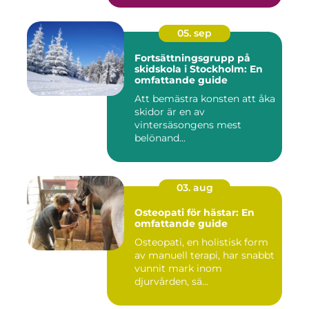
05. sep
Fortsättningsgrupp på
skidskola i Stockholm: En
omfattande guide
Att bemästra konsten att åka
skidor är en av
vintersäsongens mest
belönand...
03. aug
Osteopati för hästar: En
omfattande guide
Osteopati, en holistisk form
av manuell terapi, har snabbt
vunnit mark inom
djurvården, sä...