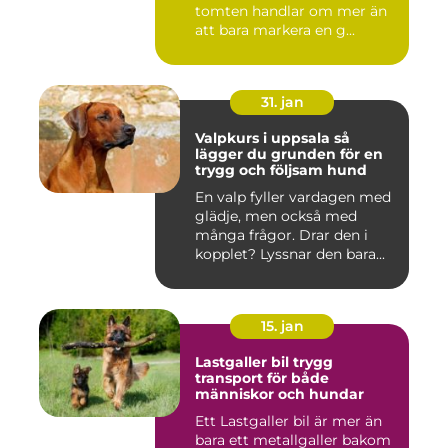
tomten handlar om mer än
att bara markera en g...
31. jan
Valpkurs i uppsala så
lägger du grunden för en
trygg och följsam hund
En valp fyller vardagen med
glädje, men också med
många frågor. Drar den i
kopplet? Lyssnar den bara...
15. jan
Lastgaller bil trygg
transport för både
människor och hundar
Ett Lastgaller bil är mer än
bara ett metallgaller bakom