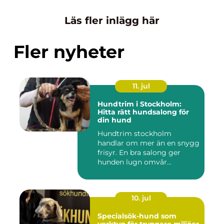
Läs fler inlägg här
Fler nyheter
11. jul
Hundtrim i Stockholm:
Hitta rätt hundsalong för
din hund
Hundtrim stockholm
handlar om mer än en snygg
frisyr. En bra salong ger
hunden lugn omvår...
10. jul
Specialsök-hund som