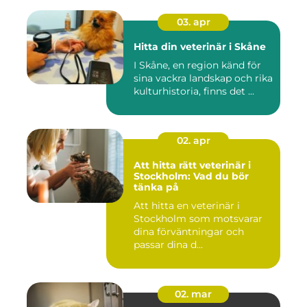
03. apr
Hitta din veterinär i Skåne
I Skåne, en region känd för
sina vackra landskap och rika
kulturhistoria, finns det ...
02. apr
Att hitta rätt veterinär i
Stockholm: Vad du bör
tänka på
Att hitta en veterinär i
Stockholm som motsvarar
dina förväntningar och
passar dina d...
02. mar