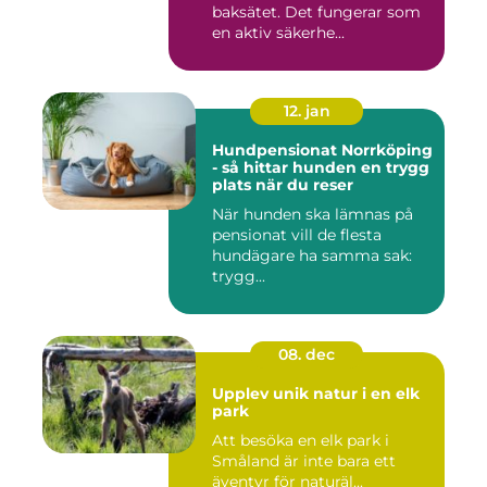
baksätet. Det fungerar som
en aktiv säkerhe...
12. jan
Hundpensionat Norrköping
- så hittar hunden en trygg
plats när du reser
När hunden ska lämnas på
pensionat vill de flesta
hundägare ha samma sak:
trygg...
08. dec
Upplev unik natur i en elk
park
Att besöka en elk park i
Småland är inte bara ett
äventyr för naturäl...