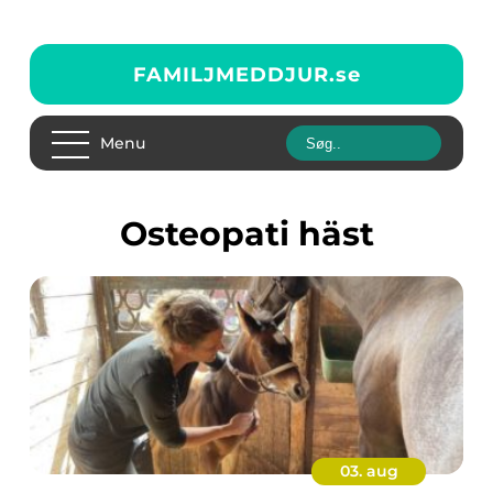
FAMILJMEDDJUR.
se
Menu
osteopati häst
03. aug