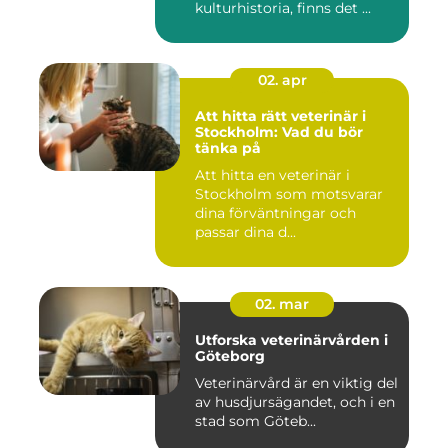
kulturhistoria, finns det ...
02. apr
Att hitta rätt veterinär i
Stockholm: Vad du bör
tänka på
Att hitta en veterinär i
Stockholm som motsvarar
dina förväntningar och
passar dina d...
02. mar
Utforska veterinärvården i
Göteborg
Veterinärvård är en viktig del
av husdjursägandet, och i en
stad som Göteb...