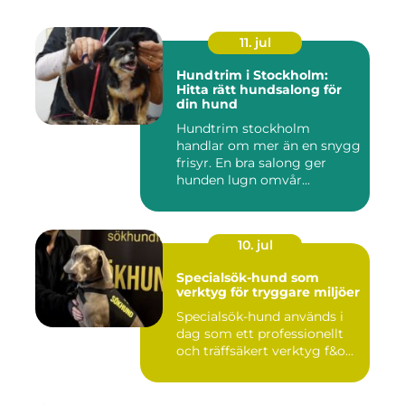
11. jul
Hundtrim i Stockholm:
Hitta rätt hundsalong för
din hund
Hundtrim stockholm
handlar om mer än en snygg
frisyr. En bra salong ger
hunden lugn omvår...
10. jul
Specialsök-hund som
verktyg för tryggare miljöer
Specialsök-hund används i
dag som ett professionellt
och träffsäkert verktyg f&o...