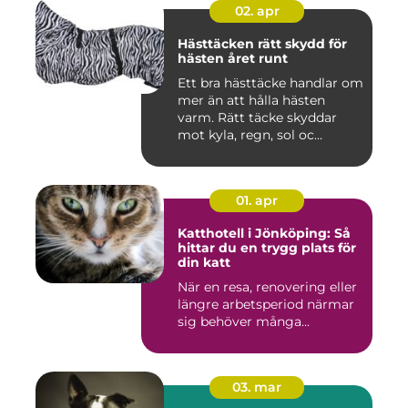
02. apr
Hästtäcken rätt skydd för
hästen året runt
Ett bra hästtäcke handlar om
mer än att hålla hästen
varm. Rätt täcke skyddar
mot kyla, regn, sol oc...
01. apr
Katthotell i Jönköping: Så
hittar du en trygg plats för
din katt
När en resa, renovering eller
längre arbetsperiod närmar
sig behöver många...
03. mar