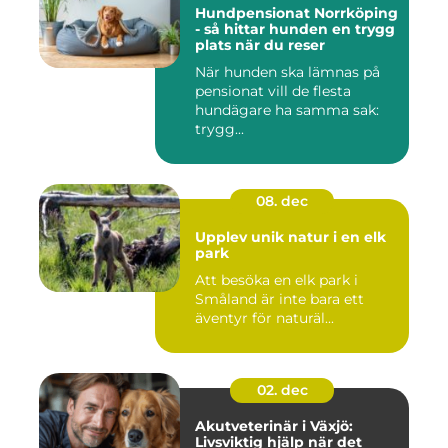
Hundpensionat Norrköping
- så hittar hunden en trygg
plats när du reser
När hunden ska lämnas på
pensionat vill de flesta
hundägare ha samma sak:
trygg...
08. dec
Upplev unik natur i en elk
park
Att besöka en elk park i
Småland är inte bara ett
äventyr för naturäl...
02. dec
Akutveterinär i Växjö:
Livsviktig hjälp när det