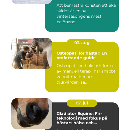
Att bemästra konsten att åka
skidor är en av
vintersäsongens mest
belönand...
03. aug
Osteopati för hästar: En
omfattande guide
Osteopati, en holistisk form
av manuell terapi, har snabbt
vunnit mark inom
djurvården, sä...
07. jul
Gladiator Equine: Fir-
teknologi med fokus på
hästars hälsa och
välbefinnande