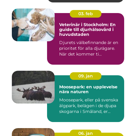
03. feb
Veterinär i Stockholm: En
guide till djurhälsovård i
huvudstaden
Djurets välbefinnande är en
prioritet för alla djurägare.
När det kommer ti...
09. jan
Moosepark: en upplevelse
nära naturen
Moosepark, eller på svenska
älgpark, belägen i de djupa
skogarna i Småland, er...
06. jan