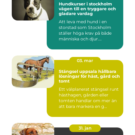
Hundkurser i stockholm
vägen till en tryggare och
gladare vardag
Att leva med hund i en
storstad som Stockholm
ställer höga krav på både
människa och djur.
Tunnelban...
03. mar
Stängsel uppsala hållbara
lösningar för häst, gård och
tomt
Ett välplanerat stängsel runt
hästhagen, gården eller
tomten handlar om mer än
att bara markera en g...
31. jan