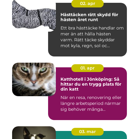
02. apr
Hästtäcken rätt skydd för
hästen året runt
Ett bra hästtäcke handlar om
mer än att hålla hästen
varm. Rätt täcke skyddar
mot kyla, regn, sol oc...
01. apr
Katthotell i Jönköping: Så
hittar du en trygg plats för
din katt
När en resa, renovering eller
längre arbetsperiod närmar
sig behöver många...
03. mar