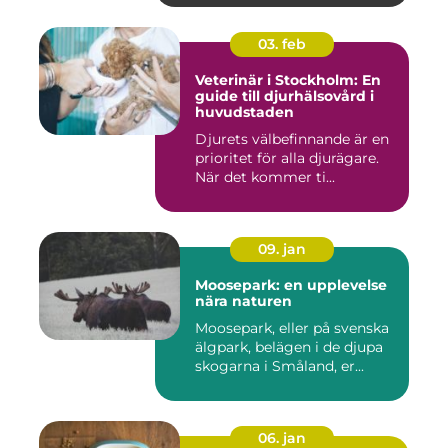
03. feb
Veterinär i Stockholm: En
guide till djurhälsovård i
huvudstaden
Djurets välbefinnande är en
prioritet för alla djurägare.
När det kommer ti...
09. jan
Moosepark: en upplevelse
nära naturen
Moosepark, eller på svenska
älgpark, belägen i de djupa
skogarna i Småland, er...
06. jan