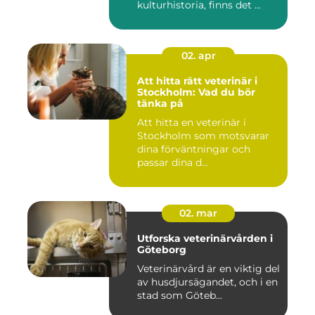
kulturhistoria, finns det ...
02. apr
Att hitta rätt veterinär i
Stockholm: Vad du bör
tänka på
Att hitta en veterinär i
Stockholm som motsvarar
dina förväntningar och
passar dina d...
02. mar
Utforska veterinärvården i
Göteborg
Veterinärvård är en viktig del
av husdjursägandet, och i en
stad som Göteb...