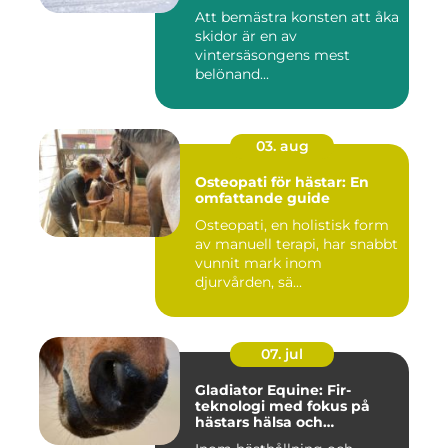
Att bemästra konsten att åka
skidor är en av
vintersäsongens mest
belönand...
03. aug
Osteopati för hästar: En
omfattande guide
Osteopati, en holistisk form
av manuell terapi, har snabbt
vunnit mark inom
djurvården, sä...
07. jul
Gladiator Equine: Fir-
teknologi med fokus på
hästars hälsa och
välbefinnande