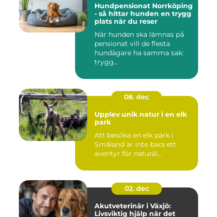
Hundpensionat Norrköping
- så hittar hunden en trygg
plats när du reser
När hunden ska lämnas på
pensionat vill de flesta
hundägare ha samma sak:
trygg...
08. dec
Upplev unik natur i en elk
park
Att besöka en elk park i
Småland är inte bara ett
äventyr för naturäl...
02. dec
Akutveterinär i Växjö:
Livsviktig hjälp när det