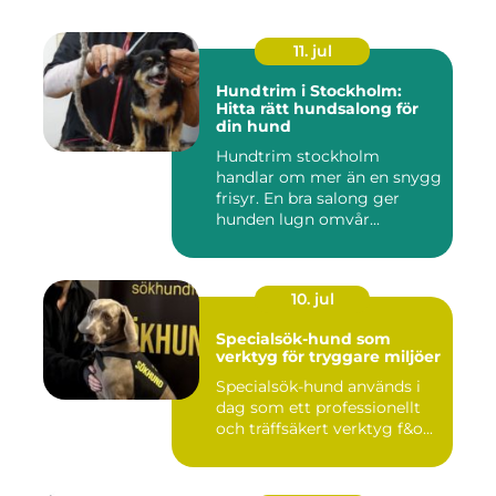
11. jul
Hundtrim i Stockholm:
Hitta rätt hundsalong för
din hund
Hundtrim stockholm
handlar om mer än en snygg
frisyr. En bra salong ger
hunden lugn omvår...
10. jul
Specialsök-hund som
verktyg för tryggare miljöer
Specialsök-hund används i
dag som ett professionellt
och träffsäkert verktyg f&o...