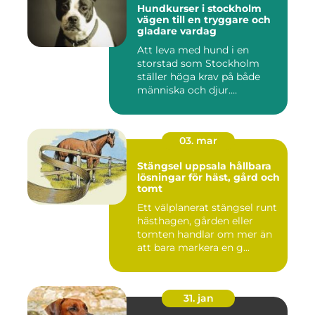
Hundkurser i stockholm
vägen till en tryggare och
gladare vardag
Att leva med hund i en
storstad som Stockholm
ställer höga krav på både
människa och djur.
Tunnelban...
03. mar
Stängsel uppsala hållbara
lösningar för häst, gård och
tomt
Ett välplanerat stängsel runt
hästhagen, gården eller
tomten handlar om mer än
att bara markera en g...
31. jan