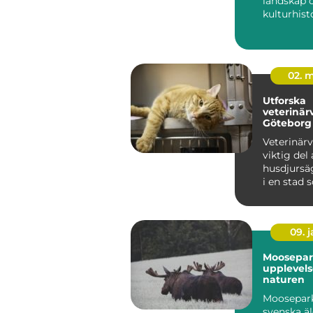
landskap o
kulturhisto
det ...
02. 
Utforska
veterinär
Göteborg
Veterinärv
viktig del 
husdjursä
i en stad 
09. 
Moosepar
upplevels
naturen
Moosepark,
svenska äl