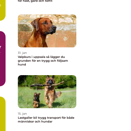
för häst, gård och tomt
h
r
r
31. jan
Valpkurs i uppsala så lägger du
grunden för en trygg och följsam
hund
15. jan
Lastgaller bil trygg transport för både
människor och hundar