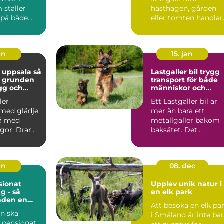
 ställer
hästhagen, gården
 på både
eller tomten handlar
och djur.
om mer än att bara
..
markera en g...
an
15. jan
 uppsala så
Lastgaller bil trygg
u grunden
transport för både
ygg och
människor och
hund
hundar
ler
Ett Lastgaller bil är
med glädje,
mer än bara ett
å med
metallgaller bakom
gor. Drar
baksätet. Det
let? Lyssnar
fungerar som en akt
säkerhe...
an
08. dec
ionat
Upplev unik natur i
g - så
en elk park
nden en
Att besöka en elk pa
ts när du
n ska
i Småland är inte ba
 pensionat