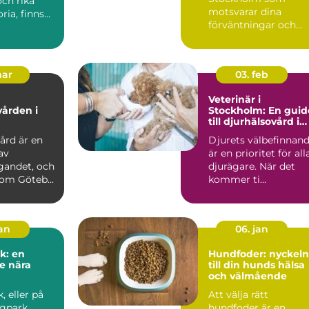
ch rika
motsvarar dina
ria, finns
förväntningar och
passar dina d...
mar
03. feb
Veterinär i
vården i
Stockholm: En guid
till djurhälsovård i
huvudstaden
ård är en
Djurets välbefinnan
av
är en prioritet för all
gandet, och
djurägare. När det
som Göteb...
kommer ti...
jan
06. jan
k: en
Hundfoder: nyckeln
e nära
till din hunds hälsa
och välmående
 eller på
Att välja rätt
gpark,
hundfoder är en