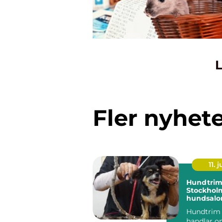
L
Fler nyhet
11. j
Hundtrim
Stockholm
hundsalon
hund
Hundtrim
handlar o