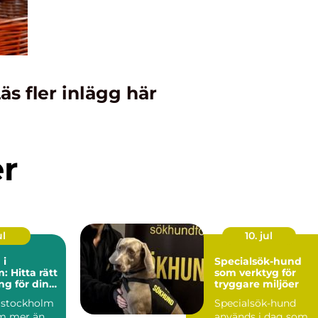
äs fler inlägg här
er
ul
10. jul
 i
Specialsök-hund
: Hitta rätt
som verktyg för
g för din
tryggare miljöer
 stockholm
Specialsök-hund
m mer än
används i dag som