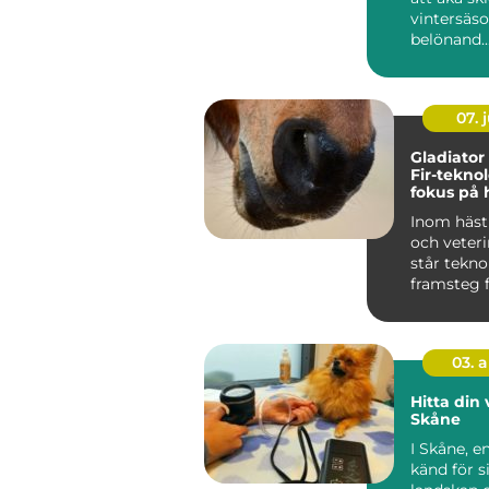
vintersäs
belönand..
07. j
Gladiator
Fir-tekno
fokus på 
hälsa och
Inom häst
välbefin
och veter
står tekno
framsteg f
03. 
Hitta din 
Skåne
I Skåne, e
känd för s