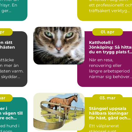
risyr. En
ett professionellt oc
g ger
träffsäkert verktyg
gn omvår...
f&o...
apr
01. apr
ätt
Katthotell i
 hästen
Jönköping: Så hitta
du en trygg plats fö
din katt
sttäcke
När en resa,
m mer än
renovering eller
hästen varm.
längre arbetsperiod
e skyddar
närmar sig behöver
regn, sol
många...
mar
03. mar
r i
Stängsel uppsala
ill
hållbara lösningar
re och
för häst, gård och
vardag
tomt
med hund i
Ett välplanerat
ad som
stängsel runt