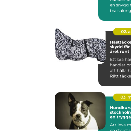
en snygg f
bra salon
hunden lu
02. 
Hästtäcken r
skydd för
året runt
Ett bra hä
handlar o
att hålla 
Rätt täck
mot kyla, 
oc...
03. 
Hundkurse
stockholm vägen t
en trygga
gladare 
Att leva 
en storst