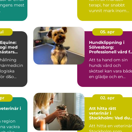
ongens mest
terapi, har snabbt
.
vunnit mark inom
djurvården, sä...
ul
05. apr
 Equine:
Hundklippning i
logi med
Sölvesborg:
hästars
Professionell vård f
din fyrbenta vän
hållning
Att ta hand om sin
nande
inärmedicin
hunds vård och
logiska
skötsel kan vara båd
ör d&o...
en glädje och en
utman...
apr
02. apr
veterinär i
Att hitta rätt
veterinär i
Stockholm: Vad du
n region
bör tänka på
Att hitta en veterinär
ina vackra
Stockholm som