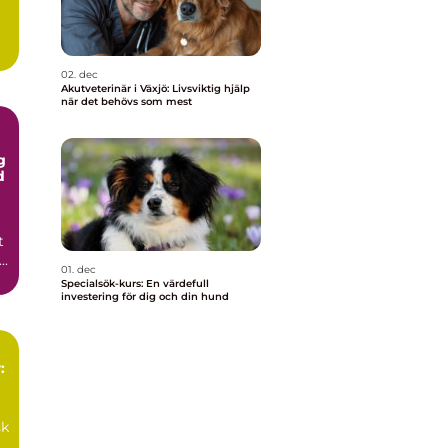
02. dec
Akutveterinär i Växjö: Livsviktig hjälp
när det behövs som mest
g
d
t
..
01. dec
Specialsök-kurs: En värdefull
investering för dig och din hund
:
sk