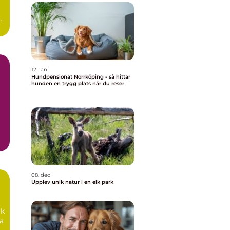
12. jan
Hundpensionat Norrköping - så hittar
hunden en trygg plats när du reser
iv
08. dec
Upplev unik natur i en elk park
rk
ra