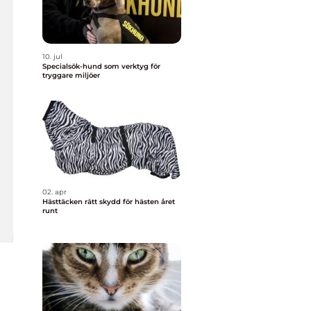
10. jul
Specialsök-hund som verktyg för
tryggare miljöer
02. apr
Hästtäcken rätt skydd för hästen året
runt