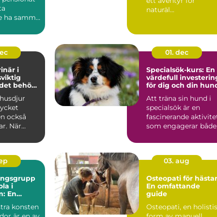
ett äventyr för
ta
naturäl...
e ha samma
..
dec
01. dec
inär i
Specialsök-kurs: En
sviktig
värdefull investerin
 det behövs
för dig och din hun
 husdjur
Att träna sin hund i
ycket
specialsök är en
en också
fascinerande aktivite
ar. När
som engagerar både.
.
sep
03. aug
ningsgrupp
Osteopati för hästar
la i
En omfattande
m: En
guide
de guide
tra konsten
Osteopati, en holisti
idor är en av
form av manuell