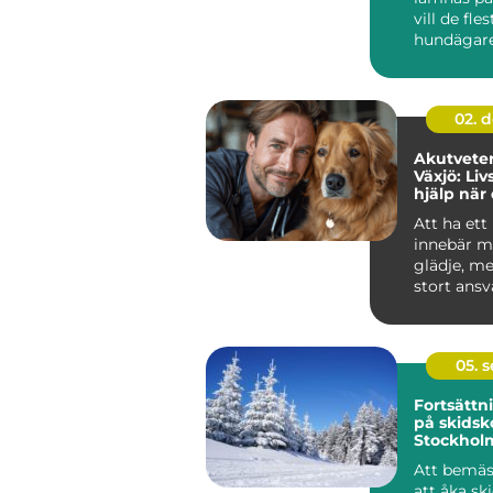
vill de fles
hundägar
sak: trygg.
02. 
Akutveter
Växjö: Liv
hjälp när
som mest
Att ha ett
innebär m
glädje, m
stort ansv
olyckan &..
05. 
Fortsätt
på skidsko
Stockhol
omfattan
Att bemäs
att åka sk