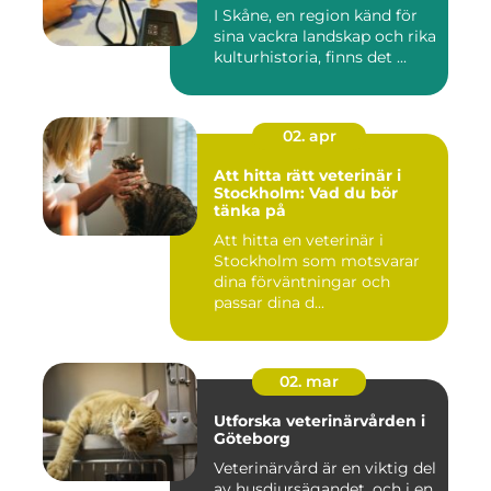
I Skåne, en region känd för
sina vackra landskap och rika
kulturhistoria, finns det ...
02. apr
Att hitta rätt veterinär i
Stockholm: Vad du bör
tänka på
Att hitta en veterinär i
Stockholm som motsvarar
dina förväntningar och
passar dina d...
02. mar
Utforska veterinärvården i
Göteborg
Veterinärvård är en viktig del
av husdjursägandet, och i en