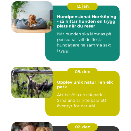
12. jan
Hundpensionat Norrköping
- så hittar hunden en trygg
plats när du reser
När hunden ska lämnas på
pensionat vill de flesta
hundägare ha samma sak:
trygg...
08. dec
Upplev unik natur i en elk
park
Att besöka en elk park i
Småland är inte bara ett
äventyr för naturäl...
02. dec