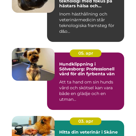
teknologi med fokus på
hästars hälsa och
välbefinnande
Inom hästhållning och
veterinärmedicin står
teknologiska framsteg för
d&o...
05. apr
Hundklippning i
Sölvesborg: Professionell
vård för din fyrbenta vän
Att ta hand om sin hunds
vård och skötsel kan vara
både en glädje och en
utman...
03. apr
Hitta din veterinär i Skåne