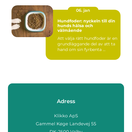
06. jan
Hundfoder: nyckeln till din
hunds hälsa och
välmående
Att välja rätt hundfoder är en
grundläggande del av att ta
hand om sin fyrbenta ...
Adress