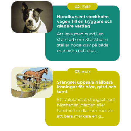
03. mar
Hundkurser i stockholm
vägen till en tryggare och
gladare vardag
Att leva med hund i en
storstad som Stockholm
ställer höga krav på både
människa och djur.
Tunnelban...
03. mar
Stängsel uppsala hållbara
lösningar för häst, gård och
tomt
Ett välplanerat stängsel runt
hästhagen, gården eller
tomten handlar om mer än
att bara markera en g...