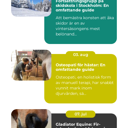
Fortsättningsgrupp på
skidskola i Stockholm: En
omfattande guide
Att bemästra konsten att åka
skidor är en av
vintersäsongens mest
belönand...
03. aug
Osteopati för hästar: En
omfattande guide
Osteopati, en holistisk form
av manuell terapi, har snabbt
vunnit mark inom
djurvården, sä...
07. jul
Gladiator Equine: Fir-