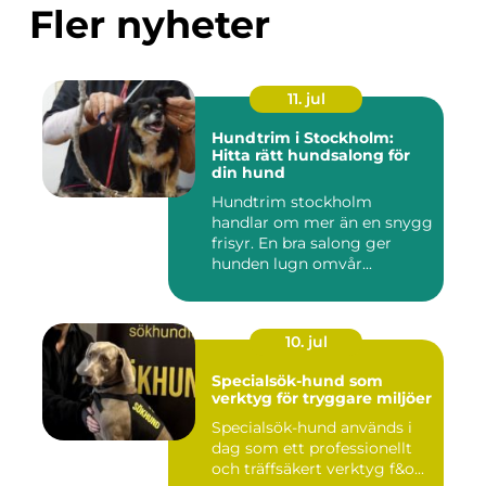
Fler nyheter
11. jul
Hundtrim i Stockholm:
Hitta rätt hundsalong för
din hund
Hundtrim stockholm
handlar om mer än en snygg
frisyr. En bra salong ger
hunden lugn omvår...
10. jul
Specialsök-hund som
verktyg för tryggare miljöer
Specialsök-hund används i
dag som ett professionellt
och träffsäkert verktyg f&o...