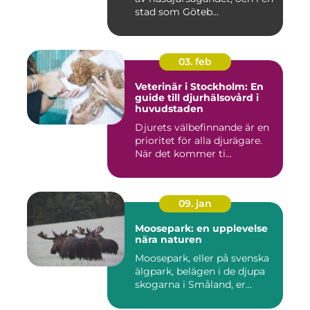
stad som Göteb...
03. feb
Veterinär i Stockholm: En
guide till djurhälsovård i
huvudstaden
Djurets välbefinnande är en
prioritet för alla djurägare.
När det kommer ti...
09. jan
Moosepark: en upplevelse
nära naturen
Moosepark, eller på svenska
älgpark, belägen i de djupa
skogarna i Småland, er...