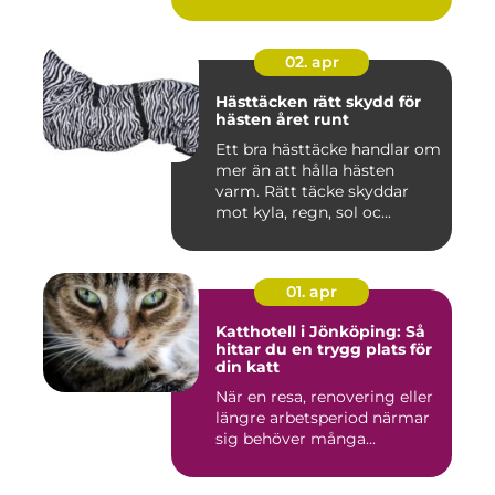
02. apr
Hästtäcken rätt skydd för
hästen året runt
Ett bra hästtäcke handlar om
mer än att hålla hästen
varm. Rätt täcke skyddar
mot kyla, regn, sol oc...
01. apr
Katthotell i Jönköping: Så
hittar du en trygg plats för
din katt
När en resa, renovering eller
längre arbetsperiod närmar
sig behöver många...