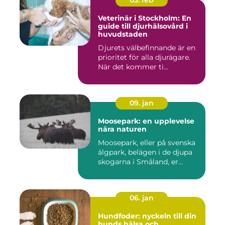
Veterinär i Stockholm: En
guide till djurhälsovård i
huvudstaden
Djurets välbefinnande är en
prioritet för alla djurägare.
När det kommer ti...
09. jan
Moosepark: en upplevelse
nära naturen
Moosepark, eller på svenska
älgpark, belägen i de djupa
skogarna i Småland, er...
06. jan
Hundfoder: nyckeln till din
hunds hälsa och