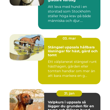
Att leva med hund i en
storstad som Stockholm
ställer höga krav på både
människa och djur.
Tunnelban...
03. mar
Stängsel uppsala hållbara
lösningar för häst, gård och
tomt
Ett välplanerat stängsel runt
hästhagen, gården eller
tomten handlar om mer än
att bara markera en g...
31. jan
Valpkurs i uppsala så
lägger du grunden för en
trygg och följsam hund