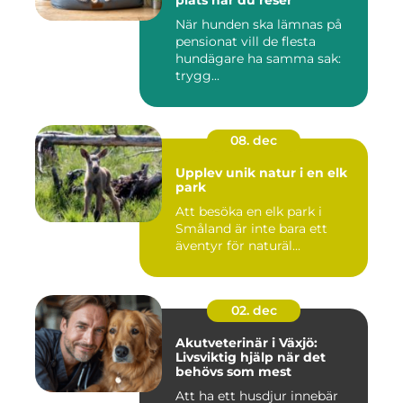
När hunden ska lämnas på
pensionat vill de flesta
hundägare ha samma sak:
trygg...
08. dec
Upplev unik natur i en elk
park
Att besöka en elk park i
Småland är inte bara ett
äventyr för naturäl...
02. dec
Akutveterinär i Växjö:
Livsviktig hjälp när det
behövs som mest
Att ha ett husdjur innebär