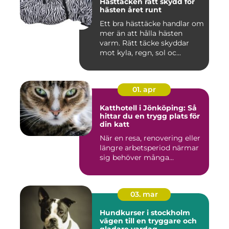
Hästtäcken rätt skydd för
hästen året runt
Ett bra hästtäcke handlar om
mer än att hålla hästen
varm. Rätt täcke skyddar
mot kyla, regn, sol oc...
01. apr
Katthotell i Jönköping: Så
hittar du en trygg plats för
din katt
När en resa, renovering eller
längre arbetsperiod närmar
sig behöver många...
03. mar
Hundkurser i stockholm
vägen till en tryggare och
gladare vardag