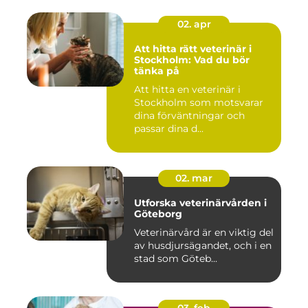
02. apr
Att hitta rätt veterinär i
Stockholm: Vad du bör
tänka på
Att hitta en veterinär i
Stockholm som motsvarar
dina förväntningar och
passar dina d...
02. mar
Utforska veterinärvården i
Göteborg
Veterinärvård är en viktig del
av husdjursägandet, och i en
stad som Göteb...
03. feb