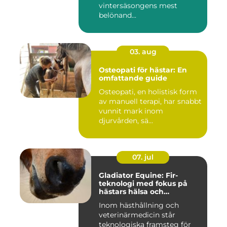
vintersäsongens mest
belönand...
03. aug
Osteopati för hästar: En
omfattande guide
Osteopati, en holistisk form
av manuell terapi, har snabbt
vunnit mark inom
djurvården, sä...
07. jul
Gladiator Equine: Fir-
teknologi med fokus på
hästars hälsa och
välbefinnande
Inom hästhållning och
veterinärmedicin står
teknologiska framsteg för