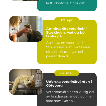
kulturhistoria, finns det ...
02. apr
Att hitta rätt veterinär i
Stockholm: Vad du bör
tänka på
Att hitta en veterinär i
Stockholm som motsvarar
dina förväntningar och
passar dina d...
02. mar
Utforska veterinärvården i
Göteborg
Veterinärvård är en viktig del
av husdjursägandet, och i en
stad som Göteb...