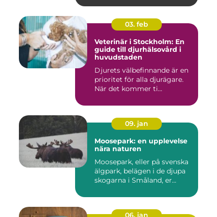
03. feb
Veterinär i Stockholm: En
guide till djurhälsovård i
huvudstaden
Djurets välbefinnande är en
prioritet för alla djurägare.
När det kommer ti...
09. jan
Moosepark: en upplevelse
nära naturen
Moosepark, eller på svenska
älgpark, belägen i de djupa
skogarna i Småland, er...
06. jan