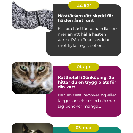
02. apr
Hästtäcken rätt skydd för
hästen året runt
Ett bra hästtäcke handlar om
mer än att hålla hästen
varm. Rätt täcke skyddar
mot kyla, regn, sol oc...
01. apr
Katthotell i Jönköping: Så
hittar du en trygg plats för
din katt
När en resa, renovering eller
längre arbetsperiod närmar
sig behöver många...
03. mar