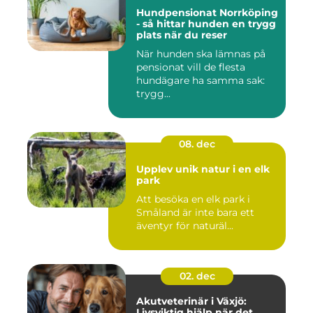
Hundpensionat Norrköping
- så hittar hunden en trygg
plats när du reser
När hunden ska lämnas på
pensionat vill de flesta
hundägare ha samma sak:
trygg...
08. dec
Upplev unik natur i en elk
park
Att besöka en elk park i
Småland är inte bara ett
äventyr för naturäl...
02. dec
Akutveterinär i Växjö:
Livsviktig hjälp när det