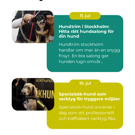
11. jul
Hundtrim i Stockholm:
Hitta rätt hundsalong för
din hund
Hundtrim stockholm
handlar om mer än en snygg
frisyr. En bra salong ger
hunden lugn omvår...
10. jul
Specialsök-hund som
verktyg för tryggare miljöer
Specialsök-hund används i
dag som ett professionellt
och träffsäkert verktyg f&o...