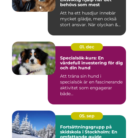
behövs som mest
Att ha ett husdjur innebär
mycket glädje, men också
stort ansvar. När olyckan &...
01. dec
Specialsök-kurs: En
värdefull investering för dig
och din hund
Att träna sin hund i
specialsök är en fascinerande
aktivitet som engagerar
både...
05. sep
Fortsättningsgrupp på
skidskola i Stockholm: En
omfattande guide