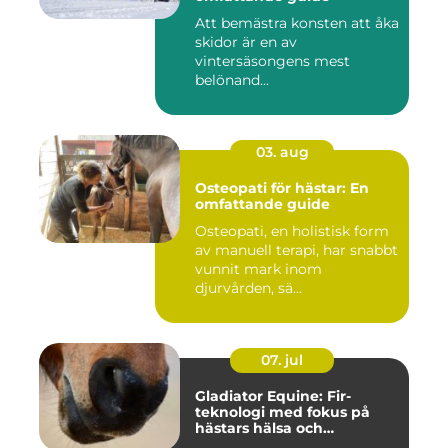
Att bemästra konsten att åka
skidor är en av
vintersäsongens mest
belönand...
03. aug
Osteopati för hästar: En
omfattande guide
Osteopati, en holistisk form
av manuell terapi, har snabbt
vunnit mark inom
djurvården, sä...
07. jul
Gladiator Equine: Fir-
teknologi med fokus på
hästars hälsa och
välbefinnande