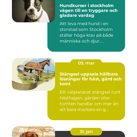
Hundkurser i stockholm
vägen till en tryggare och
gladare vardag
Att leva med hund i en
storstad som Stockholm
ställer höga krav på både
människa och djur.
Tunnelban...
03. mar
Stängsel uppsala hållbara
lösningar för häst, gård och
tomt
Ett välplanerat stängsel runt
hästhagen, gården eller
tomten handlar om mer än
att bara markera en g...
31. jan