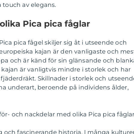
 touch av elegans.
olika Pica pica fåglar
ica pica fågel skiljer sig åt i utseende och
uropeiska kajan är den vanligaste och mes
opa och är känd för sin glänsande och blank
 kajan är vanligtvis mindre i storlek och har
fjäderdräkt. Skillnader i storlek och utseend
 underart, beroende på individens ålder,
ör- och nackdelar med olika Pica pica fågla
ng och fascinerande historia. I många kulture