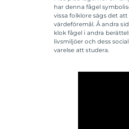
har denna fågel symbolis
vissa folklore sägs det att
värdeföremål. Å andra si
klok fågel i andra berättel
livsmiljöer och dess socia
varelse att studera.