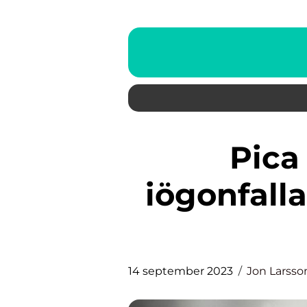
Pica pica fågel: En
iögonfall
14 september 2023
Jon Larsso