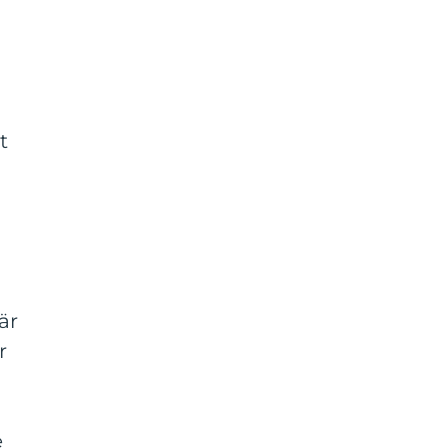
t
är
r
e