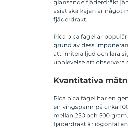
glänsande fjäderdräkt j
asiatiska kajan är något
fjäderdräkt.
Pica pica fågel är populä
grund av dess imponeran
att imitera ljud och lära s
upplevelse att observera 
Kvantitativa mätn
Pica pica fågel har en ge
en vingspann på cirka 100 
mellan 250 och 500 gram,
fjäderdräkt är iögonfalla