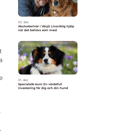
02. dec
Akutveterinär i Växjö: Livsviktig hjälp
när det behövs som mest
t
a
e
01. dec
Specialsök-kurs: En värdefull
investering för dig och din hund
r
r