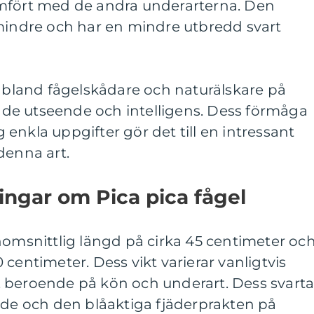
ämfört med de andra underarterna. Den
 mindre och har en mindre utbredd svart
r bland fågelskådare och naturälskare på
de utseende och intelligens. Dess förmåga
ig enkla uppgifter gör det till en intressant
denna art.
ingar om Pica pica fågel
nomsnittlig längd på cirka 45 centimeter oc
centimeter. Dess vikt varierar vanligtvis
 beroende på kön och underart. Dess svart
nde och den blåaktiga fjäderprakten på