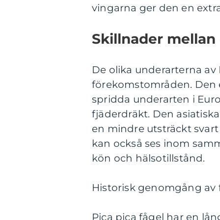
vingarna ger den en extra
Skillnader mellan 
De olika underarterna av P
förekomstområden. Den e
spridda underarten i Eur
fjäderdräkt. Den asiatiska
en mindre utsträckt svart 
kan också ses inom samma
kön och hälsotillstånd.
Historisk genomgång av f
Pica pica fågel har en lå