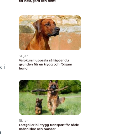
för häst, gård och tomt
31. jan
Valpkurs i uppsala så lägger du
grunden för en trygg och följsam
 i
hund
15. jan
Lastgaller bil trygg transport för både
människor och hundar
h