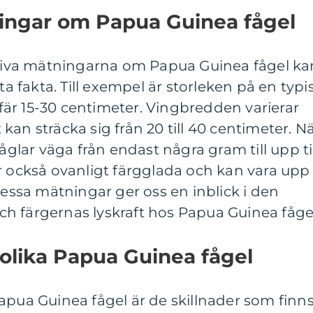
ningar om Papua Guinea fågel
tativa mätningarna om Papua Guinea fågel ka
ta fakta. Till exempel är storleken på en typi
är 15-30 centimeter. Vingbredden varierar
an sträcka sig från 20 till 40 centimeter. N
fåglar väga från endast några gram till upp ti
r också ovanligt färgglada och kan vara upp
Dessa mätningar ger oss en inblick i den
h färgernas lyskraft hos Papua Guinea fåge
 olika Papua Guinea fågel
apua Guinea fågel är de skillnader som finn