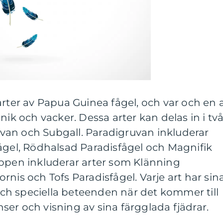
arter av Papua Guinea fågel, och var och en 
nik och vacker. Dessa arter kan delas in i tv
an och Subgall. Paradigruvan inkluderar
ågel, Rödhalsad Paradisfågel och Magnifik
uppen inkluderar arter som Klänning
rnis och Tofs Paradisfågel. Varje art har sin
h speciella beteenden när det kommer till
er och visning av sina färgglada fjädrar.