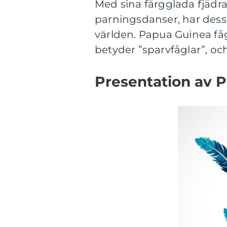
Med sina färgglada fjädra
parningsdanser, har dessa
världen. Papua Guinea fåg
betyder ”sparvfåglar”, oc
Presentation av 