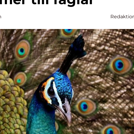
n
Redaktio