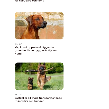
för häst, gård och tomt
31. jan
Valpkurs i uppsala så lägger du
grunden för en trygg och följsam
hund
15. jan
Lastgaller bil trygg transport för både
människor och hundar