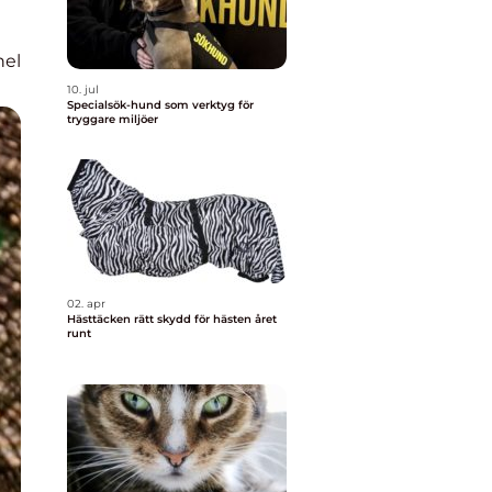
nel
10. jul
Specialsök-hund som verktyg för
tryggare miljöer
02. apr
Hästtäcken rätt skydd för hästen året
runt