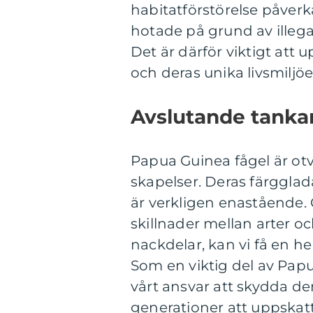
habitatförstörelse påverk
hotade på grund av illeg
Det är därför viktigt at
och deras unika livsmiljöe
Avslutande tanka
Papua Guinea fågel är otv
skapelser. Deras färggla
är verkligen enastående. 
skillnader mellan arter o
nackdelar, kan vi få en he
Som en viktig del av Pap
vårt ansvar att skydda de
generationer att uppskat