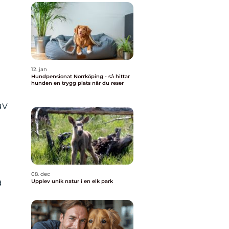
12. jan
Hundpensionat Norrköping - så hittar
hunden en trygg plats när du reser
av
å
08. dec
a
Upplev unik natur i en elk park