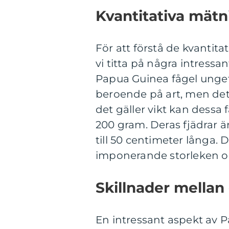
Kvantitativa mät
För att förstå de kvanti
vi titta på några intressan
Papua Guinea fågel ungef
beroende på art, men det k
det gäller vikt kan dessa 
200 gram. Deras fjädrar ä
till 50 centimeter långa. 
imponerande storleken oc
Skillnader mellan
En intressant aspekt av P