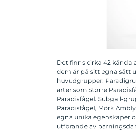
Det finns cirka 42 kända 
dem är på sitt egna sätt u
huvudgrupper: Paradigruv
arter som Större Paradisf
Paradisfågel. Subgall-gr
Paradisfågel, Mörk Amblyo
egna unika egenskaper oc
utförande av parningsdans