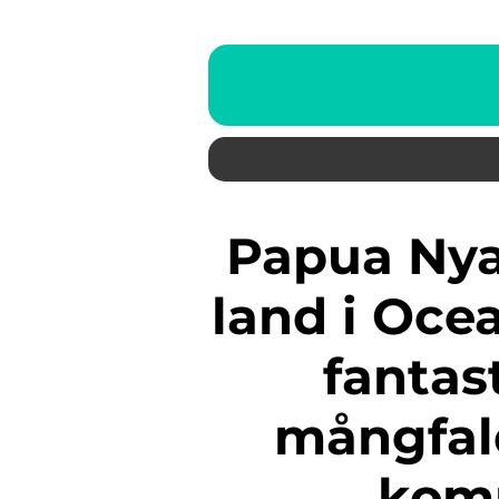
Papua Nya Guinea, som är ett
land i Ocea
fantas
mångfald
komm