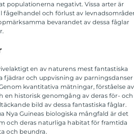
at populationerna negativt. Vissa arter är
al fågelhandel och förlust av levnadsområde
t uppmärksamma bevarandet av dessa fåglar
r.
r
ivelaktigt en av naturens mest fantastiska
da fjädrar och uppvisning av parningsdanser
Genom kvantitativa mätningar, förståelse a
ch en historisk genomgång av deras för- och
ltäckande bild av dessa fantastiska fåglar.
ua Nya Guineas biologiska mångfald är det
m och deras naturliga habitat för framtida
ta och beundra.