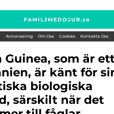
FAMILJMEDDJUR.
se
Annonsering
Om Oss
Cookies
Kontakta Oss
nien, är känt för si
tiska biologiska
, särskilt när det
er till fåglar