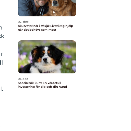
02. dec
n
Akutveterinär i Växjö: Livsviktig hjälp
när det behövs som mest
sk
är
ll
01. dec
Specialsök-kurs: En värdefull
investering för dig och din hund
l.
s