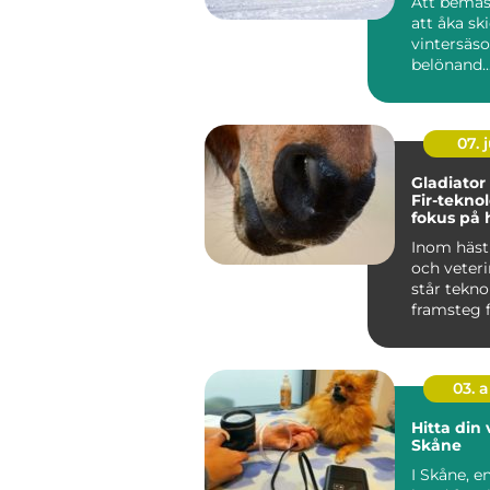
Att bemäs
att åka sk
vintersäs
belönand..
07. j
Gladiator
Fir-tekno
fokus på 
hälsa och
Inom häst
välbefin
och veter
står tekno
framsteg f
03. 
Hitta din 
Skåne
I Skåne, e