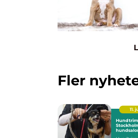
L
Fler nyhet
11. j
Hundtrim
Stockholm
hundsalon
hund