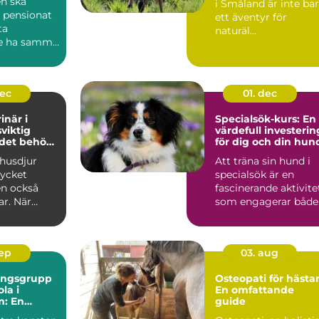
n ska
i Småland är inte ba
 pensionat
ett äventyr för
ta
naturäl...
e ha samma
..
dec
01. dec
inär i
Specialsök-kurs: En
sviktig
värdefull investerin
 det behövs
för dig och din hun
 husdjur
Att träna sin hund i
ycket
specialsök är en
en också
fascinerande aktivite
ar. När
som engagerar både.
.
sep
03. aug
ningsgrupp
Osteopati för hästar
la i
En omfattande
m: En
guide
de guide