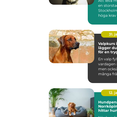
Att leva 
en storst
Stockholm
höga krav
människa 
Tunnelban.
31. j
Valpkurs i
lägger d
för en tr
följsam 
En valp fyl
vardagen 
men ocks
många frå
den i kopp
den bara...
12. j
Hundpens
Norrköpin
hittar hu
trygg pla