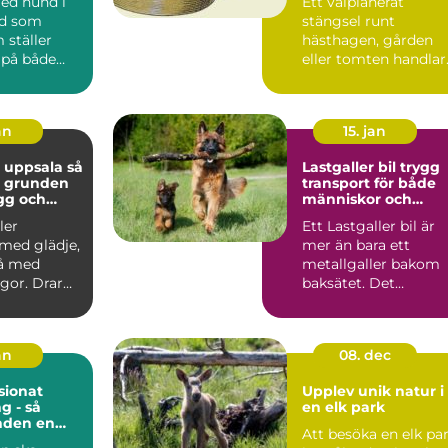
med hund i
Ett välplanerat
ad som
stängsel runt
 ställer
hästhagen, gården
 på både
eller tomten handlar
och djur.
om mer än att bara
..
markera en g...
an
15. jan
 uppsala så
Lastgaller bil trygg
u grunden
transport för både
ygg och
människor och
hund
hundar
ler
Ett Lastgaller bil är
med glädje,
mer än bara ett
å med
metallgaller bakom
gor. Drar
baksätet. Det
let? Lyssnar
fungerar som en akt
säkerhe...
an
08. dec
ionat
Upplev unik natur i
g - så
en elk park
nden en
Att besöka en elk pa
ts när du