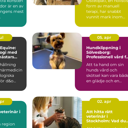
tra konsten
Osteopati, en holisti
idor är en av
form av manuell
ongens mest
terapi, har snabbt
.
vunnit mark inom
djurvården, sä...
ul
05. apr
 Equine:
Hundklippning i
logi med
Sölvesborg:
hästars
Professionell vård f
din fyrbenta vän
hållning
Att ta hand om sin
nande
inärmedicin
hunds vård och
logiska
skötsel kan vara båd
ör d&o...
en glädje och en
utman...
apr
02. apr
veterinär i
Att hitta rätt
veterinär i
Stockholm: Vad du
n region
bör tänka på