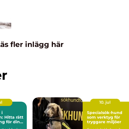
äs fler inlägg här
er
ul
10. jul
 i
Specialsök-hund
: Hitta rätt
som verktyg för
g för din
tryggare miljöer