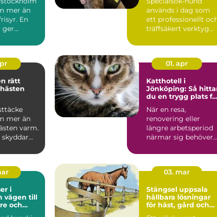
 stockholm
Specialsök-hund
m mer än
används i dag som
risyr. En
ett professionellt oc
g ger
träffsäkert verktyg
gn omvår...
f&o...
apr
01. apr
ätt
Katthotell i
 hästen
Jönköping: Så hitta
du en trygg plats fö
din katt
sttäcke
När en resa,
m mer än
renovering eller
hästen varm.
längre arbetsperiod
e skyddar
närmar sig behöver
regn, sol
många...
mar
03. mar
r i
Stängsel uppsala
ill
hållbara lösningar
re och
för häst, gård och
vardag
tomt