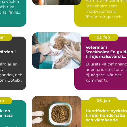
Att hitta en veterinär
ina vackra
Stockholm som
ch rika
motsvarar dina
ria, finns
förväntningar och
passar dina d...
mar
03. feb
Veterinär i
vården i
Stockholm: En guid
till djurhälsovård i
huvudstaden
ård är en
Djurets välbefinnan
av
är en prioritet för all
gandet, och
djurägare. När det
som Göteb...
kommer ti...
jan
06. jan
k: en
Hundfoder: nyckeln
e nära
till din hunds hälsa
och välmående