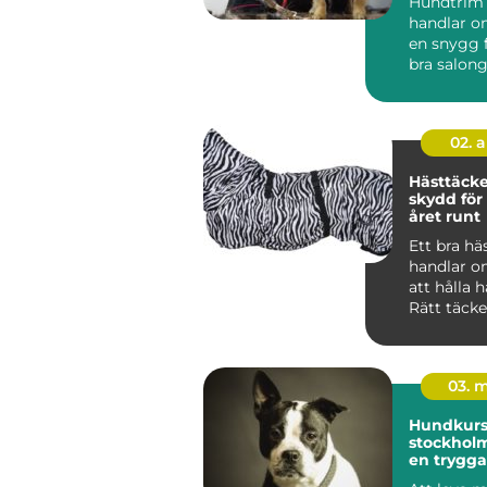
Hundtrim
handlar o
en snygg f
bra salon
hunden lu
02. 
Hästtäcken r
skydd för
året runt
Ett bra hä
handlar o
att hålla 
Rätt täck
mot kyla, 
oc...
03. 
Hundkurse
stockholm vägen t
en trygga
gladare 