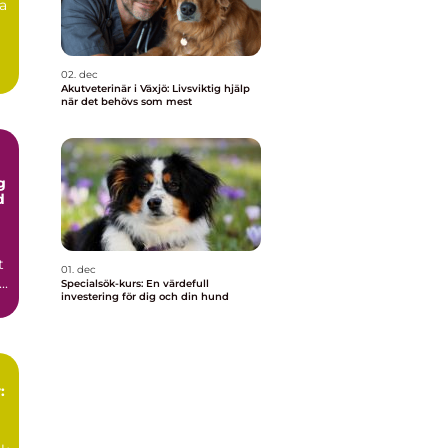
ra
02. dec
Akutveterinär i Växjö: Livsviktig hjälp
när det behövs som mest
g
d
t
01. dec
..
Specialsök-kurs: En värdefull
investering för dig och din hund
: