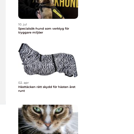
10. jul
Specialsök-hund som verktyg för
tryggare miljöer
02. apr
Hästtäcken rätt skydd för hästen året
runt