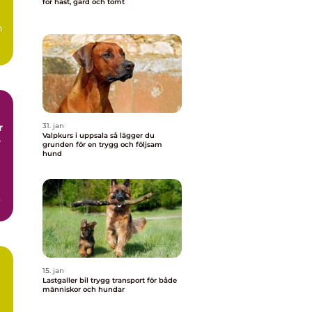
för häst, gård och tomt
h
r
31. jan
Valpkurs i uppsala så lägger du
r
grunden för en trygg och följsam
hund
15. jan
Lastgaller bil trygg transport för både
människor och hundar