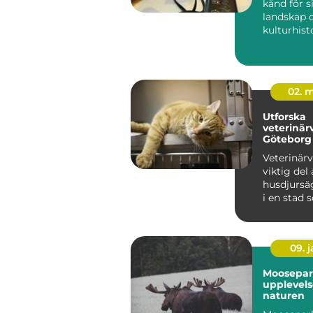
känd för s
landskap o
kulturhisto
det ...
02. 
Utforska
veterinär
Göteborg
Veterinärv
viktig del 
husdjursä
i en stad 
09. 
Moosepar
upplevels
naturen