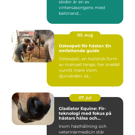
skidor är en av
vintersäsongens mest
belönand...
03. aug
Osteopati för hästar: En
omfattande guide
Osteopati, en holistisk form
av manuell terapi, har snabbt
vunnit mark inom
djurvården, sä...
07. jul
Gladiator Equine: Fir-
teknologi med fokus på
hästars hälsa och
välbefinnande
Inom hästhållning och
veterinärmedicin står