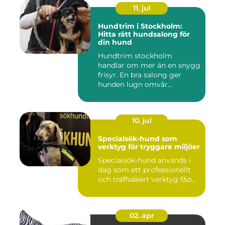
11. jul
Hundtrim i Stockholm:
Hitta rätt hundsalong för
din hund
Hundtrim stockholm
handlar om mer än en snygg
frisyr. En bra salong ger
hunden lugn omvår...
10. jul
Specialsök-hund som
verktyg för tryggare miljöer
Specialsök-hund används i
dag som ett professionellt
och träffsäkert verktyg f&o...
02. apr