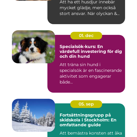
Att ha ett husdjur innebär
mycket glädje, men också
stort ansvar. När olyckan &...
01. dec
Specialsök-kurs: En
värdefull investering för dig
och din hund
Att träna sin hund i
specialsök är en fascinerande
aktivitet som engagerar
både...
05. sep
Fortsättningsgrupp på
skidskola i Stockholm: En
omfattande guide
Att bemästra konsten att åka