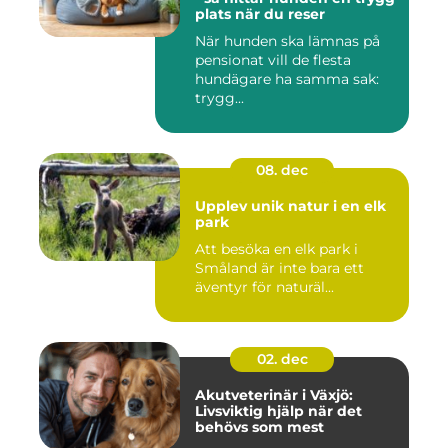
plats när du reser
När hunden ska lämnas på
pensionat vill de flesta
hundägare ha samma sak:
trygg...
08. dec
Upplev unik natur i en elk
park
Att besöka en elk park i
Småland är inte bara ett
äventyr för naturäl...
02. dec
Akutveterinär i Växjö:
Livsviktig hjälp när det
behövs som mest