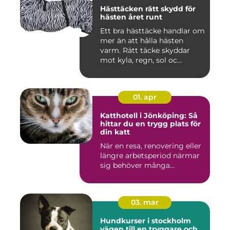
Hästtäcken rätt skydd för
hästen året runt
Ett bra hästtäcke handlar om
mer än att hålla hästen
varm. Rätt täcke skyddar
mot kyla, regn, sol oc...
01. apr
Katthotell i Jönköping: Så
hittar du en trygg plats för
din katt
När en resa, renovering eller
längre arbetsperiod närmar
sig behöver många...
03. mar
Hundkurser i stockholm
vägen till en tryggare och