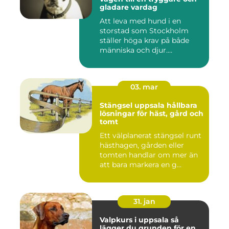
gladare vardag
Att leva med hund i en
storstad som Stockholm
ställer höga krav på både
människa och djur.
Tunnelban...
03. mar
Stängsel uppsala hållbara
lösningar för häst, gård och
tomt
Ett välplanerat stängsel runt
hästhagen, gården eller
tomten handlar om mer än
att bara markera en g...
31. jan
Valpkurs i uppsala så
lägger du grunden för en