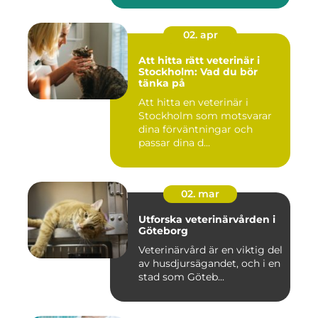
02. apr
Att hitta rätt veterinär i
Stockholm: Vad du bör
tänka på
Att hitta en veterinär i
Stockholm som motsvarar
dina förväntningar och
passar dina d...
02. mar
Utforska veterinärvården i
Göteborg
Veterinärvård är en viktig del
av husdjursägandet, och i en
stad som Göteb...