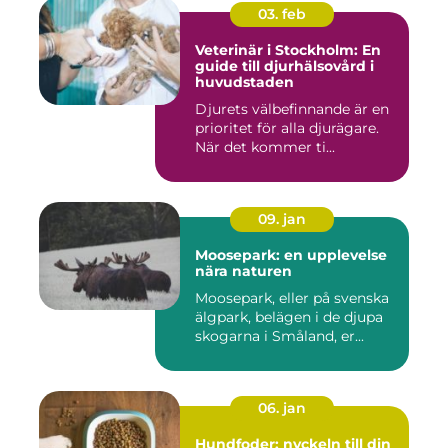
03. feb
Veterinär i Stockholm: En
guide till djurhälsovård i
huvudstaden
Djurets välbefinnande är en
prioritet för alla djurägare.
När det kommer ti...
09. jan
Moosepark: en upplevelse
nära naturen
Moosepark, eller på svenska
älgpark, belägen i de djupa
skogarna i Småland, er...
06. jan
Hundfoder: nyckeln till din