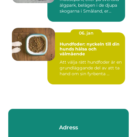
älgpark, belägen i de djupa
skogarna i Småland, er...
06. jan
Hundfoder: nyckeln till din
hunds hälsa och
välmående
Att välja rätt hundfoder är en
grundläggande del av att ta
hand om sin fyrbenta ...
Adress