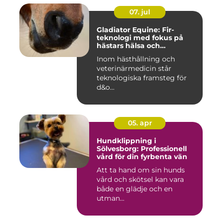
07. jul
Gladiator Equine: Fir-
teknologi med fokus på
hästars hälsa och
välbefinnande
Inom hästhållning och
veterinärmedicin står
teknologiska framsteg för
d&o...
05. apr
Hundklippning i
Sölvesborg: Professionell
vård för din fyrbenta vän
Att ta hand om sin hunds
vård och skötsel kan vara
både en glädje och en
utman...