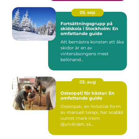
05. sep
Fortsättningsgrupp på
skidskola i Stockholm: En
omfattande guide
Att bemästra konsten att åka
skidor är en av
vintersäsongens mest
belönand...
03. aug
Osteopati för hästar: En
omfattande guide
Osteopati, en holistisk form
av manuell terapi, har snabbt
vunnit mark inom
djurvården, sä...