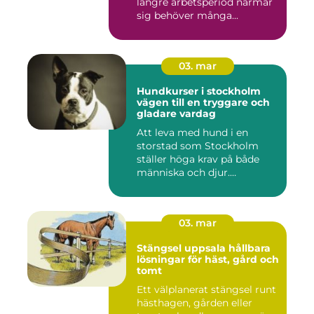
längre arbetsperiod närmar
sig behöver många...
03. mar
Hundkurser i stockholm
vägen till en tryggare och
gladare vardag
Att leva med hund i en
storstad som Stockholm
ställer höga krav på både
människa och djur.
Tunnelban...
03. mar
Stängsel uppsala hållbara
lösningar för häst, gård och
tomt
Ett välplanerat stängsel runt
hästhagen, gården eller