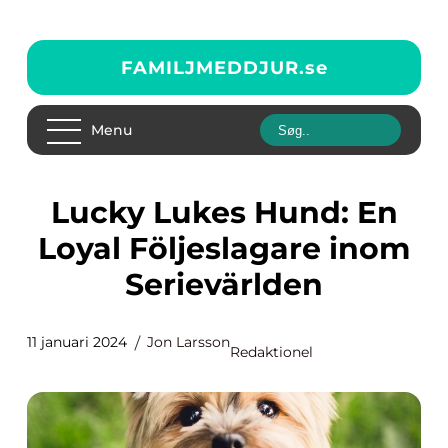
FAMILJMEDDJUR.
se
Menu
Lucky Lukes Hund: En
Loyal Följeslagare inom
Serievärlden
11 januari 2024
Jon Larsson
Redaktionel