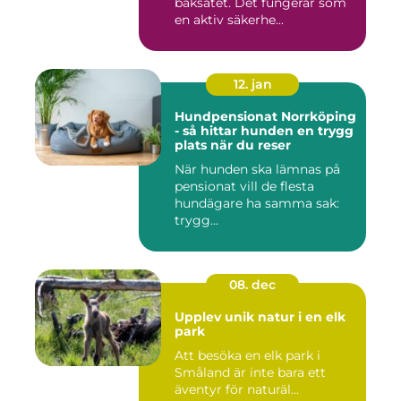
baksätet. Det fungerar som
en aktiv säkerhe...
12. jan
Hundpensionat Norrköping
- så hittar hunden en trygg
plats när du reser
När hunden ska lämnas på
pensionat vill de flesta
hundägare ha samma sak:
trygg...
08. dec
Upplev unik natur i en elk
park
Att besöka en elk park i
Småland är inte bara ett
äventyr för naturäl...