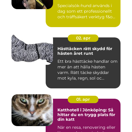
Specialsök-hund används i
dag som ett professionellt
och träffsäkert verktyg f&o...
02. apr
Hästtäcken rätt skydd för
hästen året runt
Ett bra hästtäcke handlar om
mer än att hålla hästen
varm. Rätt täcke skyddar
mot kyla, regn, sol oc...
01. apr
Katthotell i Jönköping: Så
hittar du en trygg plats för
din katt
När en resa, renovering eller