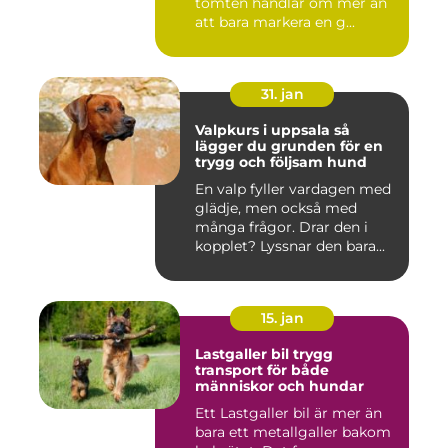
tomten handlar om mer än
att bara markera en g...
31. jan
Valpkurs i uppsala så
lägger du grunden för en
trygg och följsam hund
En valp fyller vardagen med
glädje, men också med
många frågor. Drar den i
kopplet? Lyssnar den bara...
15. jan
Lastgaller bil trygg
transport för både
människor och hundar
Ett Lastgaller bil är mer än
bara ett metallgaller bakom