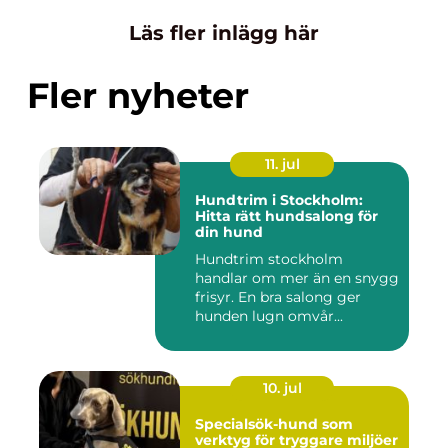
Läs fler inlägg här
Fler nyheter
11. jul
Hundtrim i Stockholm:
Hitta rätt hundsalong för
din hund
Hundtrim stockholm
handlar om mer än en snygg
frisyr. En bra salong ger
hunden lugn omvår...
10. jul
Specialsök-hund som
verktyg för tryggare miljöer