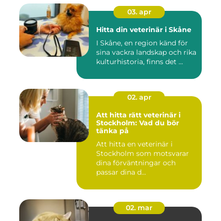
03. apr
Hitta din veterinär i Skåne
I Skåne, en region känd för
sina vackra landskap och rika
kulturhistoria, finns det ...
02. apr
Att hitta rätt veterinär i
Stockholm: Vad du bör
tänka på
Att hitta en veterinär i
Stockholm som motsvarar
dina förväntningar och
passar dina d...
02. mar