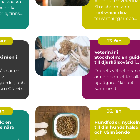
Att hitta en veterinär
ina vackra
Stockholm som
ch rika
motsvarar dina
ria, finns
förväntningar och
passar dina d...
mar
03. feb
Veterinär i
vården i
Stockholm: En guid
till djurhälsovård i
huvudstaden
ård är en
Djurets välbefinnan
av
är en prioritet för all
gandet, och
djurägare. När det
som Göteb...
kommer ti...
jan
06. jan
k: en
Hundfoder: nyckeln
e nära
till din hunds hälsa
och välmående