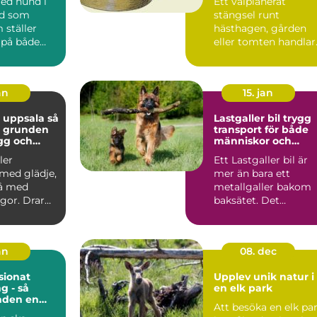
med hund i
Ett välplanerat
ad som
stängsel runt
 ställer
hästhagen, gården
 på både
eller tomten handlar
och djur.
om mer än att bara
..
markera en g...
an
15. jan
 uppsala så
Lastgaller bil trygg
u grunden
transport för både
ygg och
människor och
hund
hundar
ler
Ett Lastgaller bil är
med glädje,
mer än bara ett
å med
metallgaller bakom
gor. Drar
baksätet. Det
let? Lyssnar
fungerar som en akt
säkerhe...
an
08. dec
ionat
Upplev unik natur i
g - så
en elk park
nden en
Att besöka en elk pa
ts när du