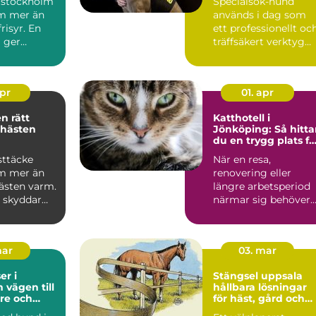
 stockholm
Specialsök-hund
m mer än
används i dag som
risyr. En
ett professionellt oc
g ger
träffsäkert verktyg
gn omvår...
f&o...
apr
01. apr
ätt
Katthotell i
 hästen
Jönköping: Så hitta
du en trygg plats fö
din katt
sttäcke
När en resa,
m mer än
renovering eller
hästen varm.
längre arbetsperiod
e skyddar
närmar sig behöver
regn, sol
många...
mar
03. mar
r i
Stängsel uppsala
ill
hållbara lösningar
re och
för häst, gård och
vardag
tomt