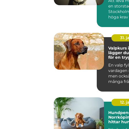
Att leva 
en storst
Stockholm
höga krav
människa 
Tunnelban.
31. j
Valpkurs i
lägger d
för en tr
följsam 
En valp fyl
vardagen 
men ocks
många frå
den i kopp
den bara...
12. j
Hundpens
Norrköpin
hittar hu
trygg pla