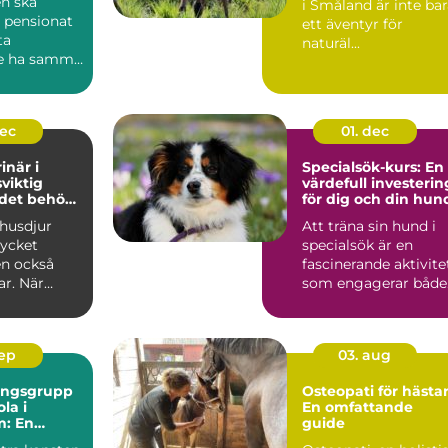
n ska
i Småland är inte ba
 pensionat
ett äventyr för
ta
naturäl...
e ha samma
..
dec
01. dec
inär i
Specialsök-kurs: En
sviktig
värdefull investerin
 det behövs
för dig och din hun
 husdjur
Att träna sin hund i
ycket
specialsök är en
en också
fascinerande aktivite
ar. När
som engagerar både.
.
sep
03. aug
ningsgrupp
Osteopati för hästar
la i
En omfattande
m: En
guide
de guide