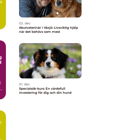
ra
02. dec
Akutveterinär i Växjö: Livsviktig hjälp
när det behövs som mest
g
d
t
01. dec
..
Specialsök-kurs: En värdefull
investering för dig och din hund
: