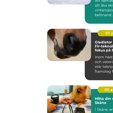
Att bemäs
att åka sk
vintersäs
belönand..
07. j
Gladiator
Fir-tekno
fokus på 
hälsa och
Inom häst
välbefin
och veter
står tekno
framsteg f
03. 
Hitta din 
Skåne
I Skåne, e