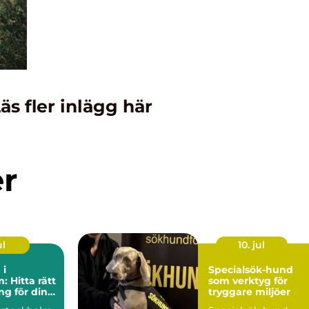
äs fler inlägg här
er
ul
10. jul
 i
Specialsök-hund
: Hitta rätt
som verktyg för
g för din
tryggare miljöer