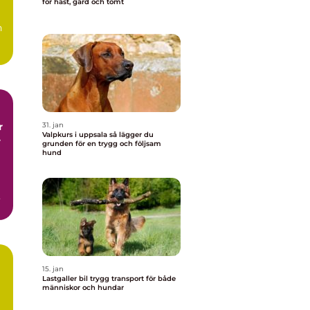
för häst, gård och tomt
h
r
31. jan
Valpkurs i uppsala så lägger du
r
grunden för en trygg och följsam
hund
15. jan
Lastgaller bil trygg transport för både
människor och hundar