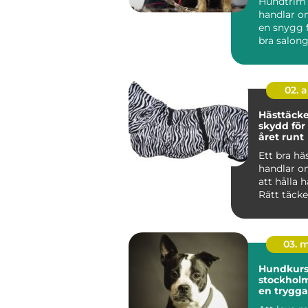
Hundtrim
handlar o
en snygg f
bra salon
hunden lu
02. 
Hästtäcken r
skydd för
året runt
Ett bra hä
handlar o
att hålla 
Rätt täck
mot kyla, 
oc...
03. 
Hundkurse
stockholm vägen t
en trygga
gladare 