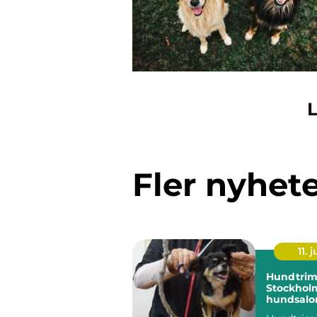
L
Fler nyhet
11. j
Hundtrim
Stockholm
hundsalon
hund