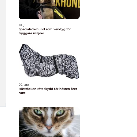
10. jul
Specialsök-hund som verktyg för
tryggare miljöer
02. apr
Hästtäcken rätt skydd för hästen året
runt