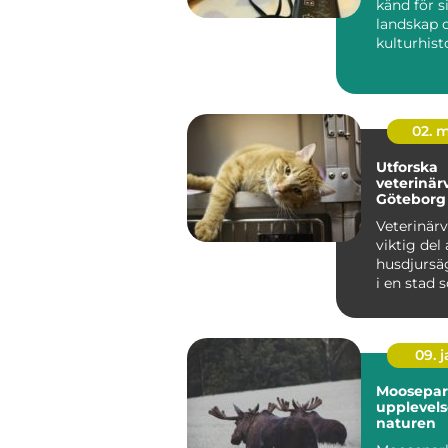
känd för s
landskap o
kulturhisto
det ...
02. 
Utforska
veterinär
Göteborg
Veterinärv
viktig del 
husdjursä
i en stad 
09. 
Moosepar
upplevels
naturen