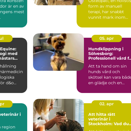
tra konsten
Osteopati, en holisti
idor är en av
form av manuell
ongens mest
terapi, har snabbt
.
vunnit mark inom
djurvården, sä...
ul
05. apr
 Equine:
Hundklippning i
logi med
Sölvesborg:
hästars
Professionell vård f
din fyrbenta vän
hållning
Att ta hand om sin
nande
inärmedicin
hunds vård och
logiska
skötsel kan vara båd
ör d&o...
en glädje och en
utman...
apr
02. apr
veterinär i
Att hitta rätt
veterinär i
Stockholm: Vad du
n region
bör tänka på