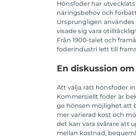
Hönsfoder har utvecklats 
näringsbehov och förbättr
Ursprungligen användes 
visade sig vara otillräckl
Från 1900-talet och fram
foderindustri lett till f
En diskussion om 
Att välja rätt hönsfoder i
Kommersiellt foder är be
ge hönsen möjlighet att b
mer varierad kost och mö
det kan vara svårare att
mellan kostnad, bequeml