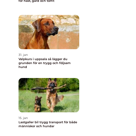
för häst, gård och tomt
31. jan
Valpkurs i uppsala så lägger du
grunden för en trygg och följsam
hund
15. jan
Lastgaller bil trygg transport för både
människor och hundar