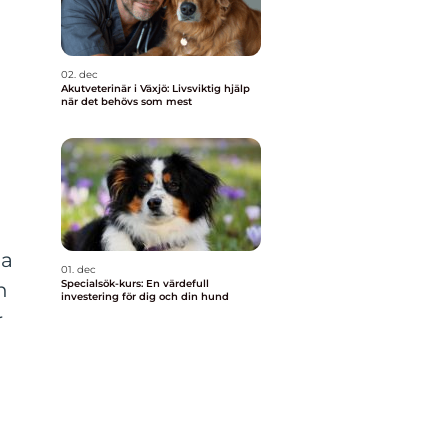
02. dec
Akutveterinär i Växjö: Livsviktig hjälp
när det behövs som mest
ga
01. dec
Specialsök-kurs: En värdefull
h
investering för dig och din hund
r