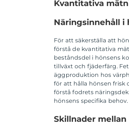
Kvantitativa mät
Näringsinnehåll i
För att säkerställa att hö
förstå de kvantitativa mät
beståndsdel i hönsens kos
tillväxt och fjäderfärg. Fe
äggproduktion hos värphö
för att hålla hönsen fris
förstå fodrets näringsdekl
hönsens specifika behov.
Skillnader mellan