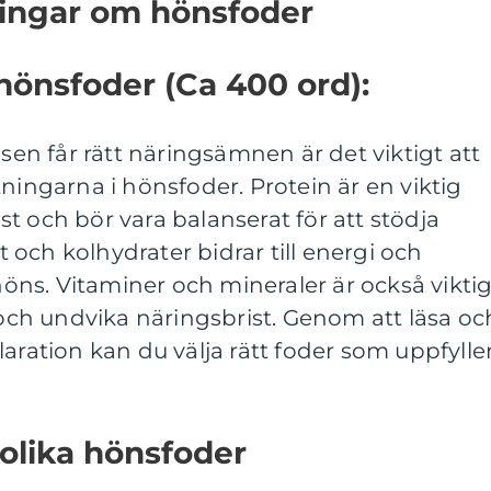
ningar om hönsfoder
 hönsfoder (Ca 400 ord):
nsen får rätt näringsämnen är det viktigt att
ningarna i hönsfoder. Protein är en viktig
t och bör vara balanserat för att stödja
tt och kolhydrater bidrar till energi och
ns. Vitaminer och mineraler är också vikti
k och undvika näringsbrist. Genom att läsa oc
aration kan du välja rätt foder som uppfylle
 olika hönsfoder