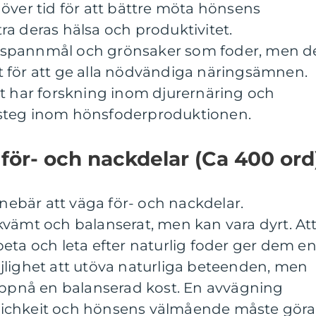
över tid för att bättre möta hönsens
a deras hälsa och produktivitet.
spannmål och grönsaker som foder, men d
igt för att ge alla nödvändiga näringsämnen.
åt har forskning inom djurernäring och
ramsteg inom hönsfoderproduktionen.
för- och nackdelar (Ca 400 ord
nnebär att väga för- och nackdelar.
kvämt och balanserat, men kan vara dyrt. At
eta och leta efter naturlig foder ger dem e
jlighet att utöva naturliga beteenden, men
 uppnå en balanserad kost. En avvägning
ichkeit och hönsens välmående måste göra