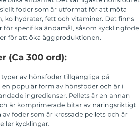
dose olika ändamål. Det vanligaste hönsfodret
iellt foder som är utformat för att möta
 kolhydrater, fett och vitaminer. Det finns
r för specifika ändamål, såsom kycklingfode
er för att öka äggproduktionen.
r (Ca 300 ord):
typer av hönsfoder tillgängliga på
en populär form av hönsfoder och är i
ndade ingredienser. Pellets är en annan
ch är komprimerade bitar av näringsriktigt
 av foder som är krossade pellets och är
ller kycklingar.