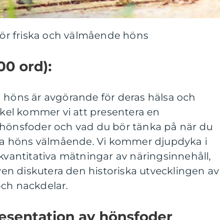
 för friska och välmående höns
00 ord):
dina höns är avgörande för deras hälsa och
tikel kommer vi att presentera en
 hönsfoder och vad du bör tänka på när du
dina höns välmående. Vi kommer djupdyka i
 kvantitativa mätningar av näringsinnehåll,
även diskutera den historiska utvecklingen av
och nackdelar.
esentation av hönsfoder