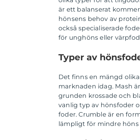
olika typer för att tillgo
är ett balanserat kommers
hönsens behov av protein,
också specialiserade fode
för unghöns eller värpfod
Typer av hönsfode
Det finns en mängd olika 
marknaden idag. Mash är 
grunden krossade och bla
vanlig typ av hönsfoder o
foder. Crumble är en form
lämpligt för mindre höns e