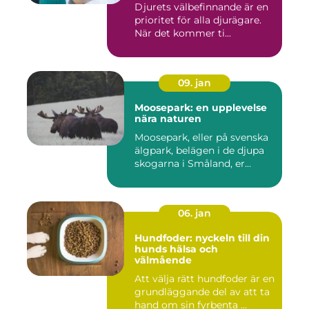
Djurets välbefinnande är en
prioritet för alla djurägare.
När det kommer ti...
09. jan
Moosepark: en upplevelse
nära naturen
Moosepark, eller på svenska
älgpark, belägen i de djupa
skogarna i Småland, er...
06. jan
Hundfoder: nyckeln till din
hunds hälsa och
välmående
Att välja rätt hundfoder är en
grundläggande del av att ta
hand om sin fyrbenta ...