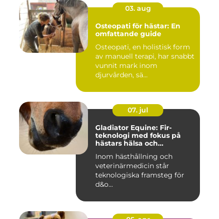
03. aug
Osteopati för hästar: En
omfattande guide
Osteopati, en holistisk form
av manuell terapi, har snabbt
vunnit mark inom
djurvården, sä...
07. jul
Gladiator Equine: Fir-
teknologi med fokus på
hästars hälsa och
välbefinnande
Inom hästhållning och
veterinärmedicin står
teknologiska framsteg för
d&o...