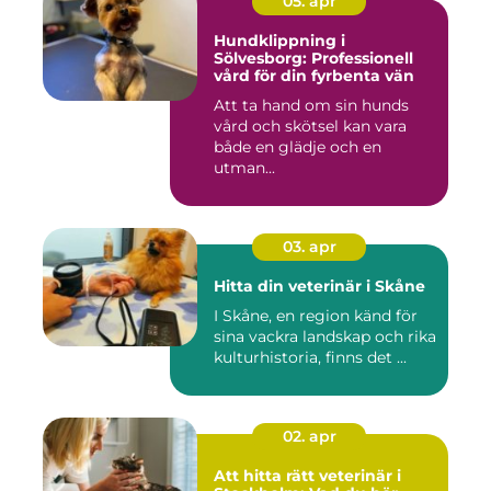
05. apr
Hundklippning i
Sölvesborg: Professionell
vård för din fyrbenta vän
Att ta hand om sin hunds
vård och skötsel kan vara
både en glädje och en
utman...
03. apr
Hitta din veterinär i Skåne
I Skåne, en region känd för
sina vackra landskap och rika
kulturhistoria, finns det ...
02. apr
Att hitta rätt veterinär i