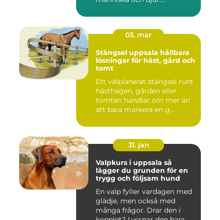
Tunnelban...
03. mar
Stängsel uppsala hållbara
lösningar för häst, gård och
tomt
Ett välplanerat stängsel runt
hästhagen, gården eller
tomten handlar om mer än
att bara markera en g...
31. jan
Valpkurs i uppsala så
lägger du grunden för en
trygg och följsam hund
En valp fyller vardagen med
glädje, men också med
många frågor. Drar den i
kopplet? Lyssnar den bara...