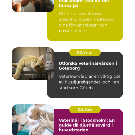
Stockholm: Vad du bör
tänka på
Att hitta en veterinär i
Stockholm som motsvarar
dina förväntningar och
passar dina d...
02. mar
Utforska veterinärvården i
Göteborg
Veterinärvård är en viktig del
av husdjursägandet, och i en
stad som Göteb...
03. feb
Veterinär i Stockholm: En
guide till djurhälsovård i
huvudstaden