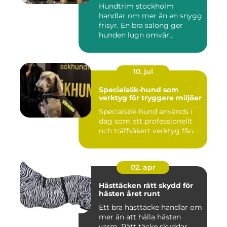
Hundtrim stockholm
handlar om mer än en snygg
frisyr. En bra salong ger
hunden lugn omvår...
10. jul
Specialsök-hund som
verktyg för tryggare miljöer
Specialsök-hund används i
dag som ett professionellt
och träffsäkert verktyg f&o...
02. apr
Hästtäcken rätt skydd för
hästen året runt
Ett bra hästtäcke handlar om
mer än att hålla hästen
varm. Rätt täcke skyddar