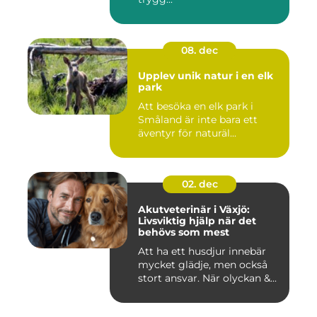
08. dec
Upplev unik natur i en elk
park
Att besöka en elk park i
Småland är inte bara ett
äventyr för naturäl...
02. dec
Akutveterinär i Växjö:
Livsviktig hjälp när det
behövs som mest
Att ha ett husdjur innebär
mycket glädje, men också
stort ansvar. När olyckan &...