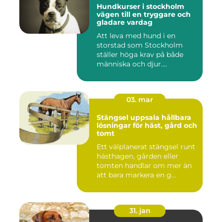
Hundkurser i stockholm
vägen till en tryggare och
gladare vardag
Att leva med hund i en
storstad som Stockholm
ställer höga krav på både
människa och djur.
Tunnelban...
03. mar
Stängsel uppsala hållbara
lösningar för häst, gård och
tomt
Ett välplanerat stängsel runt
hästhagen, gården eller
tomten handlar om mer än
att bara markera en g...
31. jan