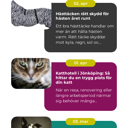
02. apr
Hästtäcken rätt skydd för
hästen året runt
Ett bra hästtäcke handlar om
mer än att hålla hästen
varm. Rätt täcke skyddar
mot kyla, regn, sol oc...
01. apr
Katthotell i Jönköping: Så
hittar du en trygg plats för
din katt
När en resa, renovering eller
längre arbetsperiod närmar
sig behöver många...
03. mar