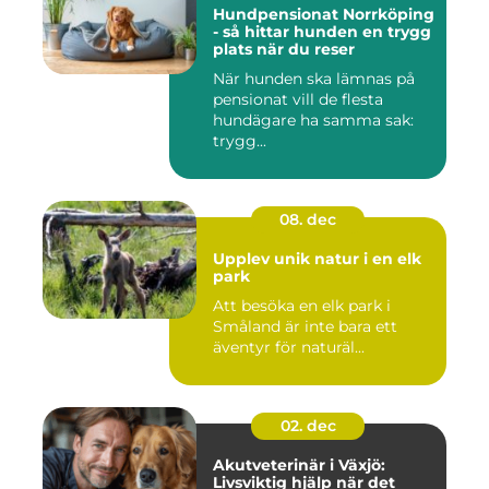
Hundpensionat Norrköping
- så hittar hunden en trygg
plats när du reser
När hunden ska lämnas på
pensionat vill de flesta
hundägare ha samma sak:
trygg...
08. dec
Upplev unik natur i en elk
park
Att besöka en elk park i
Småland är inte bara ett
äventyr för naturäl...
02. dec
Akutveterinär i Växjö:
Livsviktig hjälp när det