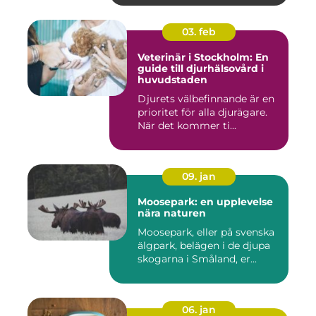
03. feb
Veterinär i Stockholm: En
guide till djurhälsovård i
huvudstaden
Djurets välbefinnande är en
prioritet för alla djurägare.
När det kommer ti...
09. jan
Moosepark: en upplevelse
nära naturen
Moosepark, eller på svenska
älgpark, belägen i de djupa
skogarna i Småland, er...
06. jan