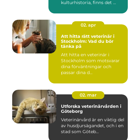
kulturhistoria, finns det ...
02. apr
Att hitta rätt veterinär i
Stockholm: Vad du bör
tänka på
Att hitta en veterinär i
Stockholm som motsvarar
dina förväntningar och
passar dina d...
02. mar
Utforska veterinärvården i
Göteborg
Veterinärvård är en viktig del
av husdjursägandet, och i en
stad som Göteb...