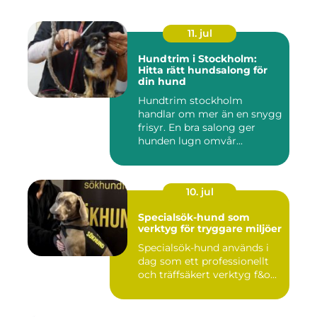
11. jul
Hundtrim i Stockholm:
Hitta rätt hundsalong för
din hund
Hundtrim stockholm
handlar om mer än en snygg
frisyr. En bra salong ger
hunden lugn omvår...
10. jul
Specialsök-hund som
verktyg för tryggare miljöer
Specialsök-hund används i
dag som ett professionellt
och träffsäkert verktyg f&o...