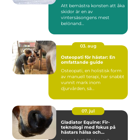
Att bemästra konsten att åka
skidor är en av
vintersäsongens mest
belönand...
03. aug
Osteopati för hästar: En
omfattande guide
Osteopati, en holistisk form
av manuell terapi, har snabbt
vunnit mark inom
djurvården, sä...
07. jul
Gladiator Equine: Fir-
teknologi med fokus på
hästars hälsa och
välbefinnande