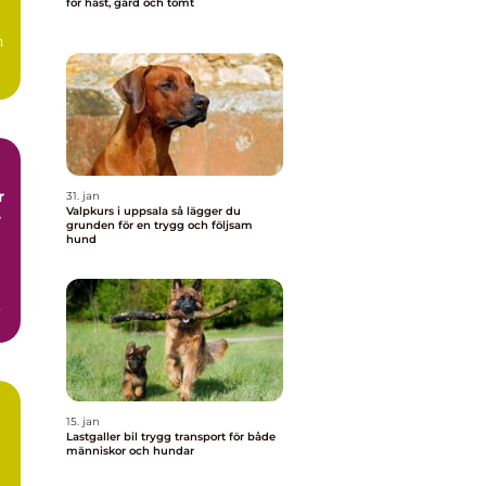
för häst, gård och tomt
h
r
31. jan
r
Valpkurs i uppsala så lägger du
grunden för en trygg och följsam
hund
15. jan
Lastgaller bil trygg transport för både
människor och hundar