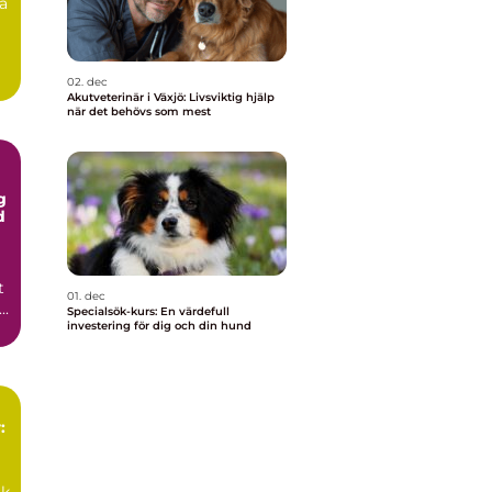
ra
02. dec
Akutveterinär i Växjö: Livsviktig hjälp
när det behövs som mest
g
d
t
01. dec
..
Specialsök-kurs: En värdefull
investering för dig och din hund
:
sk