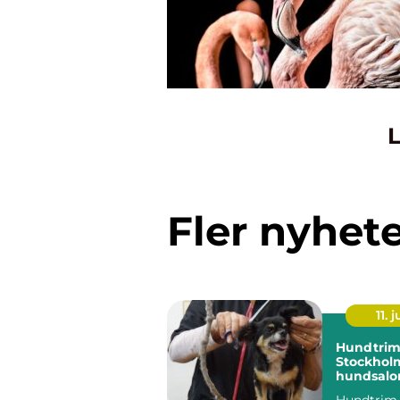
L
Fler nyhet
11. j
Hundtrim
Stockholm
hundsalon
hund
Hundtrim