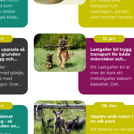
ad som
stängsel runt
 ställer
hästhagen, gården
 på både
eller tomten handlar
och djur.
om mer än att bara
..
markera en g...
an
15. jan
 uppsala så
Lastgaller bil trygg
u grunden
transport för både
ygg och
människor och
hund
hundar
ler
Ett Lastgaller bil är
med glädje,
mer än bara ett
å med
metallgaller bakom
gor. Drar
baksätet. Det
let? Lyssnar
fungerar som en akt
säkerhe...
an
08. dec
ionat
Upplev unik natur i
g - så
en elk park
nden en
Att besöka en elk pa
ts när du
n ska