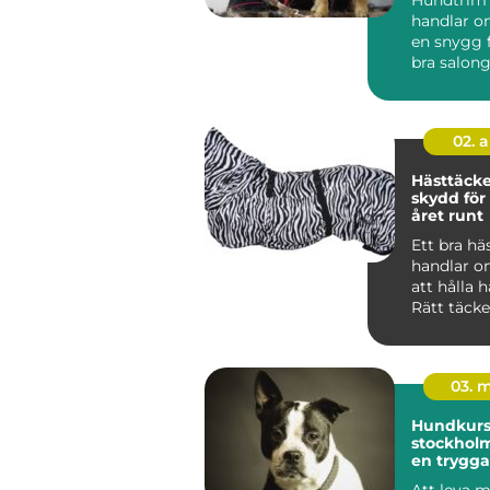
handlar o
en snygg f
bra salon
hunden lu
02. 
Hästtäcken r
skydd för
året runt
Ett bra hä
handlar o
att hålla 
Rätt täck
mot kyla, 
oc...
03. 
Hundkurse
stockholm vägen t
en trygga
gladare 
Att leva 