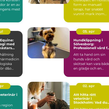
idor är en av
form av manuell
ongens mest
terapi, har snabbt
.
vunnit mark inom
djurvården, sä...
ul
05. apr
 Equine:
Hundklippning i
logi med
Sölvesborg:
hästars
Professionell vård f
din fyrbenta vän
hållning
Att ta hand om sin
nande
inärmedicin
hunds vård och
logiska
skötsel kan vara båd
ör d&o...
en glädje och en
utman...
apr
02. apr
veterinär i
Att hitta rätt
veterinär i
Stockholm: Vad du
n region
bör tänka på
Att hitta en veterinär