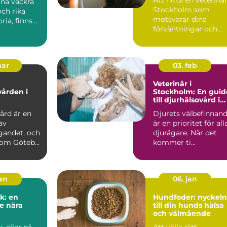
ina vackra
Stockholm som
ch rika
motsvarar dina
ria, finns
förväntningar och
passar dina d...
mar
03. feb
Veterinär i
vården i
Stockholm: En guid
till djurhälsovård i
huvudstaden
ård är en
Djurets välbefinnan
av
är en prioritet för all
gandet, och
djurägare. När det
som Göteb...
kommer ti...
jan
06. jan
k: en
Hundfoder: nyckeln
e nära
till din hunds hälsa
och välmående
 eller på
Att välja rätt