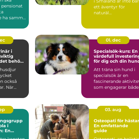
i Småland är inte ba
 pensionat
ett äventyr för
ta
naturäl...
e ha samma
..
dec
01. dec
inär i
Specialsök-kurs: En
sviktig
värdefull investerin
 det behövs
för dig och din hun
 husdjur
Att träna sin hund i
ycket
specialsök är en
en också
fascinerande aktivite
ar. När
som engagerar både.
.
sep
03. aug
ningsgrupp
Osteopati för hästar
la i
En omfattande
m: En
guide
de guide
tra konsten
Osteopati, en holisti