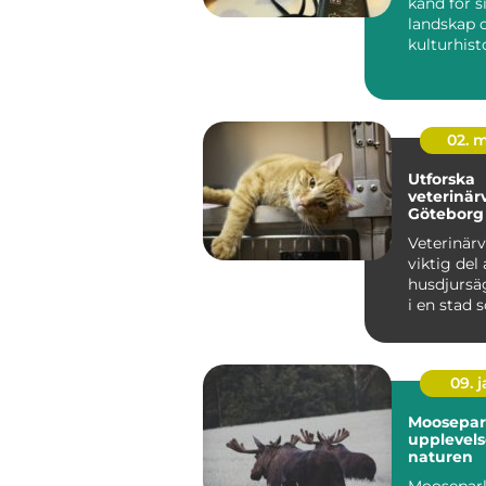
känd för s
landskap o
kulturhisto
det ...
02. 
Utforska
veterinär
Göteborg
Veterinärv
viktig del 
husdjursä
i en stad 
09. 
Moosepar
upplevels
naturen
Moosepark,