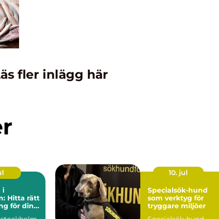
äs fler inlägg här
er
ul
10. jul
 i
Specialsök-hund
: Hitta rätt
som verktyg för
g för din
tryggare miljöer
 stockholm
Specialsök-hund