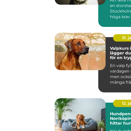
en storst
Stockholm
höga krav
människa 
Tunnelban.
31. j
Valpkurs i
lägger d
för en tr
följsam 
En valp fyl
vardagen 
men ocks
många frå
den i kopp
den bara...
12. j
Hundpens
Norrköpin
hittar hu
trygg pla
När hunde