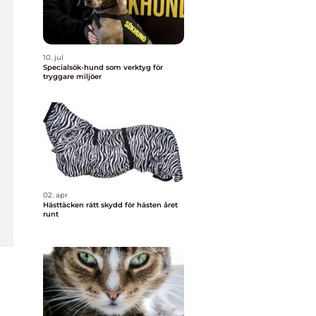
10. jul
Specialsök-hund som verktyg för
tryggare miljöer
02. apr
Hästtäcken rätt skydd för hästen året
runt