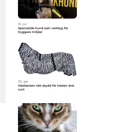
10. jul
Specialsök-hund som verktyg för
tryggare miljöer
02. apr
Hästtäcken rätt skydd för hästen året
runt