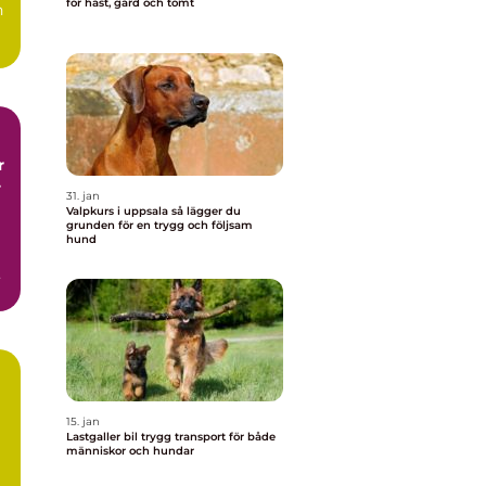
för häst, gård och tomt
h
r
r
31. jan
Valpkurs i uppsala så lägger du
grunden för en trygg och följsam
hund
15. jan
Lastgaller bil trygg transport för både
människor och hundar