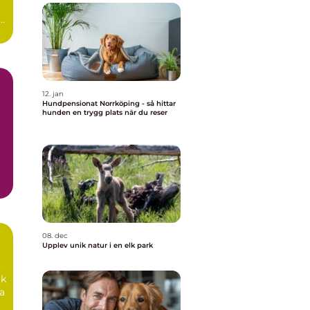
12. jan
Hundpensionat Norrköping - så hittar
hunden en trygg plats när du reser
iv
08. dec
Upplev unik natur i en elk park
rk
ra