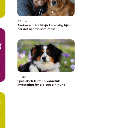
02. dec
Akutveterinär i Växjö: Livsviktig hjälp
när det behövs som mest
g
d
t
..
01. dec
Specialsök-kurs: En värdefull
investering för dig och din hund
:
sk