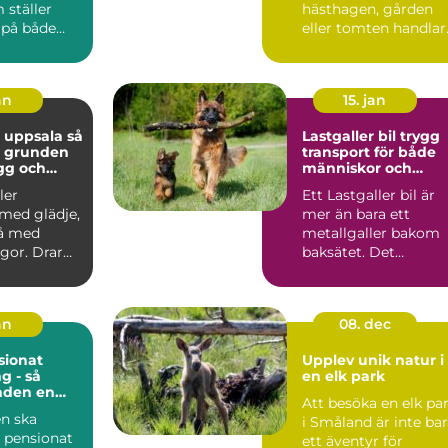
 ställer
hästhagen, gården
 på både
eller tomten handlar
och djur.
om mer än att bara
..
markera en g...
an
15. jan
 uppsala så
Lastgaller bil trygg
u grunden
transport för både
ygg och
människor och
hund
hundar
ler
Ett Lastgaller bil är
med glädje,
mer än bara ett
å med
metallgaller bakom
gor. Drar
baksätet. Det
let? Lyssnar
fungerar som en akt
säkerhe...
an
08. dec
ionat
Upplev unik natur i
g - så
en elk park
nden en
Att besöka en elk pa
ts när du
n ska
i Småland är inte ba
 pensionat
ett äventyr för