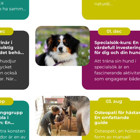
ta
naturäl...
e ha samma
..
dec
01. dec
inär i
Specialsök-kurs: En
sviktig
värdefull investerin
 det behövs
för dig och din hun
 husdjur
Att träna sin hund i
ycket
specialsök är en
en också
fascinerande aktivite
ar. När
som engagerar både.
.
sep
03. aug
ningsgrupp
Osteopati för hästar
la i
En omfattande
m: En
guide
de guide
tra konsten
Osteopati, en holisti
idor är en av
form av manuell