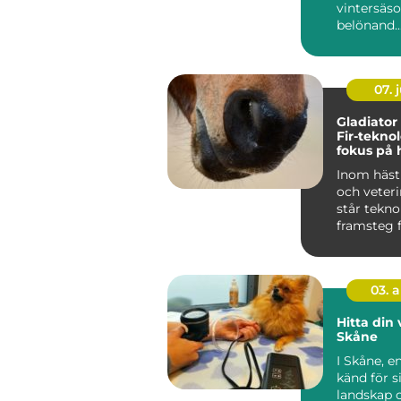
vintersäs
belönand..
07. j
Gladiator
Fir-tekno
fokus på 
hälsa och
Inom häst
välbefin
och veter
står tekno
framsteg f
03. 
Hitta din 
Skåne
I Skåne, e
känd för s
landskap o