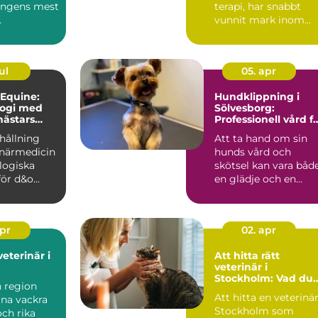
ongens mest
terapi, har snabbt
.
vunnit mark inom
djurvården, sä...
ul
05. apr
 Equine:
Hundklippning i
logi med
Sölvesborg:
hästars
Professionell vård f
din fyrbenta vän
hållning
Att ta hand om sin
nande
inärmedicin
hunds vård och
logiska
skötsel kan vara båd
ör d&o...
en glädje och en
utman...
apr
02. apr
veterinär i
Att hitta rätt
veterinär i
Stockholm: Vad du
n region
bör tänka på
Att hitta en veterinär
ina vackra
Stockholm som
ch rika