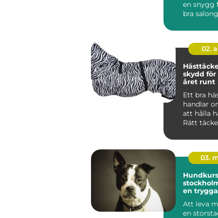
en snygg f
bra salon
hunden lu
02. 
Hästtäcken r
skydd för
året runt
Ett bra hä
handlar o
att hålla 
Rätt täck
mot kyla, 
oc...
03. 
Hundkurse
stockholm vägen t
en trygga
gladare 
Att leva 
en storst