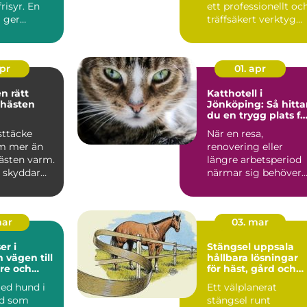
risyr. En
ett professionellt oc
g ger
träffsäkert verktyg
gn omvår...
f&o...
apr
01. apr
ätt
Katthotell i
 hästen
Jönköping: Så hitta
du en trygg plats fö
din katt
sttäcke
När en resa,
m mer än
renovering eller
hästen varm.
längre arbetsperiod
e skyddar
närmar sig behöver
regn, sol
många...
mar
03. mar
r i
Stängsel uppsala
ill
hållbara lösningar
re och
för häst, gård och
vardag
tomt
med hund i
Ett välplanerat
ad som
stängsel runt