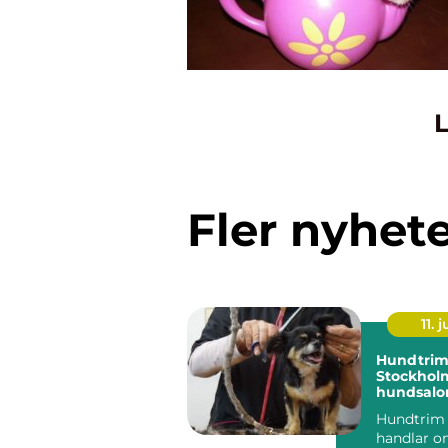
L
Fler nyhet
11. j
Hundtrim
Stockholm
hundsalon
hund
Hundtrim
handlar o