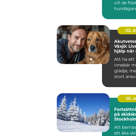
vill de fles
hundägar
sak: trygg.
02. 
Akutveter
Växjö: Liv
hjälp när
som mest
Att ha ett
innebär m
glädje, m
stort ansv
olyckan &..
05. 
Fortsätt
på skidsko
Stockhol
omfattan
Att bemäs
att åka sk