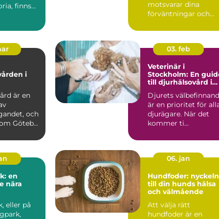
motsvarar dina
ria, finns
förväntningar och
passar dina d...
mar
03. feb
Veterinär i
vården i
Stockholm: En guid
till djurhälsovård i
huvudstaden
ård är en
Djurets välbefinnan
av
är en prioritet för all
gandet, och
djurägare. När det
som Göteb...
kommer ti...
jan
06. jan
k: en
Hundfoder: nyckeln
e nära
till din hunds hälsa
och välmående
 eller på
Att välja rätt
gpark,
hundfoder är en