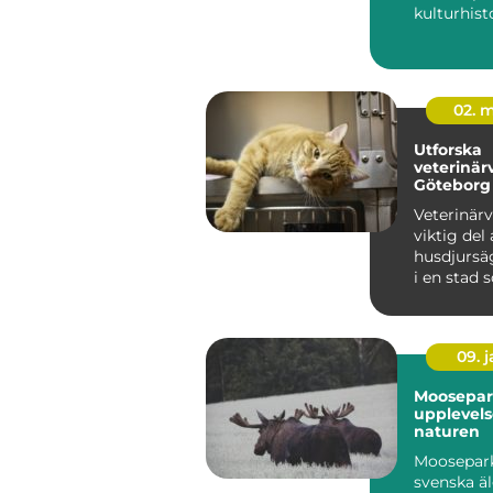
kulturhisto
det ...
02. 
Utforska
veterinär
Göteborg
Veterinärv
viktig del 
husdjursä
i en stad 
09. 
Moosepar
upplevels
naturen
Moosepark,
svenska äl