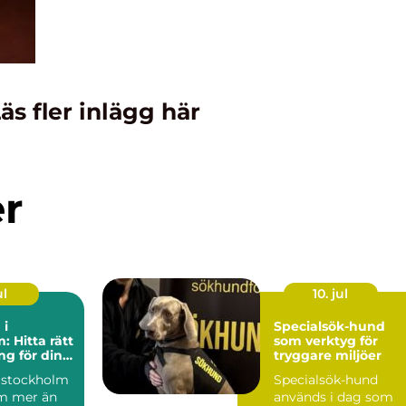
äs fler inlägg här
er
ul
10. jul
 i
Specialsök-hund
: Hitta rätt
som verktyg för
g för din
tryggare miljöer
 stockholm
Specialsök-hund
m mer än
används i dag som