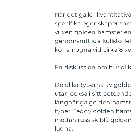
När det gäller kvantitati
specifika egenskaper som ä
vuxen golden hamster en 
genomsnittliga kullstorlek
könsmogna vid cirka 8 ve
En diskussion om hur olik
De olika typerna av golden
utan också i sitt beteen
långhåriga golden hamstra
typer. Teddy golden hamst
medan russisk blå golden 
lugna.