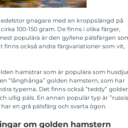
medelstor gnagare med en kroppslängd på
cirka 100-150 gram. De finns i olika färger,
est populära är den gyllene pälsfärgen so
finns också andra färgvariationer som vit,
golden hamstrar som är populära som husdjur
den ”långhåriga” golden hamstern, som har
andra typerna. Det finns också ”teddy” golde
h ullig päls. En annan populär typ är ”russi
har en grå pälsfärg och svarta ögon.
ningar om golden hamstern