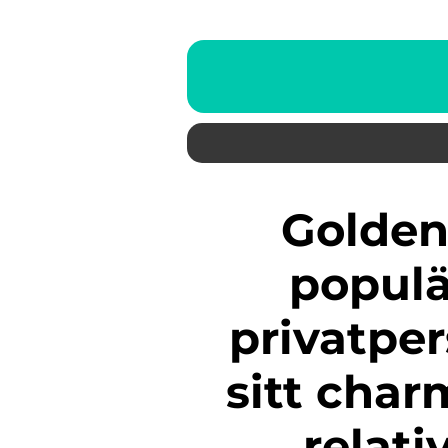
Golden hamstern är en
populä
privatpe
sitt cha
relati