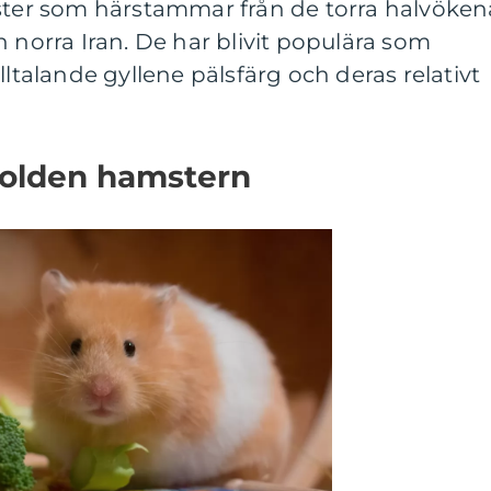
mster som härstammar från de torra halvöken
h norra Iran. De har blivit populära som
lltalande gyllene pälsfärg och deras relativt
golden hamstern