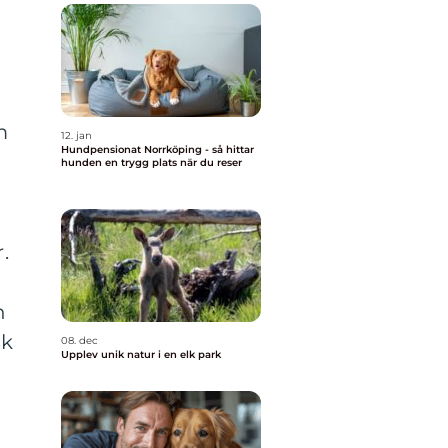
m
12. jan
Hundpensionat Norrköping - så hittar
hunden en trygg plats när du reser
.
n
sk
08. dec
Upplev unik natur i en elk park