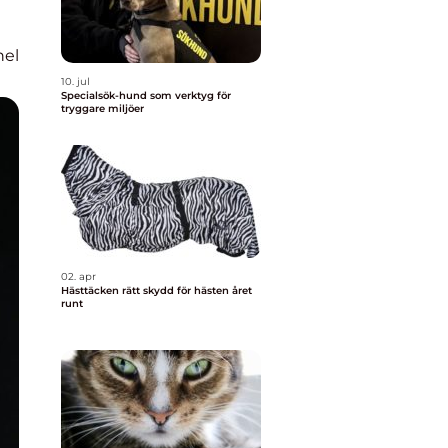
nel
10. jul
Specialsök-hund som verktyg för
tryggare miljöer
02. apr
Hästtäcken rätt skydd för hästen året
runt