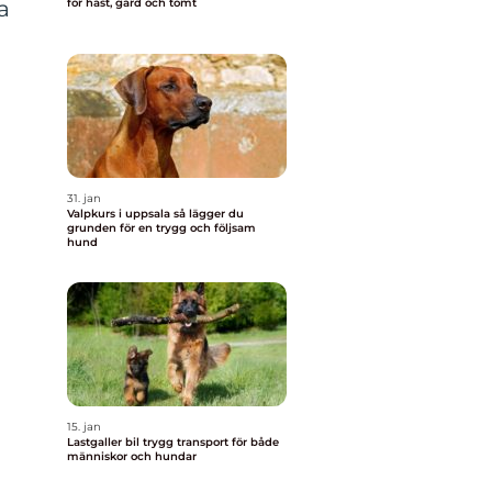
a
för häst, gård och tomt
31. jan
Valpkurs i uppsala så lägger du
grunden för en trygg och följsam
hund
15. jan
Lastgaller bil trygg transport för både
människor och hundar