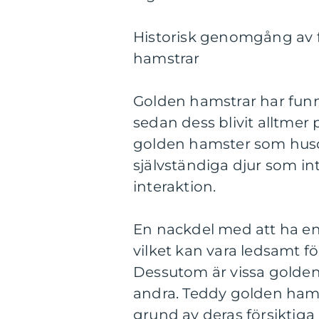
Historisk genomgång av f
hamstrar
Golden hamstrar har funn
sedan dess blivit alltmer
golden hamster som husdju
självständiga djur som i
interaktion.
En nackdel med att ha en
vilket kan vara ledsamt fö
Dessutom är vissa golde
andra. Teddy golden hamst
grund av deras försiktig