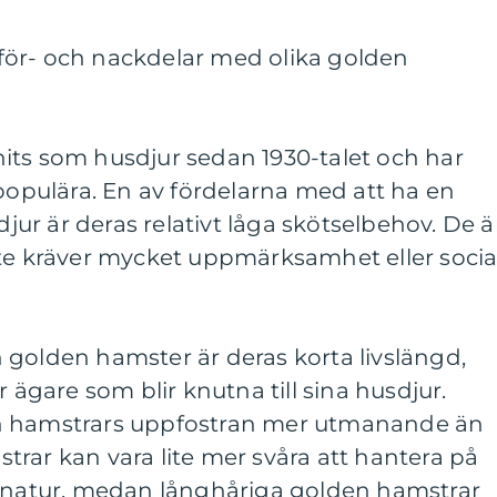
ör- och nackdelar med olika golden
its som husdjur sedan 1930-talet och har
 populära. En av fördelarna med att ha en
r är deras relativt låga skötselbehov. De ä
nte kräver mycket uppmärksamhet eller socia
 golden hamster är deras korta livslängd,
r ägare som blir knutna till sina husdjur.
n hamstrars uppfostran mer utmanande än
rar kan vara lite mer svåra att hantera på
a natur, medan långhåriga golden hamstrar