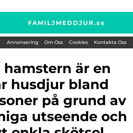
FAMILJMEDDJUR.
se
Annonsering
Om Oss
Cookies
Kontakta Oss
r husdjur bland
rsoner på grund av
rmiga utseende och
vt enkla skötsel