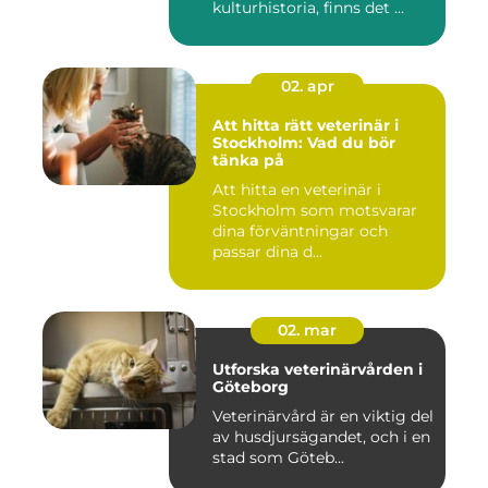
kulturhistoria, finns det ...
02. apr
Att hitta rätt veterinär i
Stockholm: Vad du bör
tänka på
Att hitta en veterinär i
Stockholm som motsvarar
dina förväntningar och
passar dina d...
02. mar
Utforska veterinärvården i
Göteborg
Veterinärvård är en viktig del
av husdjursägandet, och i en
stad som Göteb...