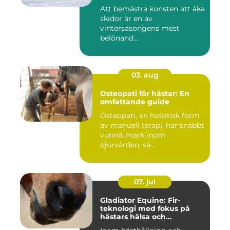
Att bemästra konsten att åka
skidor är en av
vintersäsongens mest
belönand...
03. aug
Osteopati för hästar: En
omfattande guide
Osteopati, en holistisk form
av manuell terapi, har snabbt
vunnit mark inom
djurvården, sä...
07. jul
Gladiator Equine: Fir-
teknologi med fokus på
hästars hälsa och
välbefinnande