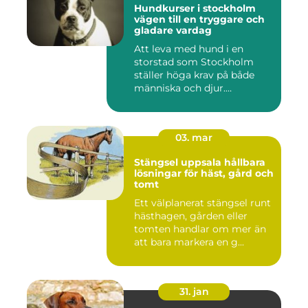
Hundkurser i stockholm
vägen till en tryggare och
gladare vardag
Att leva med hund i en
storstad som Stockholm
ställer höga krav på både
människa och djur.
Tunnelban...
03. mar
Stängsel uppsala hållbara
lösningar för häst, gård och
tomt
Ett välplanerat stängsel runt
hästhagen, gården eller
tomten handlar om mer än
att bara markera en g...
31. jan