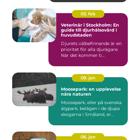
03. feb
Veterinär i Stockholm: En
guide till djurhälsovård i
huvudstaden
Djurets välbefinnande är en
prioritet för alla djurägare.
När det kommer ti...
09. jan
Moosepark: en upplevelse
nära naturen
Moosepark, eller på svenska
älgpark, belägen i de djupa
skogarna i Småland, er...
06. jan