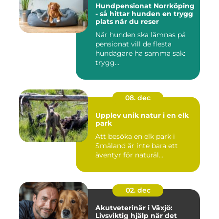
Hundpensionat Norrköping
- så hittar hunden en trygg
plats när du reser
När hunden ska lämnas på
pensionat vill de flesta
hundägare ha samma sak:
trygg...
08. dec
Upplev unik natur i en elk
park
Att besöka en elk park i
Småland är inte bara ett
äventyr för naturäl...
02. dec
Akutveterinär i Växjö:
Livsviktig hjälp när det