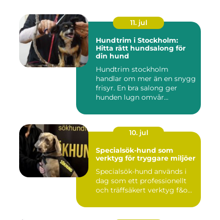
11. jul
Hundtrim i Stockholm:
Hitta rätt hundsalong för
din hund
Hundtrim stockholm
handlar om mer än en snygg
frisyr. En bra salong ger
hunden lugn omvår...
10. jul
Specialsök-hund som
verktyg för tryggare miljöer
Specialsök-hund används i
dag som ett professionellt
och träffsäkert verktyg f&o...