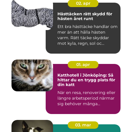
02. apr
Hästtäcken rätt skydd för
hästen året runt
Ett bra hästtäcke handlar om
mer än att hålla hästen
varm. Rätt täcke skyddar
mot kyla, regn, sol oc...
01. apr
Katthotell i Jönköping: Så
hittar du en trygg plats för
din katt
När en resa, renovering eller
längre arbetsperiod närmar
sig behöver många...
03. mar