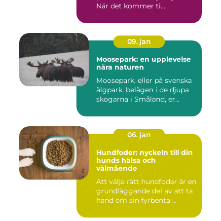
När det kommer ti...
09. jan
Moosepark: en upplevelse
nära naturen
Moosepark, eller på svenska
älgpark, belägen i de djupa
skogarna i Småland, er...
06. jan
Hundfoder: nyckeln till din
hunds hälsa och
välmående
Att välja rätt hundfoder är en
grundläggande del av att ta
hand om sin fyrbenta ...