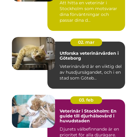
Att hitta en veterinär i
Stockholm som motsvarar
dina förväntningar och
passar dina d...
02. mar
Utforska veterinärvården i
Göteborg
Veterinärvård är en viktig del
av husdjursägandet, och i en
stad som Göteb...
03. feb
Veterinär i Stockholm: En
guide till djurhälsovård i
huvudstaden
Djurets välbefinnande är en
prioritet för alla djurägare.