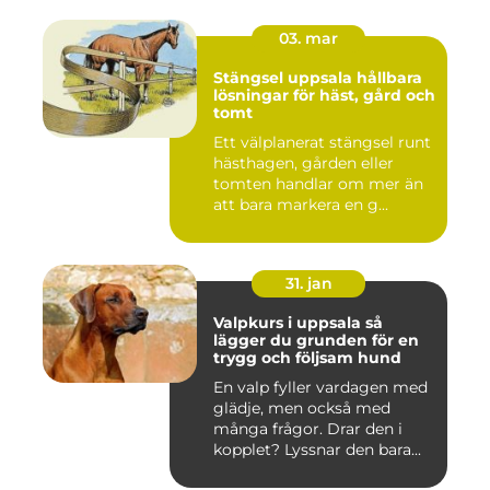
03. mar
Stängsel uppsala hållbara
lösningar för häst, gård och
tomt
Ett välplanerat stängsel runt
hästhagen, gården eller
tomten handlar om mer än
att bara markera en g...
31. jan
Valpkurs i uppsala så
lägger du grunden för en
trygg och följsam hund
En valp fyller vardagen med
glädje, men också med
många frågor. Drar den i
kopplet? Lyssnar den bara...