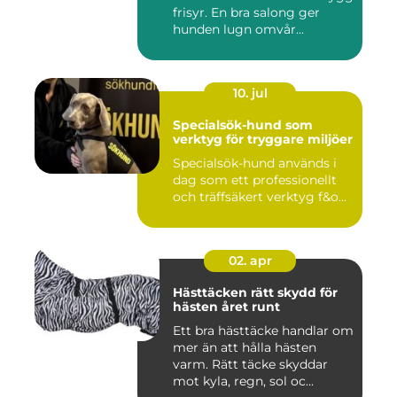
frisyr. En bra salong ger
hunden lugn omvår...
10. jul
Specialsök-hund som
verktyg för tryggare miljöer
Specialsök-hund används i
dag som ett professionellt
och träffsäkert verktyg f&o...
02. apr
Hästtäcken rätt skydd för
hästen året runt
Ett bra hästtäcke handlar om
mer än att hålla hästen
varm. Rätt täcke skyddar
mot kyla, regn, sol oc...