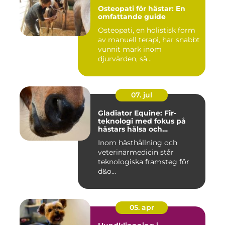
Osteopati för hästar: En
omfattande guide
Osteopati, en holistisk form
av manuell terapi, har snabbt
vunnit mark inom
djurvården, sä...
07. jul
Gladiator Equine: Fir-
teknologi med fokus på
hästars hälsa och
välbefinnande
Inom hästhållning och
veterinärmedicin står
teknologiska framsteg för
d&o...
05. apr