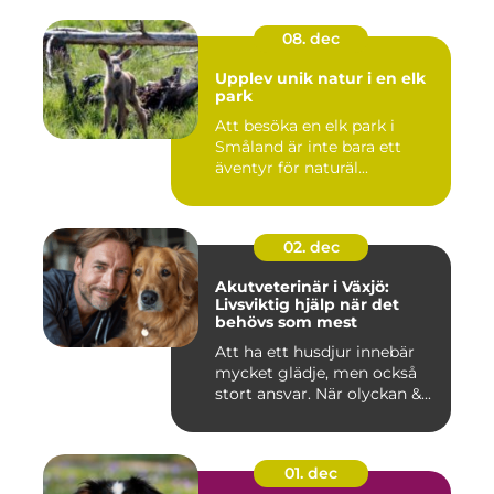
08. dec
Upplev unik natur i en elk
park
Att besöka en elk park i
Småland är inte bara ett
äventyr för naturäl...
02. dec
Akutveterinär i Växjö:
Livsviktig hjälp när det
behövs som mest
Att ha ett husdjur innebär
mycket glädje, men också
stort ansvar. När olyckan &...
01. dec