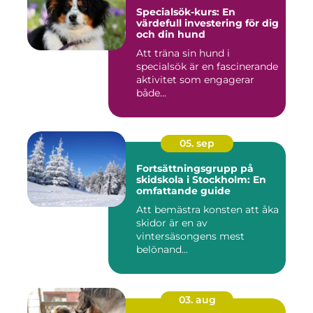
Specialsök-kurs: En
värdefull investering för dig
och din hund
Att träna sin hund i
specialsök är en fascinerande
aktivitet som engagerar
både...
05. sep
Fortsättningsgrupp på
skidskola i Stockholm: En
omfattande guide
Att bemästra konsten att åka
skidor är en av
vintersäsongens mest
belönand...
03. aug