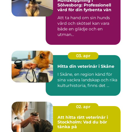
Hundklippning i
Sölvesborg: Professionell
vård för din fyrbenta vän
Att ta hand om sin hunds
vård och skötsel kan vara
både en glädje och en
utman...
03. apr
Hitta din veterinär i Skåne
I Skåne, en region känd för
sina vackra landskap och rika
kulturhistoria, finns det ...
02. apr
Att hitta rätt veterinär i
Stockholm: Vad du bör
tänka på