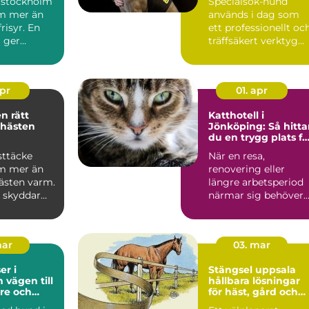
 stockholm
Specialsök-hund
m mer än
används i dag som
risyr. En
ett professionellt oc
g ger
träffsäkert verktyg
gn omvår...
f&o...
apr
01. apr
ätt
Katthotell i
 hästen
Jönköping: Så hitta
du en trygg plats fö
din katt
sttäcke
När en resa,
m mer än
renovering eller
hästen varm.
längre arbetsperiod
e skyddar
närmar sig behöver
regn, sol
många...
mar
03. mar
r i
Stängsel uppsala
ill
hållbara lösningar
re och
för häst, gård och
vardag
tomt