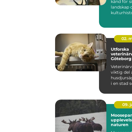
känd för s
landskap o
kulturhisto
det ...
02. 
Utforska
veterinär
Göteborg
Veterinärv
viktig del 
husdjursä
i en stad 
09. 
Moosepar
upplevels
naturen