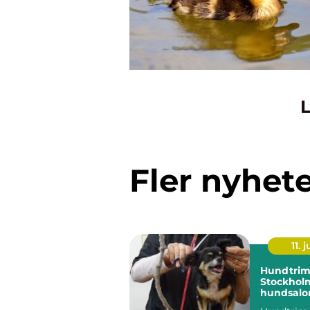
L
Fler nyhet
11. j
Hundtrim
Stockholm
hundsalon
hund