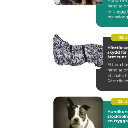
Hundtrim
handlar o
en snygg f
bra salon
hunden lu
02. 
Hästtäcken r
skydd för
året runt
Ett bra hä
handlar o
att hålla 
Rätt täck
mot kyla, 
oc...
03. 
Hundkurse
stockholm vägen t
en trygga
gladare 