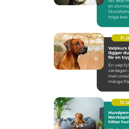
Att leva 
en storst
Stockholm
höga krav
människa 
Tunnelban.
31. j
Valpkurs i
lägger d
för en tr
följsam 
En valp fyl
vardagen 
men ocks
många frå
den i kopp
den bara...
12. j
Hundpens
Norrköpin
hittar hu
trygg pla