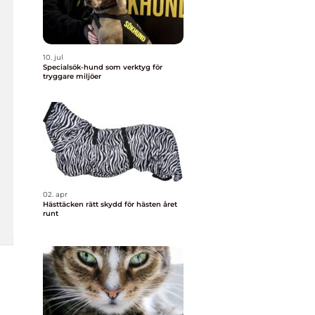
10. jul
Specialsök-hund som verktyg för
tryggare miljöer
02. apr
Hästtäcken rätt skydd för hästen året
runt