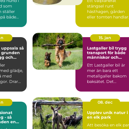
med hund i
Ett välplanerat
ad som
stängsel runt
 ställer
hästhagen, gården
 på både
eller tomten handlar
och djur.
om mer än att bara
..
markera en g...
an
15. jan
 uppsala så
Lastgaller bil trygg
u grunden
transport för både
ygg och
människor och
hund
hundar
ler
Ett Lastgaller bil är
med glädje,
mer än bara ett
å med
metallgaller bakom
gor. Drar
baksätet. Det
let? Lyssnar
fungerar som en akt
säkerhe...
an
08. dec
ionat
Upplev unik natur i
g - så
en elk park
nden en
Att besöka en elk pa
ts när du