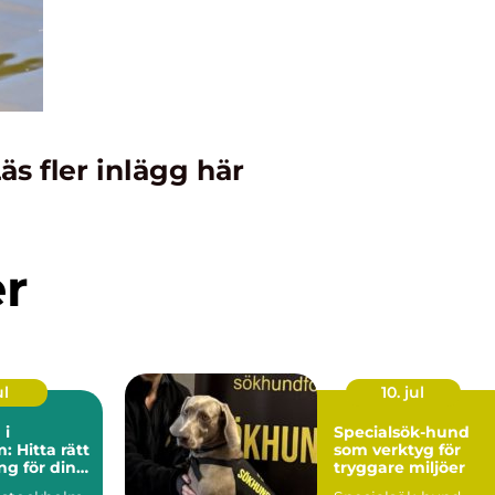
äs fler inlägg här
er
ul
10. jul
 i
Specialsök-hund
: Hitta rätt
som verktyg för
g för din
tryggare miljöer