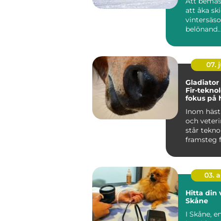
Att bemäs
att åka sk
vintersäs
belönand..
07. j
Gladiator
Fir-tekno
fokus på 
hälsa och
Inom häst
välbefin
och veter
står tekno
framsteg f
03. 
Hitta din 
Skåne
I Skåne, e