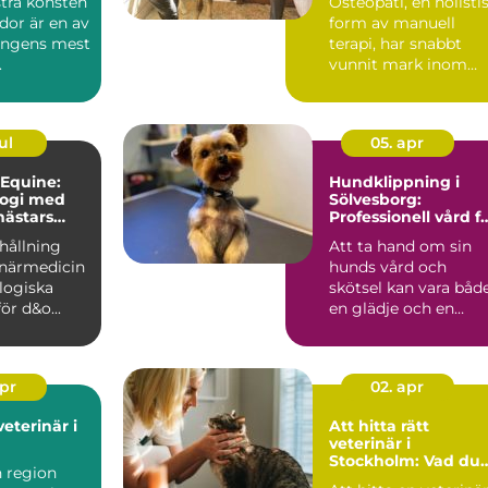
tra konsten
Osteopati, en holisti
idor är en av
form av manuell
ongens mest
terapi, har snabbt
.
vunnit mark inom
djurvården, sä...
ul
05. apr
 Equine:
Hundklippning i
logi med
Sölvesborg:
hästars
Professionell vård f
din fyrbenta vän
hållning
Att ta hand om sin
nande
inärmedicin
hunds vård och
logiska
skötsel kan vara båd
ör d&o...
en glädje och en
utman...
apr
02. apr
veterinär i
Att hitta rätt
veterinär i
Stockholm: Vad du
n region
bör tänka på