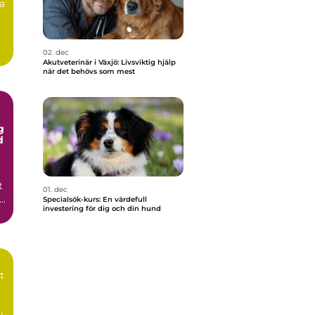
ra
02. dec
Akutveterinär i Växjö: Livsviktig hjälp
när det behövs som mest
g
d
t
01. dec
..
Specialsök-kurs: En värdefull
investering för dig och din hund
: