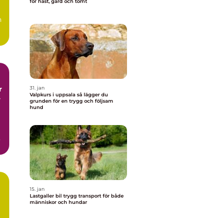
för häst, gård och tomt
h
r
31. jan
Valpkurs i uppsala så lägger du
r
grunden för en trygg och följsam
hund
15. jan
Lastgaller bil trygg transport för både
människor och hundar