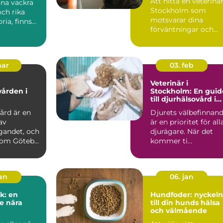
Att hitta en veterinär
ina vackra
Stockholm som
ch rika
motsvarar dina
ria, finns
förväntningar och
passar dina d...
mar
03. feb
Veterinär i
vården i
Stockholm: En guid
till djurhälsovård i
huvudstaden
ård är en
Djurets välbefinnan
av
är en prioritet för all
gandet, och
djurägare. När det
som Göteb...
kommer ti...
jan
06. jan
k: en
Hundfoder: nyckeln
e nära
till din hunds hälsa
och välmående