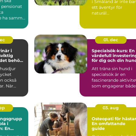
n ska
i Småland är inte ba
 pensionat
ett äventyr för
ta
naturäl...
e ha samma
..
dec
01. dec
inär i
Specialsök-kurs: En
sviktig
värdefull investerin
 det behövs
för dig och din hun
 husdjur
Att träna sin hund i
ycket
specialsök är en
en också
fascinerande aktivite
ar. När
som engagerar både.
.
sep
03. aug
ningsgrupp
Osteopati för hästar
la i
En omfattande
m: En
guide
de guide