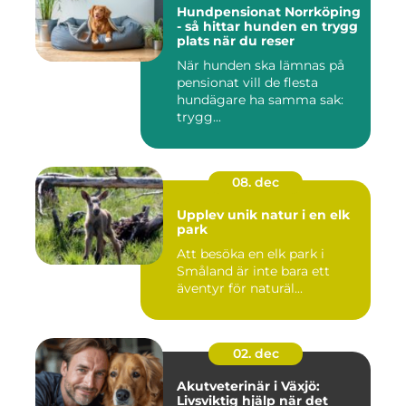
Hundpensionat Norrköping
- så hittar hunden en trygg
plats när du reser
När hunden ska lämnas på
pensionat vill de flesta
hundägare ha samma sak:
trygg...
08. dec
Upplev unik natur i en elk
park
Att besöka en elk park i
Småland är inte bara ett
äventyr för naturäl...
02. dec
Akutveterinär i Växjö:
Livsviktig hjälp när det