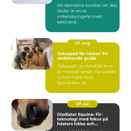
Att bemästra konsten att åka
skidor är en av
vintersäsongens mest
belönand...
03. aug
Osteopati för hästar: En
omfattande guide
Osteopati, en holistisk form
av manuell terapi, har snabbt
vunnit mark inom
djurvården, sä...
07. jul
Gladiator Equine: Fir-
teknologi med fokus på
hästars hälsa och
välbefinnande