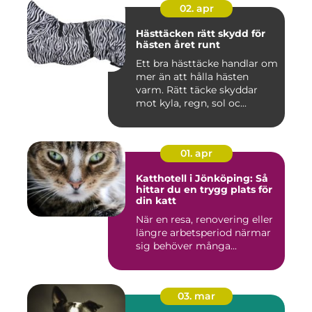
02. apr
Hästtäcken rätt skydd för
hästen året runt
Ett bra hästtäcke handlar om
mer än att hålla hästen
varm. Rätt täcke skyddar
mot kyla, regn, sol oc...
01. apr
Katthotell i Jönköping: Så
hittar du en trygg plats för
din katt
När en resa, renovering eller
längre arbetsperiod närmar
sig behöver många...
03. mar