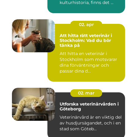
kulturhistoria, finns det ...
02. apr
Att hitta rätt veterinär i
Stockholm: Vad du bör
tänka på
Att hitta en veterinär i
Stockholm som motsvarar
dina förväntningar och
passar dina d...
02. mar
Utforska veterinärvården i
Göteborg
Veterinärvård är en viktig del
av husdjursägandet, och i en
stad som Göteb...