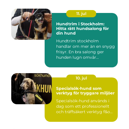
11. jul
Hundtrim i Stockholm:
Hitta rätt hundsalong för
din hund
Hundtrim stockholm
handlar om mer än en snygg
frisyr. En bra salong ger
hunden lugn omvår...
10. jul
Specialsök-hund som
verktyg för tryggare miljöer
Specialsök-hund används i
dag som ett professionellt
och träffsäkert verktyg f&o...