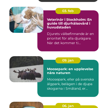
03. feb
Veterinär i Stockholm: En
guide till djurhälsovård i
huvudstaden
Djurets välbefinnande är en
prioritet för alla djurägare.
När det kommer ti...
09. jan
Moosepark: en upplevelse
nära naturen
Moosepark, eller på svenska
älgpark, belägen i de djupa
skogarna i Småland, er...
06. jan