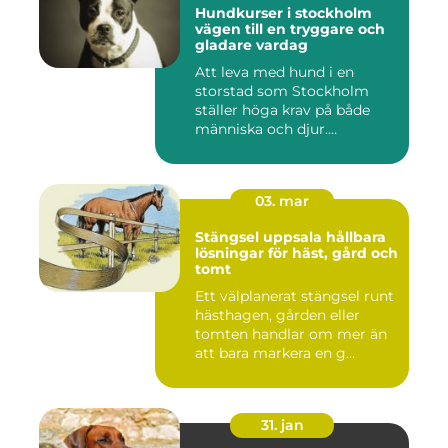
Hundkurser i stockholm
vägen till en tryggare och
gladare vardag
Att leva med hund i en
storstad som Stockholm
ställer höga krav på både
människa och djur.
Tunnelban...
03. mar
Stängsel uppsala hållbara
lösningar för häst, gård och
tomt
Ett välplanerat stängsel runt
hästhagen, gården eller
tomten handlar om mer än
att bara markera en g...
31. jan