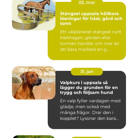
03. mar
Stängsel uppsala hållbara
lösningar för häst, gård och
tomt
Ett välplanerat stängsel runt
hästhagen, gården eller
tomten handlar om mer än
att bara markera en g...
31. jan
Valpkurs i uppsala så
lägger du grunden för en
trygg och följsam hund
En valp fyller vardagen med
glädje, men också med
många frågor. Drar den i
kopplet? Lyssnar den bara...