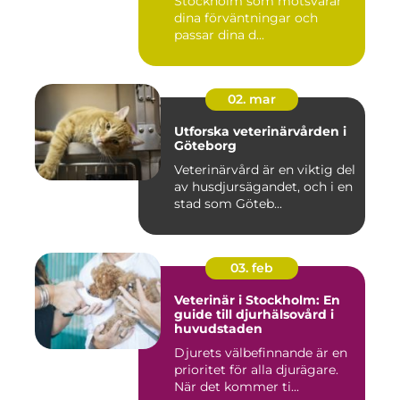
Stockholm som motsvarar
dina förväntningar och
passar dina d...
02. mar
Utforska veterinärvården i
Göteborg
Veterinärvård är en viktig del
av husdjursägandet, och i en
stad som Göteb...
03. feb
Veterinär i Stockholm: En
guide till djurhälsovård i
huvudstaden
Djurets välbefinnande är en
prioritet för alla djurägare.
När det kommer ti...