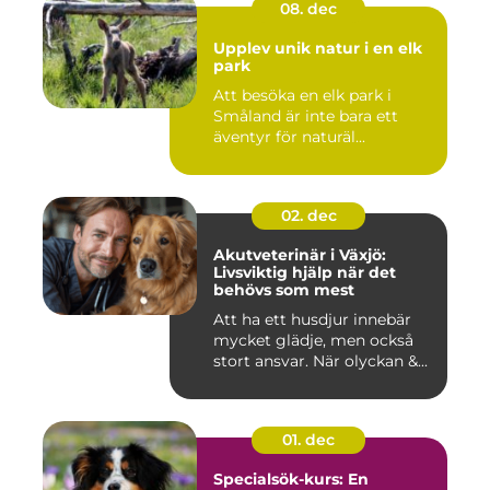
08. dec
Upplev unik natur i en elk
park
Att besöka en elk park i
Småland är inte bara ett
äventyr för naturäl...
02. dec
Akutveterinär i Växjö:
Livsviktig hjälp när det
behövs som mest
Att ha ett husdjur innebär
mycket glädje, men också
stort ansvar. När olyckan &...
01. dec
Specialsök-kurs: En