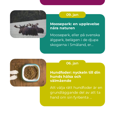
09. jan
Moosepark: en upplevelse
nära naturen
Moosepark, eller på svenska
älgpark, belägen i de djupa
skogarna i Småland, er...
06. jan
Hundfoder: nyckeln till din
hunds hälsa och
välmående
Att välja rätt hundfoder är en
grundläggande del av att ta
hand om sin fyrbenta ...