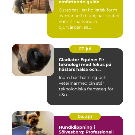
omfattande guide
Osteopati, en holistisk form
av manuell terapi, har snabbt
vunnit mark inom
djurvården, sä...
07. jul
Gladiator Equine: Fir-
teknologi med fokus på
hästars hälsa och
välbefinnande
Inom hästhållning och
veterinärmedicin står
teknologiska framsteg för
d&o...
05. apr
Hundklippning i
Sölvesborg: Professionell