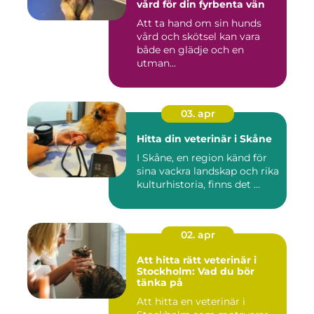
vård för din fyrbenta vän
Att ta hand om sin hunds
vård och skötsel kan vara
både en glädje och en
utman...
03. apr
Hitta din veterinär i Skåne
I Skåne, en region känd för
sina vackra landskap och rika
kulturhistoria, finns det ...
02. apr
Att hitta rätt veterinär i
Stockholm: Vad du bör
tänka på
Att hitta en veterinär i