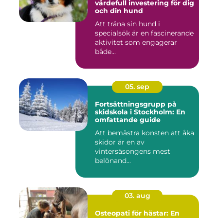
värdefull investering för dig
och din hund
Att träna sin hund i
specialsök är en fascinerande
aktivitet som engagerar
både...
05. sep
Fortsättningsgrupp på
skidskola i Stockholm: En
omfattande guide
Att bemästra konsten att åka
skidor är en av
vintersäsongens mest
belönand...
03. aug
Osteopati för hästar: En