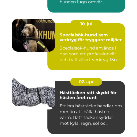
hunden lugn omvår...
10. jul
Specialsök-hund som
verktyg för tryggare miljöer
Specialsök-hund används i
dag som ett professionellt
och träffsäkert verktyg f&o...
02. apr
Hästtäcken rätt skydd för
hästen året runt
Ett bra hästtäcke handlar om
mer än att hålla hästen
varm. Rätt täcke skyddar
mot kyla, regn, sol oc...