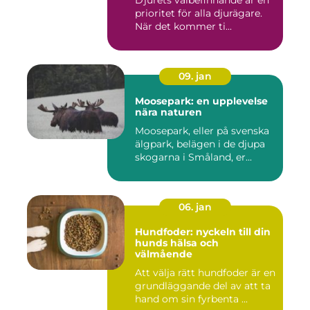
prioritet för alla djurägare.
När det kommer ti...
09. jan
Moosepark: en upplevelse
nära naturen
Moosepark, eller på svenska
älgpark, belägen i de djupa
skogarna i Småland, er...
06. jan
Hundfoder: nyckeln till din
hunds hälsa och
välmående
Att välja rätt hundfoder är en
grundläggande del av att ta
hand om sin fyrbenta ...