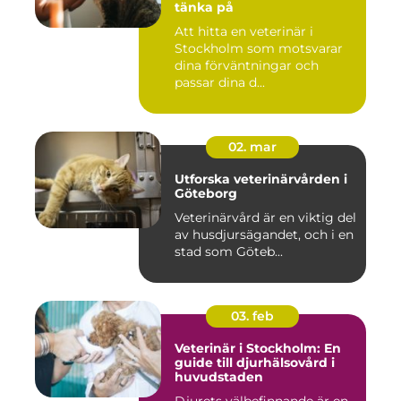
tänka på
Att hitta en veterinär i
Stockholm som motsvarar
dina förväntningar och
passar dina d...
02. mar
Utforska veterinärvården i
Göteborg
Veterinärvård är en viktig del
av husdjursägandet, och i en
stad som Göteb...
03. feb
Veterinär i Stockholm: En
guide till djurhälsovård i
huvudstaden
Djurets välbefinnande är en