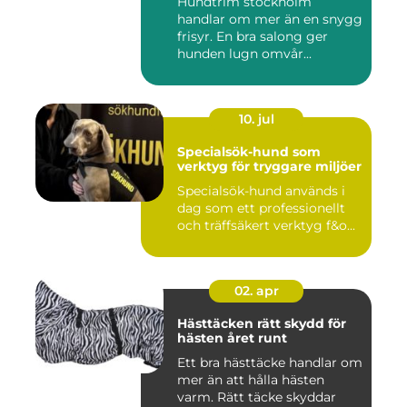
Hundtrim stockholm
handlar om mer än en snygg
frisyr. En bra salong ger
hunden lugn omvår...
10. jul
Specialsök-hund som
verktyg för tryggare miljöer
Specialsök-hund används i
dag som ett professionellt
och träffsäkert verktyg f&o...
02. apr
Hästtäcken rätt skydd för
hästen året runt
Ett bra hästtäcke handlar om
mer än att hålla hästen
varm. Rätt täcke skyddar