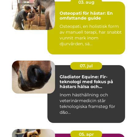
03. aug
Osteopati för hästar: En
omfattande guide
Osteopati, en holistisk form
av manuell terapi, har snabbt
vunnit mark inom
djurvården, sä...
07. jul
Gladiator Equine: Fir-
teknologi med fokus på
hästars hälsa och
välbefinnande
Inom hästhållning och
veterinärmedicin står
teknologiska framsteg för
d&o...
05. apr