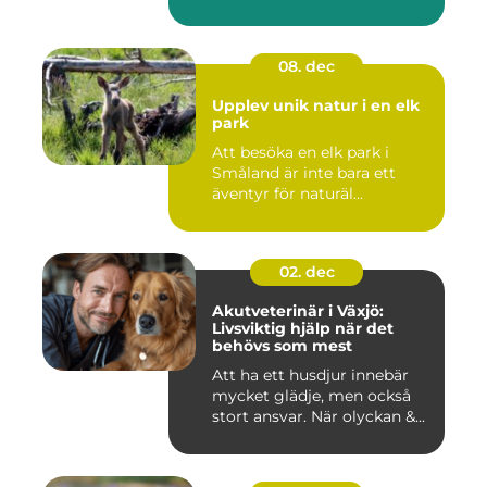
08. dec
Upplev unik natur i en elk
park
Att besöka en elk park i
Småland är inte bara ett
äventyr för naturäl...
02. dec
Akutveterinär i Växjö:
Livsviktig hjälp när det
behövs som mest
Att ha ett husdjur innebär
mycket glädje, men också
stort ansvar. När olyckan &...