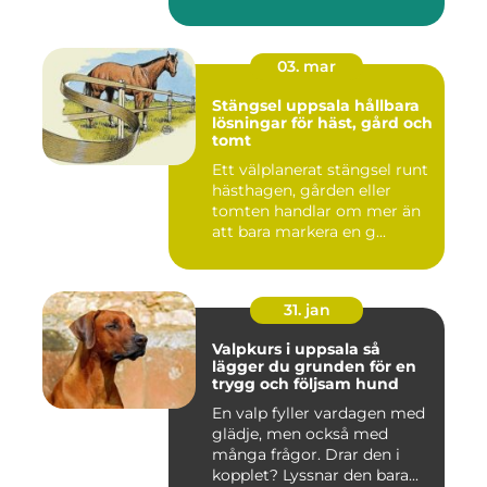
Tunnelban...
03. mar
Stängsel uppsala hållbara
lösningar för häst, gård och
tomt
Ett välplanerat stängsel runt
hästhagen, gården eller
tomten handlar om mer än
att bara markera en g...
31. jan
Valpkurs i uppsala så
lägger du grunden för en
trygg och följsam hund
En valp fyller vardagen med
glädje, men också med
många frågor. Drar den i
kopplet? Lyssnar den bara...