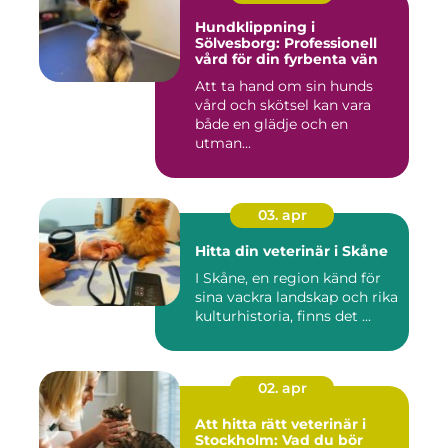
Hundklippning i
Sölvesborg: Professionell
vård för din fyrbenta vän
Att ta hand om sin hunds
vård och skötsel kan vara
både en glädje och en
utman...
03. apr
Hitta din veterinär i Skåne
I Skåne, en region känd för
sina vackra landskap och rika
kulturhistoria, finns det ...
02. apr
Att hitta rätt veterinär i
Stockholm: Vad du bör